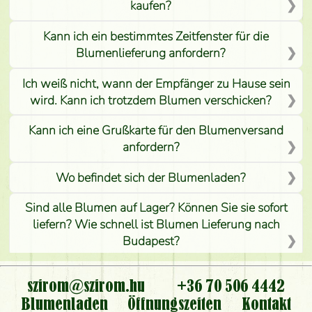
kaufen?
Kann ich ein bestimmtes Zeitfenster für die
Blumenlieferung anfordern?
Ich weiß nicht, wann der Empfänger zu Hause sein
wird. Kann ich trotzdem Blumen verschicken?
Kann ich eine Grußkarte für den Blumenversand
anfordern?
Wo befindet sich der Blumenladen?
Sind alle Blumen auf Lager? Können Sie sie sofort
liefern? Wie schnell ist Blumen Lieferung nach
Budapest?
Ist der Blumenladen non stop geöffnet?
szirom@szirom.hu
+36 70 506 4442
Kann ich den bestellten Blumenstrauß persönlich
Blumenladen
Öffnungszeiten
Kontakt