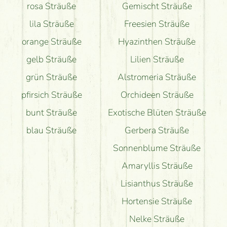
rosa Sträuße
Gemischt Sträuße
lila Sträuße
Freesien Sträuße
orange Sträuße
Hyazinthen Sträuße
gelb Sträuße
Lilien Sträuße
grün Sträuße
Alstromeria Sträuße
pfirsich Sträuße
Orchideen Sträuße
bunt Sträuße
Exotische Blüten Sträuße
blau Sträuße
Gerbera Sträuße
Sonnenblume Sträuße
Amaryllis Sträuße
Lisianthus Sträuße
Hortensie Sträuße
Nelke Sträuße