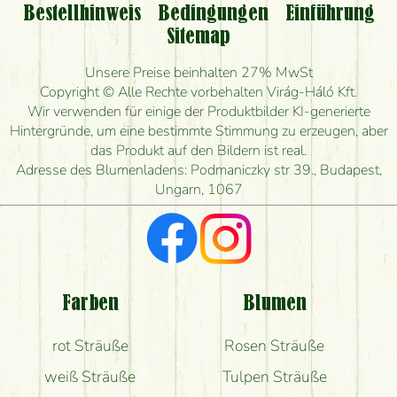
nehmen oder nur per Blumenversand?
Bestellhinweis
Bedingungen
Einführung
Sitemap
Ist eine Bestellung für ländliche Gebiete möglich?
Unsere Preise beinhalten 27% MwSt
Wie lange kann ich heute Blumen mit Lieferung
Copyright © Alle Rechte vorbehalten Virág-Háló Kft.
bestellen?
Wir verwenden für einige der Produktbilder KI-generierte
Hintergründe, um eine bestimmte Stimmung zu erzeugen, aber
Wie schnell können Sie den Blumenstrauß
das Produkt auf den Bildern ist real.
herstellen und wann können Sie ihn frühestens
Adresse des Blumenladens: Podmaniczky str 39., Budapest,
liefern?
Ungarn, 1067
Ich suche rote Rosen, hast du welche?
Welche Rückmeldungen bekomme ich zum
Blumenversand?
Farben
Blumen
Bekomme ich wirklich, was auf dem Bild zu sehen
rot Sträuße
Rosen Sträuße
ist?
weiß Sträuße
Tulpen Sträuße