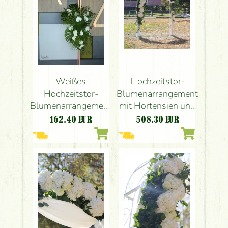
Hochzeitstor-
Weißes
Blumenarrangement
Hochzeitstor-
mit Hortensien und
Blumenarrangement
Rosen (weiß) – das
(Phalaenopsis,
508.30
EUR
162.40
EUR
war das Tor des
Lisianthus, weiß)
Restaurants