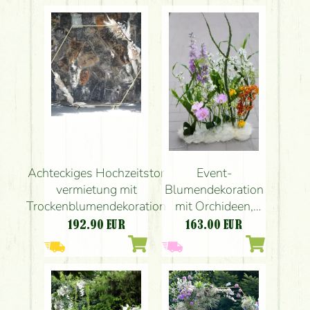
gelb,
Rot)
chrysanthem,
Santini,
Leucospermum,
Saisonblumen)
Achteckiges Hochzeitstor
Event-
vermietung mit
Blumendekoration
Trockenblumendekoration
mit Orchideen,
luftig (Budapest)
192.90
EUR
163.00
EUR