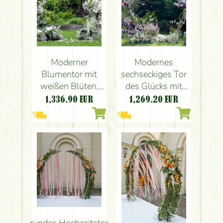
Moderner
Modernes
Blumentor mit
sechseckiges Tor
weißen Blüten,
des Glücks mit
Orchidee,
lila Blüten
1,336.90
EUR
1,269.20
EUR
Hängelilie,
(Budapest,
Schleierkraut,
Schmucklilien,
Rose (Budapest)
Rittersporn,
Allium, Anthurie,
Nelke)