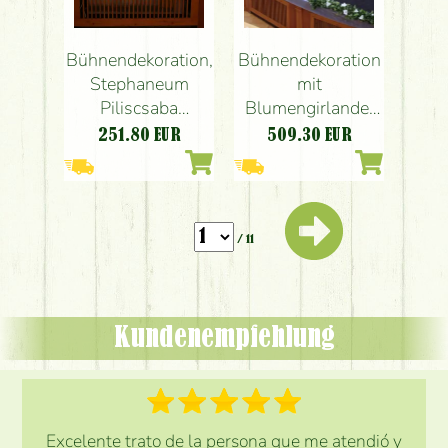
Bühnendekoration,
Bühnendekoration
Stephaneum
mit
Piliscsaba
Blumengirlande,
(Gladiole,
Stephaneum
251.80
EUR
509.30
EUR
Lisianthus, Rose,
Piliscsaba (Efeu,
Weiß)
Gladiolen, weiß)
/ 11
Kundenempfehlung
Excelente trato de la persona que me atendió y