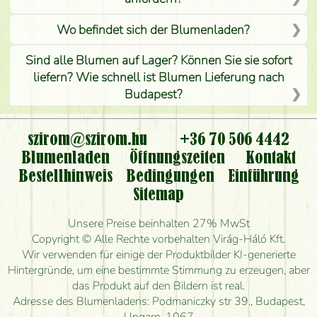
Wo befindet sich der Blumenladen?
Sind alle Blumen auf Lager? Können Sie sie sofort
liefern? Wie schnell ist Blumen Lieferung nach
Budapest?
Ist der Blumenladen non stop geöffnet?
szirom@szirom.hu
+36 70 506 4442
Kann ich den bestellten Blumenstrauß persönlich
Blumenladen
Öffnungszeiten
Kontakt
nehmen oder nur per Blumenversand?
Bestellhinweis
Bedingungen
Einführung
Sitemap
Ist eine Bestellung für ländliche Gebiete möglich?
Unsere Preise beinhalten 27% MwSt
Wie lange kann ich heute Blumen mit Lieferung
Copyright © Alle Rechte vorbehalten Virág-Háló Kft.
bestellen?
Wir verwenden für einige der Produktbilder KI-generierte
Hintergründe, um eine bestimmte Stimmung zu erzeugen, aber
Wie schnell können Sie den Blumenstrauß
das Produkt auf den Bildern ist real.
herstellen und wann können Sie ihn frühestens
Adresse des Blumenladens: Podmaniczky str 39., Budapest,
liefern?