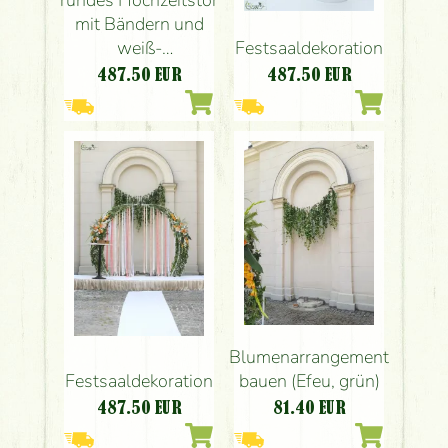
rundes Hochzeitstor
mit Bändern und
weiß-
Festsaaldekoration
orangefarbenem
487.50
EUR
487.50
EUR
Blumenarrangement
(Rose, Dahlie,
Gladiole)
Blumenarrangement
Festsaaldekoration
bauen (Efeu, grün)
487.50
EUR
81.40
EUR