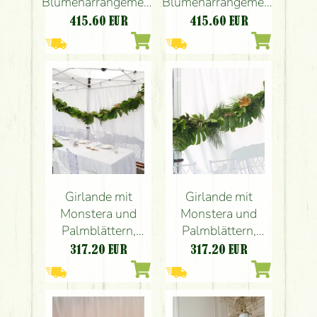
Blumenarrangement
Blumenarrangement
mit Blumen und
mit Blumen und
415.60
EUR
415.60
EUR
Bändern (Lisianthus,
Bändern (Lisianthus,
Rose)
Rose)
Girlande mit
Girlande mit
Monstera und
Monstera und
Palmblättern,
Palmblättern,
Bazaar Eclectica
Bazaar Eclectica
317.20
EUR
317.20
EUR
Restaurant
Restaurant
Budapest (grün,
Budapest (grün,
gold)
gold)