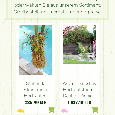
oder wählen Sie aus unserem Sortiment.
Großbestellungen erhalten Sonderpreise.
Stehende
Asymmetrisches
Dekoration für
Hochzeitstor mit
Hochzeiten,
Dahlien, Zinnien,
Events und
saisonalen
226.90
EUR
1,037.10
EUR
Cocktail-
Beeren (Rosa,
Atmosphäre (lila,
Burgunderrot,