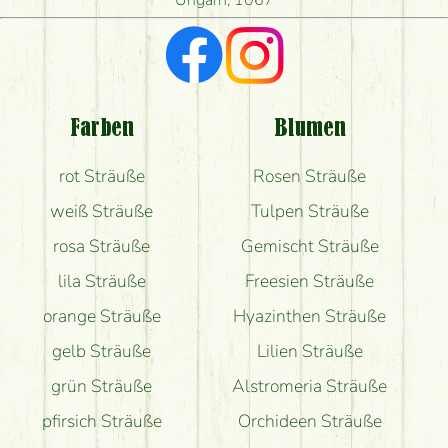
Ungarn, 1067
Ich suche rote Rosen, hast du welche?
Welche Rückmeldungen bekomme ich zum
Blumenversand?
Farben
Blumen
Bekomme ich wirklich, was auf dem Bild zu sehen
rot Sträuße
Rosen Sträuße
ist?
weiß Sträuße
Tulpen Sträuße
rosa Sträuße
Gemischt Sträuße
lila Sträuße
Freesien Sträuße
orange Sträuße
Hyazinthen Sträuße
gelb Sträuße
Lilien Sträuße
grün Sträuße
Alstromeria Sträuße
pfirsich Sträuße
Orchideen Sträuße