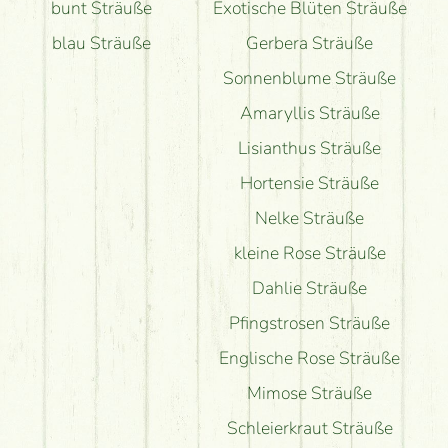
bunt Sträuße
Exotische Blüten Sträuße
blau Sträuße
Gerbera Sträuße
Sonnenblume Sträuße
Amaryllis Sträuße
Lisianthus Sträuße
Hortensie Sträuße
Nelke Sträuße
kleine Rose Sträuße
Dahlie Sträuße
Pfingstrosen Sträuße
Englische Rose Sträuße
Mimose Sträuße
Schleierkraut Sträuße