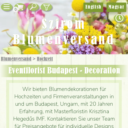
English
Magyar
0
Szirom
Blumenversand
Blumenversand
>
Hochzeit
Eventflorist Budapest - Decoration
Wir bieten Blumendekorationen für
Hochzeiten und Firmenveranstaltungen in
und um Budapest, Ungarn, mit 20 Jahren
Erfahrung, mit Masterfloristin Krisztina
Hegedűs IMF. Kontaktieren Sie unser Team
für Preisangebote für individuelle Designs