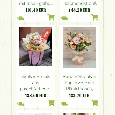
mit rosa - gelben
Halbmondstrauß
Farben (21 Stiele)
110.40
EUR
148.20
EUR
Großer Strauß
Runder Strauß in
aus
Papiervase mit
pastellfarbenen
Pfirsichrosen,
Rosen und
Pfingstrosen,
138.60
EUR
133.70
EUR
kleinen Blumen in
kleinen Blüten
einer Papiertüte
(22 Stiel)
(20 Stiele)