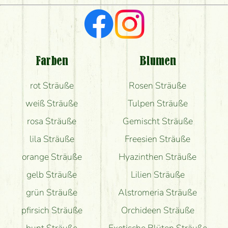
Ich suche rote Rosen, hast du welche?
Welche Rückmeldungen bekomme ich zum
Blumenversand?
Farben
Blumen
Bekomme ich wirklich, was auf dem Bild zu sehen
rot Sträuße
Rosen Sträuße
ist?
weiß Sträuße
Tulpen Sträuße
rosa Sträuße
Gemischt Sträuße
lila Sträuße
Freesien Sträuße
orange Sträuße
Hyazinthen Sträuße
gelb Sträuße
Lilien Sträuße
grün Sträuße
Alstromeria Sträuße
pfirsich Sträuße
Orchideen Sträuße