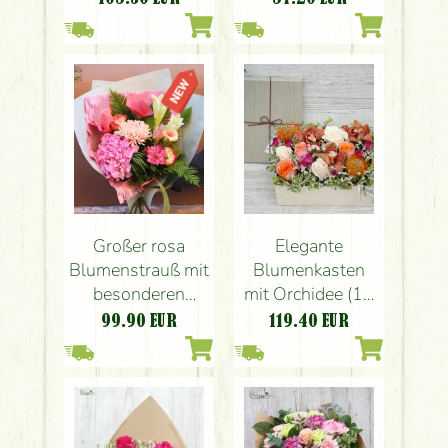
Stiele)
Großer rosa
Elegante
Blumenstrauß mit
Blumenkasten
besonderen
mit Orchidee (14
Blumen
Stiele)
99.90
EUR
119.40
EUR