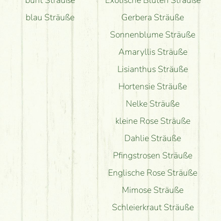
bunt Sträuße
Exotische Blüten Sträuße
blau Sträuße
Gerbera Sträuße
Sonnenblume Sträuße
Amaryllis Sträuße
Lisianthus Sträuße
Hortensie Sträuße
Nelke Sträuße
kleine Rose Sträuße
Dahlie Sträuße
Pfingstrosen Sträuße
Englische Rose Sträuße
Mimose Sträuße
Schleierkraut Sträuße