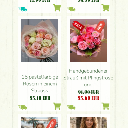
Handgebundener
15 pastelfarbige
Strauß mit Pfingstrose
Rosen in einem
und
Strauss
pfingstrosenblühenden
91.90 EUR
englischen Rosen
85.10
EUR
85.60
EUR