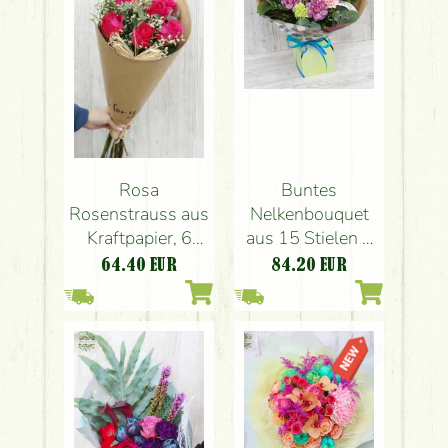
Rosa
Buntes
Rosenstrauss aus
Nelkenbouquet
Kraftpapier, 6
aus 15 Stielen +
Stiele
3 Rosen mit
64.40
EUR
84.20
EUR
Papiervase