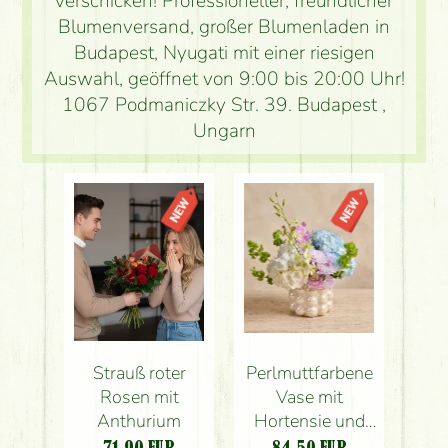
verschicken! Professioneller, freundlicher
Blumenversand, großer Blumenladen in
Budapest, Nyugati mit einer riesigen
Auswahl, geöffnet von 9:00 bis 20:00 Uhr!
1067 Podmaniczky Str. 39. Budapest ,
Ungarn
Strauß roter
Perlmuttfarbene
Rosen mit
Vase mit
Anthurium
Hortensie und
Orchidee
71.90
EUR
84.50
EUR