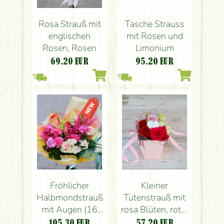
Rosa Strauß mit
Tasche Strauss
englischen
mit Rosen und
Rosen, Rosen
Limonium
69.20
EUR
95.20
EUR
Fröhlicher
Kleiner
Halbmondstrauß
Tütenstrauß mit
mit Augen (16
rosa Blüten, roter
Stränge)
Rose und Herz (6
105.30
EUR
57.20
EUR