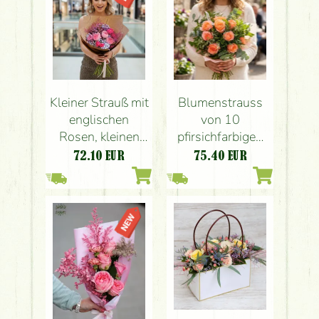
Kleiner Strauß mit
Blumenstrauss
englischen
von 10
Rosen, kleinen
pfirsichfarbigen
bunten Blumen
Rosen
72.10
EUR
75.40
EUR