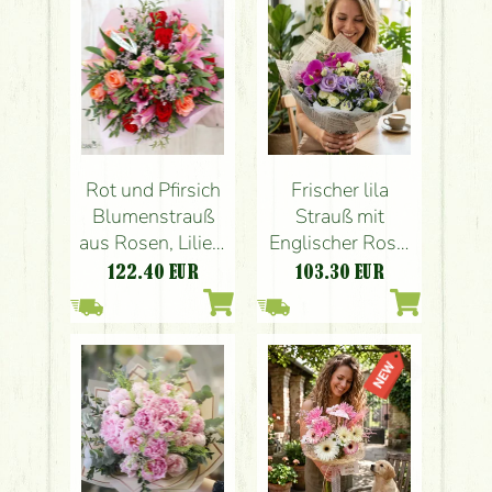
Rot und Pfirsich
Frischer lila
Blumenstrauß
Strauß mit
aus Rosen, Lilien,
Englischer Rose,
kleine Blumen
Orchideen (18
122.40
EUR
103.30
EUR
(21 Stämme)
Stiele)