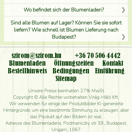
Wo befindet sich der Blumenladen?
Sind alle Blumen auf Lager? Können Sie sie sofort
liefern? Wie schnell ist Blumen Lieferung nach
Budapest?
Ist der Blumenladen non stop geöffnet?
szirom@szirom.hu
+36 70 506 4442
Kann ich den bestellten Blumenstrauß persönlich
Blumenladen
Öffnungszeiten
Kontakt
nehmen oder nur per Blumenversand?
Bestellhinweis
Bedingungen
Einführung
Sitemap
Ist eine Bestellung für ländliche Gebiete möglich?
Unsere Preise beinhalten 27% MwSt
Wie lange kann ich heute Blumen mit Lieferung
Copyright © Alle Rechte vorbehalten Virág-Háló Kft.
bestellen?
Wir verwenden für einige der Produktbilder KI-generierte
Hintergründe, um eine bestimmte Stimmung zu erzeugen, aber
Wie schnell können Sie den Blumenstrauß
das Produkt auf den Bildern ist real.
herstellen und wann können Sie ihn frühestens
Adresse des Blumenladens: Podmaniczky str 39., Budapest,
liefern?
Ungarn, 1067