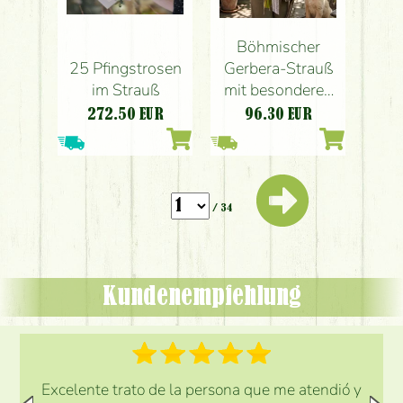
Böhmischer
25 Pfingstrosen
Gerbera-Strauß
im Strauß
mit besonderen
Gerbera
272.50
EUR
96.30
EUR
/ 34
Kundenempfehlung
Excelente trato de la persona que me atendió y