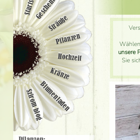
Startseite
Geschenke
Sträuße
Ver
Pflanzen
Wählen 
unsere P
Hochzeit
Sie si
Kränze
Blumenladen
Szirom blog