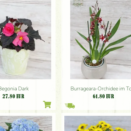
Begonia Dark
Burrageara-Orchidee im T
27.80
EUR
61.80
EUR