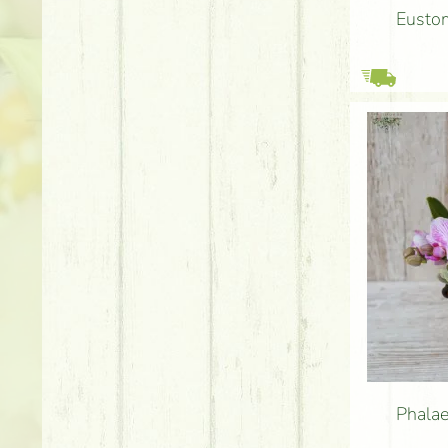
Eustom
Phalae