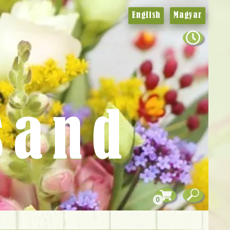
English
Magyar
sand
0