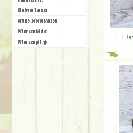
Pflanzen:
Blüten­pflanzen
Grüne Topf­pflanzen
Pflanzen­körbe
Till
Pflanzen­pflege