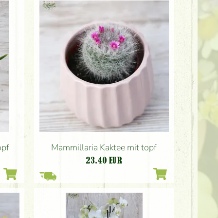
opf
Mammillaria Kaktee mit topf
23.40
EUR