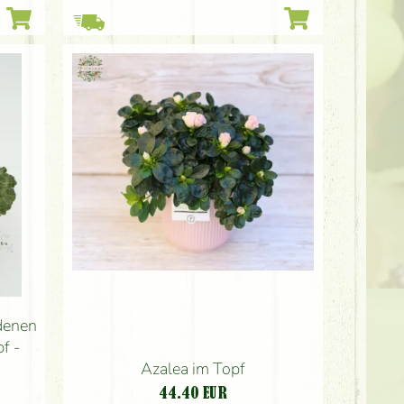
edenen
f -
Azalea im Topf
44.40
EUR