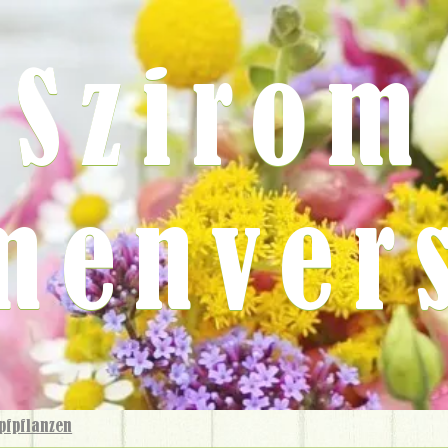
Szirom
menver
pfpflanzen