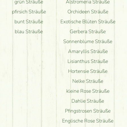
grün Sträuße
Alstromeria Sträuße
pfirsich Sträuße
Orchideen Sträuße
bunt Sträuße
Exotische Blüten Sträuße
blau Sträuße
Gerbera Sträuße
Sonnenblume Sträuße
Amaryllis Sträuße
Lisianthus Sträuße
Hortensie Sträuße
Nelke Sträuße
kleine Rose Sträuße
Dahlie Sträuße
Pfingstrosen Sträuße
Englische Rose Sträuße