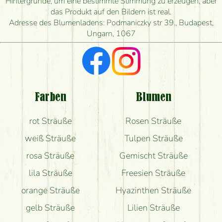
Hintergründe, um eine bestimmte Stimmung zu erzeugen, aber
das Produkt auf den Bildern ist real.
Adresse des Blumenladens: Podmaniczky str 39., Budapest,
Ungarn, 1067
Farben
Blumen
rot Sträuße
Rosen Sträuße
weiß Sträuße
Tulpen Sträuße
rosa Sträuße
Gemischt Sträuße
lila Sträuße
Freesien Sträuße
orange Sträuße
Hyazinthen Sträuße
gelb Sträuße
Lilien Sträuße