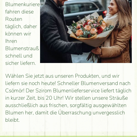
Blumenkuriere
fahren diese
Routen
täglich, daher
können wir
Ihren
Blumenstrauß
schnell und
sicher liefern.
Wählen Sie jetzt aus unseren Produkten, und wir
liefern sie noch heute! Schneller Blumenversand nach
Csömör! Der Szirom Blumenlieferservice liefert täglich
in kurzer Zeit, bis 20 Uhr! Wir stellen unsere Sträuße
ausschließlich aus frischen, sorgfältig ausgewählten
Blumen her, damit die Überraschung unvergesslich
bleibt.