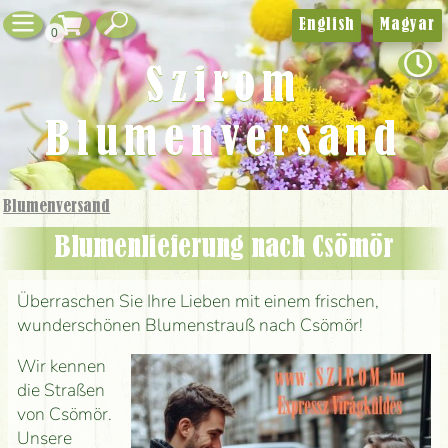
English
Magyar
0
Szirom
Blumenversand
Blumenversand
Blumenlieferung nach Csömör
Überraschen Sie Ihre Lieben mit einem frischen,
wunderschönen Blumenstrauß nach Csömör!
Wir kennen
die Straßen
von Csömör.
Unsere