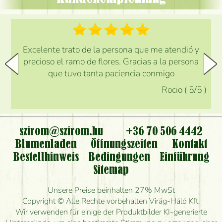
Excelente trato de la persona que me atendió y
precioso el ramo de flores. Gracias a la persona
que tuvo tanta paciencia conmigo
Rocio
(
5
/5
)
szirom@szirom.hu
+36 70 506 4442
Blumenladen
Öffnungszeiten
Kontakt
Bestellhinweis
Bedingungen
Einführung
Sitemap
Unsere Preise beinhalten 27% MwSt
Copyright © Alle Rechte vorbehalten Virág-Háló Kft.
Wir verwenden für einige der Produktbilder KI-generierte