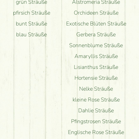
grün Sträuße
Alstromeria Sträuße
pfirsich Sträuße
Orchideen Sträuße
bunt Sträuße
Exotische Blüten Sträuße
blau Sträuße
Gerbera Sträuße
Sonnenblume Sträuße
Amaryllis Sträuße
Lisianthus Sträuße
Hortensie Sträuße
Nelke Sträuße
kleine Rose Sträuße
Dahlie Sträuße
Pfingstrosen Sträuße
Englische Rose Sträuße