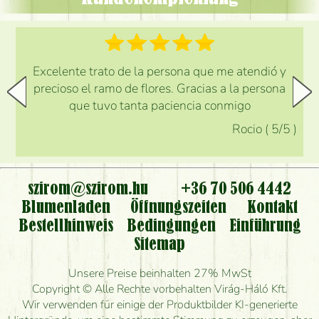
Excelente trato de la persona que me atendió y
precioso el ramo de flores. Gracias a la persona
que tuvo tanta paciencia conmigo
Rocio
(
5
/5
)
szirom@szirom.hu
+36 70 506 4442
Blumenladen
Öffnungszeiten
Kontakt
Bestellhinweis
Bedingungen
Einführung
Sitemap
Unsere Preise beinhalten 27% MwSt
Copyright © Alle Rechte vorbehalten Virág-Háló Kft.
Wir verwenden für einige der Produktbilder KI-generierte