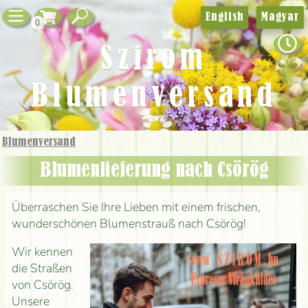
English
Magyar
0
Szirom
Blumenversand
Blumenversand
Blumenlieferung nach Csörög
Überraschen Sie Ihre Lieben mit einem frischen,
wunderschönen Blumenstrauß nach Csörög!
Wir kennen
die Straßen
von Csörög.
Unsere