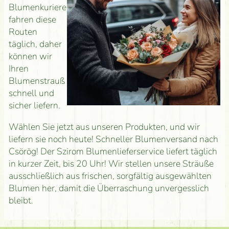
Blumenkuriere
fahren diese
Routen
täglich, daher
können wir
Ihren
Blumenstrauß
schnell und
sicher liefern.
Wählen Sie jetzt aus unseren Produkten, und wir
liefern sie noch heute! Schneller Blumenversand nach
Csörög! Der Szirom Blumenlieferservice liefert täglich
in kurzer Zeit, bis 20 Uhr! Wir stellen unsere Sträuße
ausschließlich aus frischen, sorgfältig ausgewählten
Blumen her, damit die Überraschung unvergesslich
bleibt.