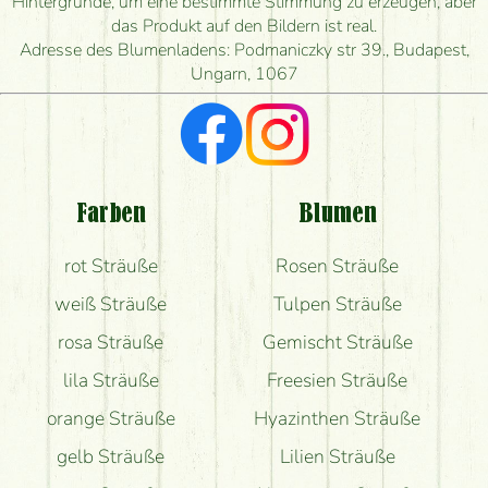
Hintergründe, um eine bestimmte Stimmung zu erzeugen, aber
das Produkt auf den Bildern ist real.
Adresse des Blumenladens: Podmaniczky str 39., Budapest,
Ungarn, 1067
Farben
Blumen
rot Sträuße
Rosen Sträuße
weiß Sträuße
Tulpen Sträuße
rosa Sträuße
Gemischt Sträuße
lila Sträuße
Freesien Sträuße
orange Sträuße
Hyazinthen Sträuße
gelb Sträuße
Lilien Sträuße