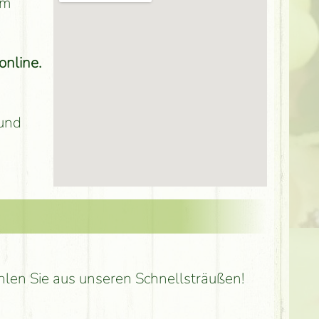
rm
online.
 und
hlen Sie aus unseren Schnellsträußen!