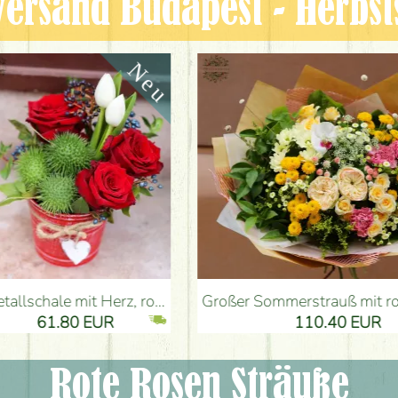
ersand Budapest - Herbst
, Tulpen, Kürbis - Blumenlieferung Budapest
Großer Sommerstrauß mit rosa - gelben Farben (21 Stiele) - Blumenlieferung Budapest
80 EUR
110.40 EUR
Rote Rosen Sträuße