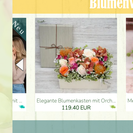
Blumenv
Elegante Blumenkasten mit Orchidee (14 Stiele) - Blumenlieferung Budapest
Metallschale mit Herz, roten Rosen
119.40 EUR
61.