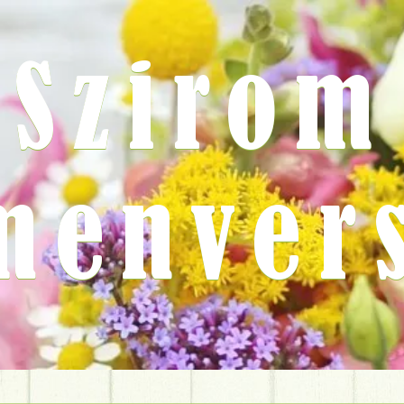
Szirom
menver