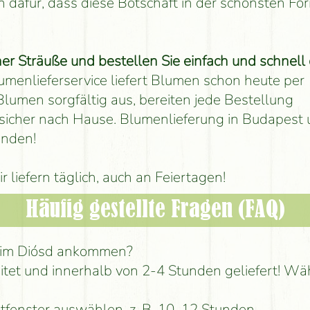
 dafür, dass diese Botschaft in der schönsten Fo
Sträuße und bestellen Sie einfach und schnell 
menlieferservice liefert Blumen schon heute per
lumen sorgfältig aus, bereiten jede Bestellung
nd sicher nach Hause. Blumenlieferung in Budapest
unden!
liefern täglich, auch an Feiertagen!
Häufig gestellte Fragen (FAQ)
n im Diósd ankommen?
itet und innerhalb von 2-4 Stunden geliefert! Wä
itfenster auswählen, z. B. 10–12 Stunden.