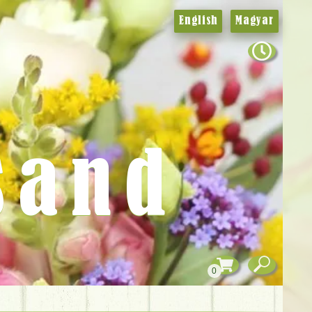
English
Magyar
sand
0