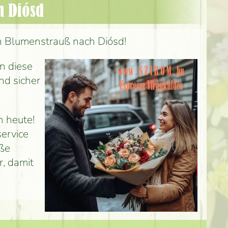
h Diósd
n Blumenstrauß nach Diósd!
n diese
nd sicher
h heute!
ervice
uße
r, damit