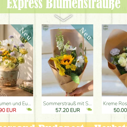
Express Blumen­sträuße
ung Budapest
Sommerstrauß mit Sonnenblume und Wiesenblumen - Blumenlieferung Budapest
Kreme Rosen mit Didiscus (10 Stiele) - Blumenlieferung Budapest
57.20 EUR
50.00 EUR