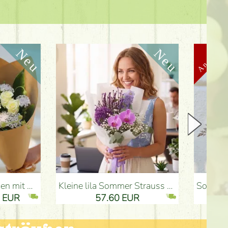
Kleine lila Sommer Strauss mit Delphinium, Orchidee - Blumenlieferung Budapest
Sommerlicher rosafarbener Strauß mit Pastell
57.60 EUR
2