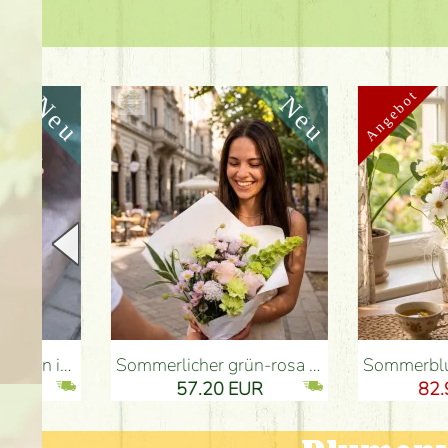
Sommerlicher grün-rosa Strauß mit Nelken, Santini, Rosen und kleinen Blüten (12 Stiele) - Blumenlieferung Budapest
Sommerblumen und Eustoma in einer Zinnschale - Blumenliefer
57.20 EUR
82.90 EUR