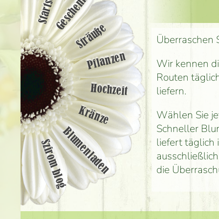
Startseite
Geschenke
Sträuße
Überraschen S
Pflanzen
Wir kennen di
Routen täglic
Hochzeit
liefern.
Kränze
Wählen Sie jet
Schneller Blu
Blumenladen
liefert täglic
Szirom blog
ausschließlic
die Überrasch