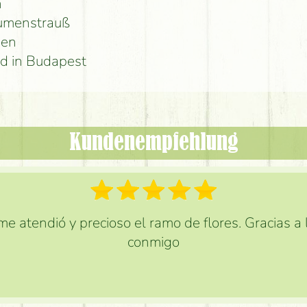
n
lumenstrauß
men
d in Budapest
Kundenempfehlung
e atendió y precioso el ramo de flores. Gracias a
conmigo