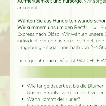
Aufmerksamkeit und Fürsorge.
Wir sorgen
ankommt.
Wählen Sie aus Hunderten wunderschöner 
Wir kümmern uns um den Rest!
Unser Blu
Express nach Diósd! Wir wählen unsere B
individuell vor und liefern sie schnell u
Umgebung – sogar innerhalb von 2-4 St
Liefergebühr nach Diósd ist 9470 HUF Wir 
Wie lange dauert es, bis die Blume
Unsere Sträuße werden frisch zubere
Wann kommt der Kurier?
Sie können bei der Bestellung ein Ze