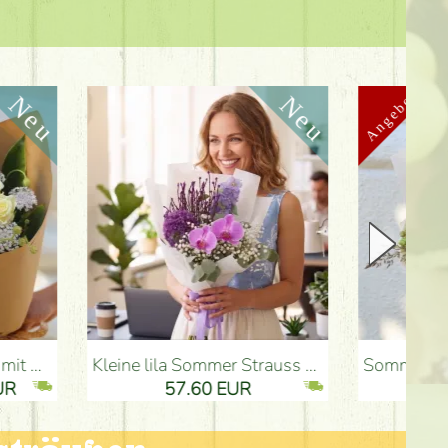
Kleine lila Sommer Strauss mit Delphinium, Orchidee - Blumenlieferung Budapest
Sommerlicher rosafarbener Strauß mit Pastell
57.60 EUR
2