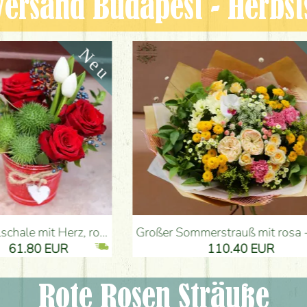
ersand Budapest - Herbst
, Tulpen, Kürbis - Blumenlieferung Budapest
Großer Sommerstrauß mit rosa - gelben Farben (21 Stiele) - Blumenlieferung Budapest
80 EUR
110.40 EUR
Rote Rosen Sträuße