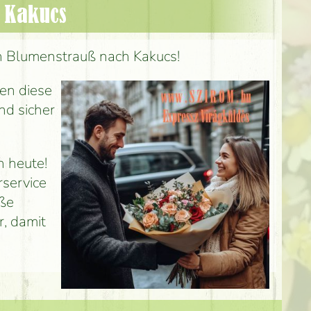
 Kakucs
en Blumenstrauß nach Kakucs!
en diese
nd sicher
h heute!
rservice
uße
r, damit