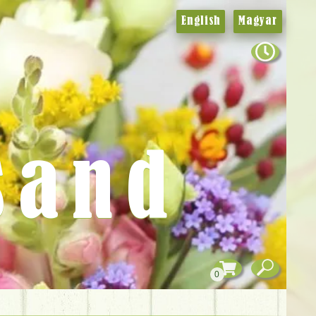
English
Magyar
sand
0