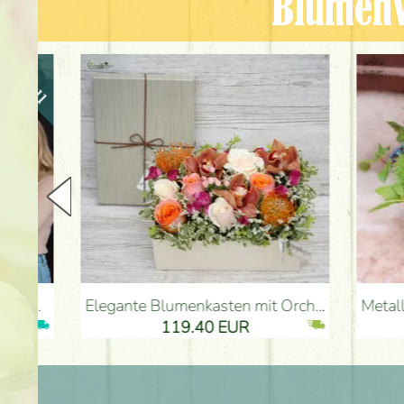
Blumenv
Elegante Blumenkasten mit Orchidee (14 Stiele) - Blumenlieferung Budapest
Metallschale mit Herz, roten Rosen
119.40 EUR
61.