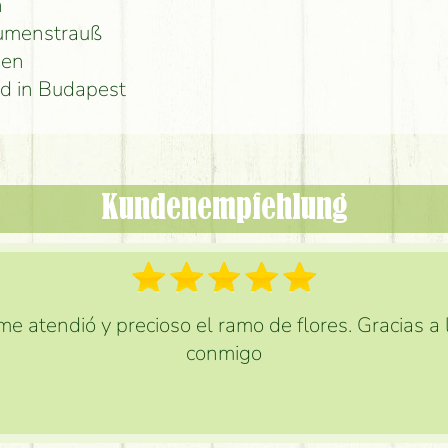
n
lumenstrauß
men
d in Budapest
Kundenempfehlung
e atendió y precioso el ramo de flores. Gracias a
conmigo