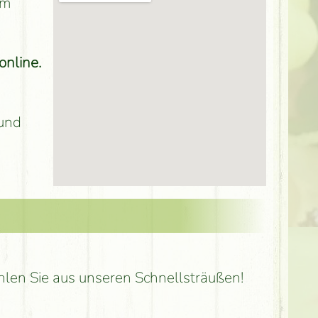
rm
online.
 und
hlen Sie aus unseren Schnellsträußen!