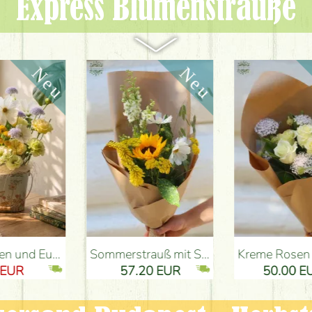
Express Blumen­sträuße
ung Budapest
Sommerstrauß mit Sonnenblume und Wiesenblumen - Blumenlieferung Budapest
Kreme Rosen mit Didiscus (10 Stiele) - Blumenlieferung Budapest
57.20 EUR
50.00 EUR