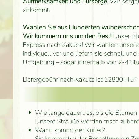
Aufmerksamkeit und Fürsorge.
Wir sorgen
ankommt.
Wählen Sie aus Hunderten wunderschöner 
Wir kümmern uns um den Rest!
Unser Blu
Express nach Kakucs! Wir wählen unsere 
individuell vor und liefern sie schnell u
Umgebung – sogar innerhalb von 2-4 St
Liefergebühr nach Kakucs ist 12830 HUF W
Wie lange dauert es, bis die Blume
Unsere Sträuße werden frisch zubere
Wann kommt der Kurier?
Sie können bei der Bestellung ein Ze