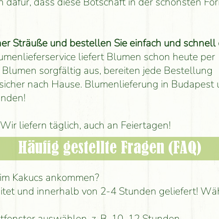
 dafür, dass diese Botschaft in der schönsten Fo
Sträuße und bestellen Sie einfach und schnell 
menlieferservice liefert Blumen schon heute per
Blumen sorgfältig aus, bereiten jede Bestellung
nd sicher nach Hause. Blumenlieferung in Budapest
unden!
ir liefern täglich, auch an Feiertagen!
Häufig gestellte Fragen (FAQ)
n im Kakucs ankommen?
itet und innerhalb von 2-4 Stunden geliefert! Wä
itfenster auswählen, z. B. 10–12 Stunden.