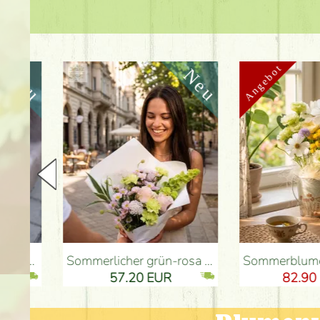
Sommerlicher grün-rosa Strauß mit Nelken, Santini, Rosen und kleinen Blüten (12 Stiele) - Blumenlieferung Budapest
Sommerblumen und Eustoma in einer Zinnschale - Blumenliefer
57.20 EUR
82.90 EUR