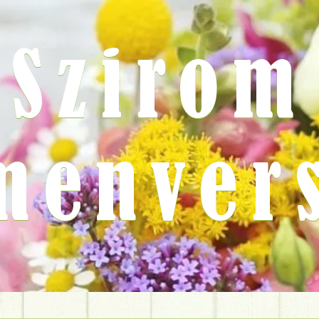
Szirom
menver