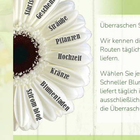
Startseite
Geschenke
Sträuße
Überraschen S
Pflanzen
Wir kennen di
Routen täglic
Hochzeit
liefern.
Kränze
Wählen Sie jet
Schneller Blu
Blumenladen
liefert täglic
Szirom blog
ausschließlic
die Überrasch