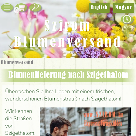
English
Magyar
0
Szirom
Blumenversand
Blumenversand
Blumenlieferung nach Szigethalom
Überraschen Sie Ihre Lieben mit einem frischen,
wunderschönen Blumenstrauß nach Szigethalom!
Wir kennen
die Straßen
von
Szigethalom.