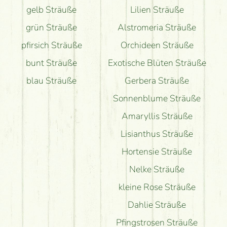
gelb Sträuße
Lilien Sträuße
grün Sträuße
Alstromeria Sträuße
pfirsich Sträuße
Orchideen Sträuße
bunt Sträuße
Exotische Blüten Sträuße
blau Sträuße
Gerbera Sträuße
Sonnenblume Sträuße
Amaryllis Sträuße
Lisianthus Sträuße
Hortensie Sträuße
Nelke Sträuße
kleine Rose Sträuße
Dahlie Sträuße
Pfingstrosen Sträuße