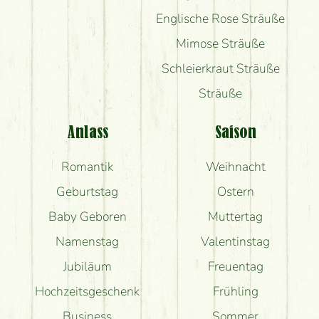
Englische Rose Sträuße
Mimose Sträuße
Schleierkraut Sträuße
Sträuße
Anlass
Saison
Romantik
Weihnacht
Geburtstag
Ostern
Baby Geboren
Muttertag
Namenstag
Valentinstag
Jubiläum
Freuentag
Hochzeitsgeschenk
Frühling
Business
Sommer