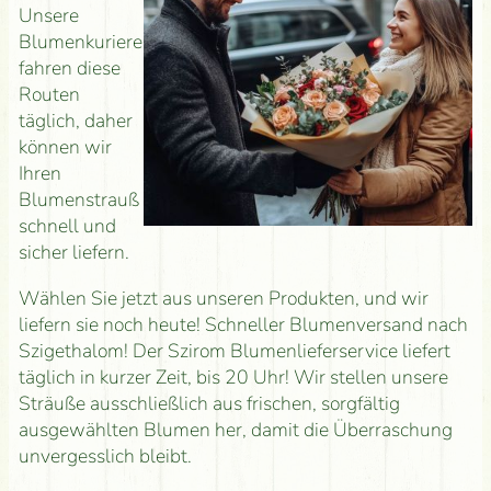
Unsere
Blumenkuriere
fahren diese
Routen
täglich, daher
können wir
Ihren
Blumenstrauß
schnell und
sicher liefern.
Wählen Sie jetzt aus unseren Produkten, und wir
liefern sie noch heute! Schneller Blumenversand nach
Szigethalom! Der Szirom Blumenlieferservice liefert
täglich in kurzer Zeit, bis 20 Uhr! Wir stellen unsere
Sträuße ausschließlich aus frischen, sorgfältig
ausgewählten Blumen her, damit die Überraschung
unvergesslich bleibt.