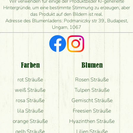
Wir verwenden für einige der Produktbilder KI-generierte
Hintergründe, um eine bestimmte Stimmung zu erzeugen, aber
das Produkt auf den Bildern ist real.
Adresse des Blumenladens: Podmaniczky str 39., Budapest,
Ungarn, 1067
Farben
Blumen
rot Sträuße
Rosen Sträuße
weiß Sträuße
Tulpen Sträuße
rosa Sträuße
Gemischt Sträuße
lila Sträuße
Freesien Sträuße
orange Sträuße
Hyazinthen Sträuße
gelb Sträuße
Lilien Sträuße