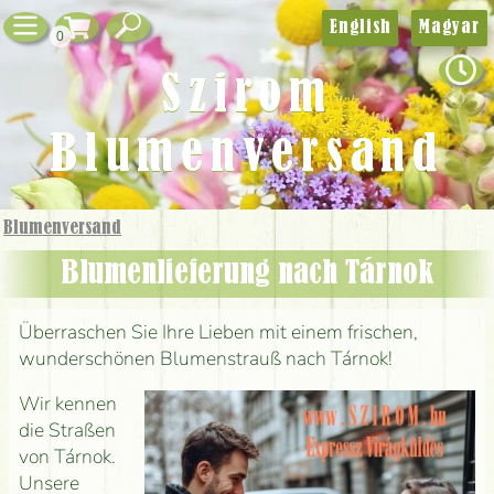
English
Magyar
0
Szirom
Blumenversand
Blumenversand
Blumenlieferung nach Tárnok
Überraschen Sie Ihre Lieben mit einem frischen,
wunderschönen Blumenstrauß nach Tárnok!
Wir kennen
die Straßen
von Tárnok.
Unsere