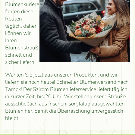
Blumenkuriere
fahren diese
Routen
täglich, daher
können wir
Ihren
Blumenstrauß
schnell und
sicher liefern.
Wählen Sie jetzt aus unseren Produkten, und wir
liefern sie noch heute! Schneller Blumenversand nach
Tárnok! Der Szirom Blumenlieferservice liefert täglich
in kurzer Zeit, bis 20 Uhr! Wir stellen unsere Sträuße
ausschließlich aus frischen, sorgfältig ausgewählten
Blumen her, damit die Überraschung unvergesslich
bleibt.