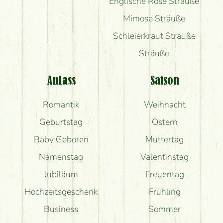
Englische Rose Sträuße
Mimose Sträuße
Schleierkraut Sträuße
Sträuße
Anlass
Saison
Romantik
Weihnacht
Geburtstag
Ostern
Baby Geboren
Muttertag
Namenstag
Valentinstag
Jubiläum
Freuentag
Hochzeitsgeschenk
Frühling
Business
Sommer