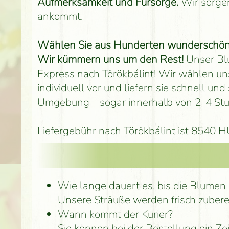
Aufmerksamkeit und Fürsorge.
Wir sorgen
ankommt.
Wählen Sie aus Hunderten wunderschöner 
Wir kümmern uns um den Rest!
Unser Blu
Express nach Törökbálint! Wir wählen uns
individuell vor und liefern sie schnell u
Umgebung – sogar innerhalb von 2-4 St
Liefergebühr nach Törökbálint ist 8540 HU
Wie lange dauert es, bis die Blume
Unsere Sträuße werden frisch zubere
Wann kommt der Kurier?
Sie können bei der Bestellung ein Ze