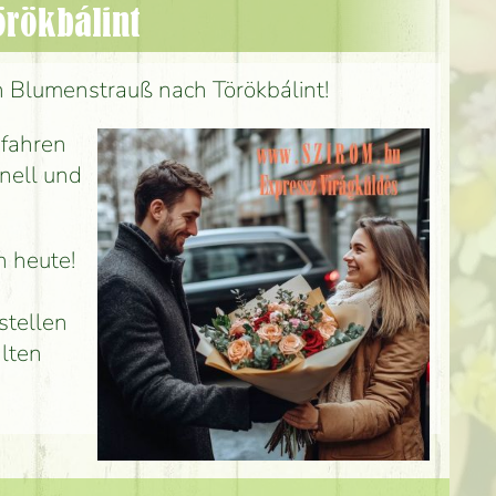
örökbálint
n Blumenstrauß nach Törökbálint!
 fahren
nell und
h heute!
 stellen
hlten