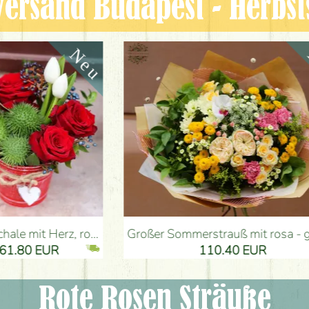
ersand Budapest - Herbst
, Tulpen, Kürbis - Blumenlieferung Budapest
Großer Sommerstrauß mit rosa - gelben Farben (21 Stiele) - Blumenlieferung Budapest
80 EUR
110.40 EUR
Rote Rosen Sträuße