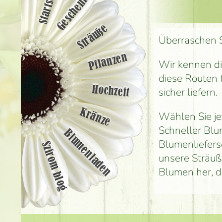
Startseite
Geschenke
Sträuße
Überraschen S
Pflanzen
Wir kennen di
diese Routen 
Hochzeit
sicher liefern.
Kränze
Wählen Sie jet
Schneller Blu
Blumenladen
Blumenlieferser
Szirom blog
unsere Sträuß
Blumen her, d