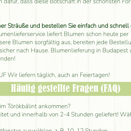
 dafür, dass diese Botschaft in der schönsten Fo
Sträuße und bestellen Sie einfach und schnell 
menlieferservice liefert Blumen schon heute per
ere Blumen sorgfältig aus, bereiten jede Bestell
nd sicher nach Hause. Blumenlieferung in Budapest
unden!
F Wir liefern täglich, auch an Feiertagen!
Häufig gestellte Fragen (FAQ)
n im Törökbálint ankommen?
itet und innerhalb von 2-4 Stunden geliefert! Wä
itfenster auswählen, z. B. 10–12 Stunden.