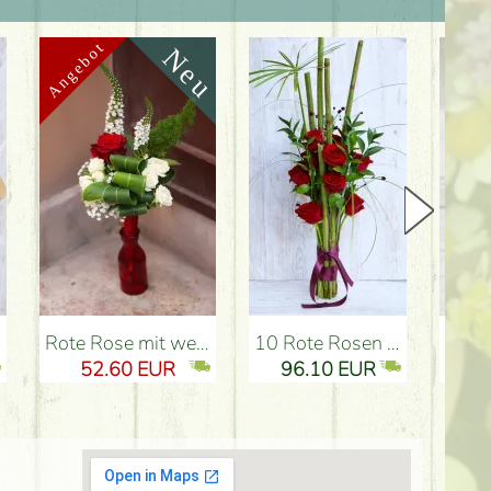
Rote Rose mit weißen Blüten, herzförmige Vase - Blumenlieferung Budapest
10 Rote Rosen im Paralel Strauss - Blumenlieferung Budapest
kleiner Hertbox mit 8 
52.60 EUR
96.10 EUR
5