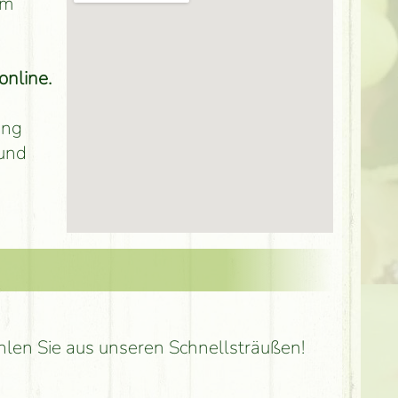
rm
online.
ung
 und
hlen Sie aus unseren Schnellsträußen!