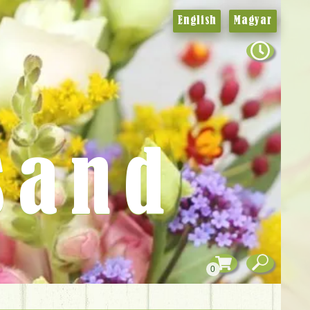
English
Magyar
sand
0