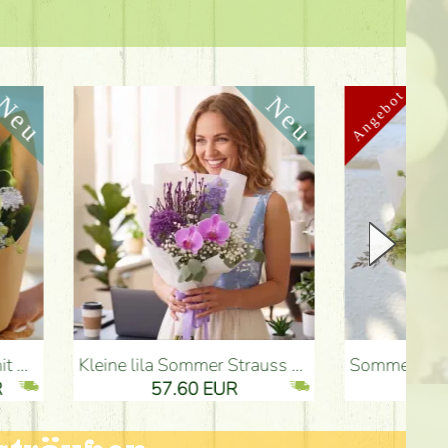
Kleine lila Sommer Strauss mit Delphinium, Orchidee - Blumenlieferung Budapest
Sommerlicher rosafarbener Strauß mit Pastell
57.60 EUR
2