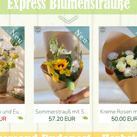
Express Blumen­sträuße
ung Budapest
Sommerstrauß mit Sonnenblume und Wiesenblumen - Blumenlieferung Budapest
Kreme Rosen mit Didiscus (10 Stiele) - Blumenlieferung Budapest
57.20 EUR
50.00 EUR