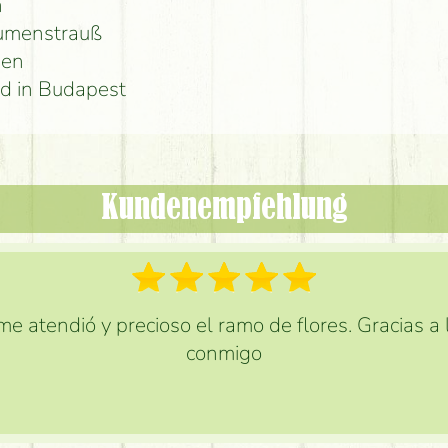
n
lumenstrauß
men
d in Budapest
Kundenempfehlung
e atendió y precioso el ramo de flores. Gracias a
conmigo