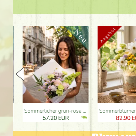
Sommerlicher grün-rosa Strauß mit Nelken, Santini, Rosen und kleinen Blüten (12 Stiele) - Blumenlieferung Budapest
Sommerblumen und Eustoma in einer Zinnschale - Blumenliefer
57.20 EUR
82.90 EUR