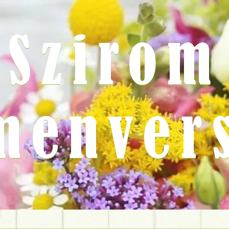
Szirom
menver