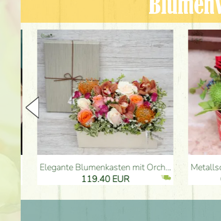
Blumenv
Elegante Blumenkasten mit Orchidee (14 Stiele) - Blumenlieferung Budapest
Metallschale mit Herz, roten Rosen
119.40 EUR
61.