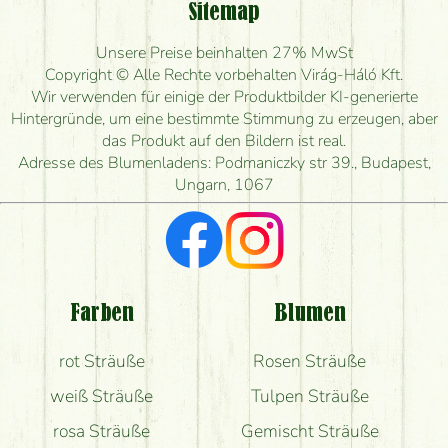
Sitemap
Ist eine Bestellung für ländliche Gebiete möglich?
Unsere Preise beinhalten 27% MwSt
Wie lange kann ich heute Blumen mit Lieferung
Copyright © Alle Rechte vorbehalten Virág-Háló Kft.
bestellen?
Wir verwenden für einige der Produktbilder KI-generierte
Hintergründe, um eine bestimmte Stimmung zu erzeugen, aber
Wie schnell können Sie den Blumenstrauß
das Produkt auf den Bildern ist real.
herstellen und wann können Sie ihn frühestens
Adresse des Blumenladens: Podmaniczky str 39., Budapest,
liefern?
Ungarn, 1067
Ich suche rote Rosen, hast du welche?
Welche Rückmeldungen bekomme ich zum
Blumenversand?
Farben
Blumen
Bekomme ich wirklich, was auf dem Bild zu sehen
rot Sträuße
Rosen Sträuße
ist?
weiß Sträuße
Tulpen Sträuße
rosa Sträuße
Gemischt Sträuße