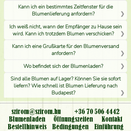
Kann ich ein bestimmtes Zeitfenster für die
Blumenlieferung anfordern?
Ich weiß nicht, wann der Empfänger zu Hause sein
wird. Kann ich trotzdem Blumen verschicken?
Kann ich eine Grußkarte für den Blumenversand
anfordern?
Wo befindet sich der Blumenladen?
Sind alle Blumen auf Lager? Können Sie sie sofort
liefern? Wie schnell ist Blumen Lieferung nach
Budapest?
Ist der Blumenladen non stop geöffnet?
szirom@szirom.hu
+36 70 506 4442
Kann ich den bestellten Blumenstrauß persönlich
Blumenladen
Öffnungszeiten
Kontakt
nehmen oder nur per Blumenversand?
Bestellhinweis
Bedingungen
Einführung