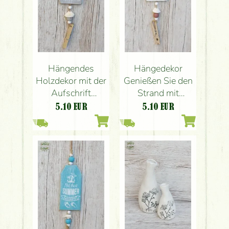
Hängendes
Hängedekor
Holzdekor mit der
Genießen Sie den
Aufschrift
Strand mit
„Willkommen am
Holzinschriften
5.10
EUR
5.10
EUR
Strand“.(6x1x11
(6x1x11 cm )
cm )