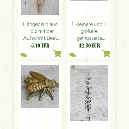
1 kleinere und 1
Hängedeko aus
größere
Holz mit der
gemusterte
Aufschrift Best
Keramikvasen
Summer Holidays
42.30
EUR
5.10
EUR
(11,5 cm und 17
(6x1x11 cm )
cm)