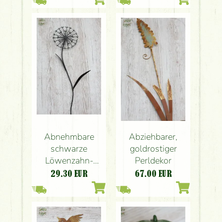
Abnehmbare
Abziehbarer,
schwarze
goldrostiger
Löwenzahn-
Perldekor
Dekoration aus
29.30
EUR
67.00
EUR
Metall 80 cm