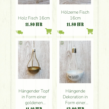
Hölzerne Fisch
Holz Fisch 16cm
16cm
11.80
EUR
11.80
EUR
Hängender Topf
Hängende
in Form einer
Dekoration in
goldenen
Form einer
Glühbirne
Glühbirne