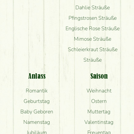
Dahlie Sträuße
Pfingstrosen Sträuße
Englische Rose Sträuße
Mimose Sträuße
Schleierkraut Sträuße
Sträuße
Anlass
Saison
Romantik
Weihnacht
Geburtstag
Ostern
Baby Geboren
Muttertag
Namenstag
Valentinstag
Jubiläum
Freuentag