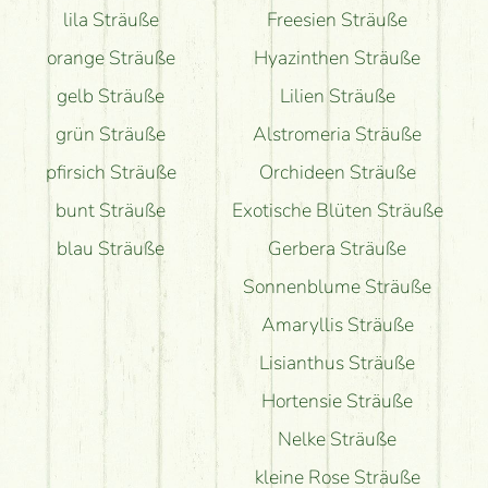
lila Sträuße
Freesien Sträuße
orange Sträuße
Hyazinthen Sträuße
gelb Sträuße
Lilien Sträuße
grün Sträuße
Alstromeria Sträuße
pfirsich Sträuße
Orchideen Sträuße
bunt Sträuße
Exotische Blüten Sträuße
blau Sträuße
Gerbera Sträuße
Sonnenblume Sträuße
Amaryllis Sträuße
Lisianthus Sträuße
Hortensie Sträuße
Nelke Sträuße
kleine Rose Sträuße