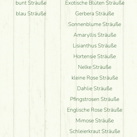
bunt Sträuße
Exotische Blüten Sträuße
blau Sträuße
Gerbera Sträuße
Sonnenblume Sträuße
Amaryllis Sträuße
Lisianthus Sträuße
Hortensie Sträuße
Nelke Sträuße
kleine Rose Sträuße
Dahlie Sträuße
Pfingstrosen Sträuße
Englische Rose Sträuße
Mimose Sträuße
Schleierkraut Sträuße