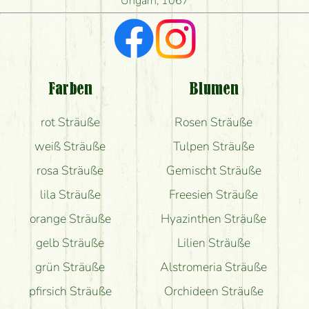
liefern?
Ungarn, 1067
Ich suche rote Rosen, hast du welche?
Welche Rückmeldungen bekomme ich zum
Blumenversand?
Farben
Blumen
Bekomme ich wirklich, was auf dem Bild zu sehen
rot Sträuße
Rosen Sträuße
ist?
weiß Sträuße
Tulpen Sträuße
rosa Sträuße
Gemischt Sträuße
lila Sträuße
Freesien Sträuße
orange Sträuße
Hyazinthen Sträuße
gelb Sträuße
Lilien Sträuße
grün Sträuße
Alstromeria Sträuße
pfirsich Sträuße
Orchideen Sträuße