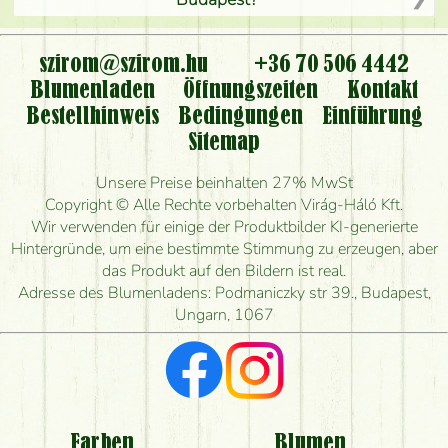
Ist der Blumenladen non stop geöffnet?
szirom@szirom.hu
+36 70 506 4442
Kann ich den bestellten Blumenstrauß persönlich
Blumenladen
Öffnungszeiten
Kontakt
nehmen oder nur per Blumenversand?
Bestellhinweis
Bedingungen
Einführung
Sitemap
Ist eine Bestellung für ländliche Gebiete möglich?
Unsere Preise beinhalten 27% MwSt
Wie lange kann ich heute Blumen mit Lieferung
Copyright © Alle Rechte vorbehalten Virág-Háló Kft.
bestellen?
Wir verwenden für einige der Produktbilder KI-generierte
Hintergründe, um eine bestimmte Stimmung zu erzeugen, aber
Wie schnell können Sie den Blumenstrauß
das Produkt auf den Bildern ist real.
herstellen und wann können Sie ihn frühestens
Adresse des Blumenladens: Podmaniczky str 39., Budapest,
liefern?
Ungarn, 1067
Ich suche rote Rosen, hast du welche?
Welche Rückmeldungen bekomme ich zum
Blumenversand?
Farben
Blumen