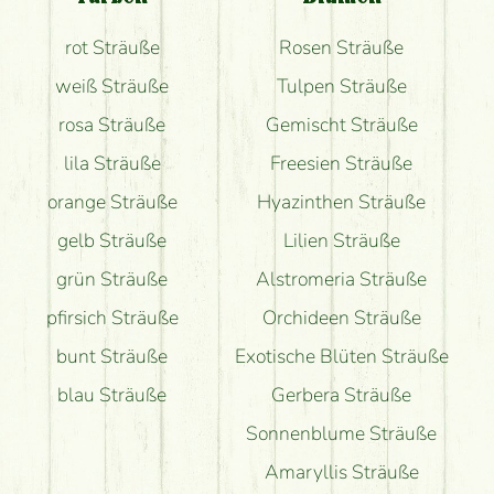
Bekomme ich wirklich, was auf dem Bild zu sehen
rot Sträuße
Rosen Sträuße
ist?
weiß Sträuße
Tulpen Sträuße
rosa Sträuße
Gemischt Sträuße
lila Sträuße
Freesien Sträuße
orange Sträuße
Hyazinthen Sträuße
gelb Sträuße
Lilien Sträuße
grün Sträuße
Alstromeria Sträuße
pfirsich Sträuße
Orchideen Sträuße
bunt Sträuße
Exotische Blüten Sträuße
blau Sträuße
Gerbera Sträuße
Sonnenblume Sträuße
Amaryllis Sträuße