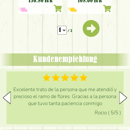
156.80
EUR
108.60
EUR
/ 2
Kundenempfehlung
Excelente trato de la persona que me atendió y
precioso el ramo de flores. Gracias a la persona
que tuvo tanta paciencia conmigo
Rocio
(
5
/5
)