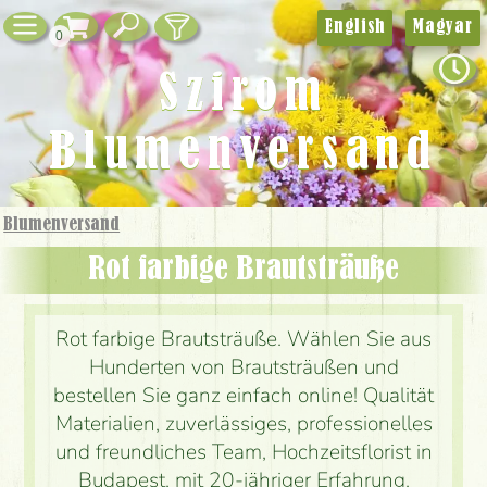
English
Magyar
0
Szirom
Blumenversand
Blumenversand
Rot farbige Brautsträuße
Rot farbige Brautsträuße. Wählen Sie aus
Hunderten von Brautsträußen und
bestellen Sie ganz einfach online! Qualität
Materialien, zuverlässiges, professionelles
und freundliches Team, Hochzeitsflorist in
Budapest, mit 20-jähriger Erfahrung.