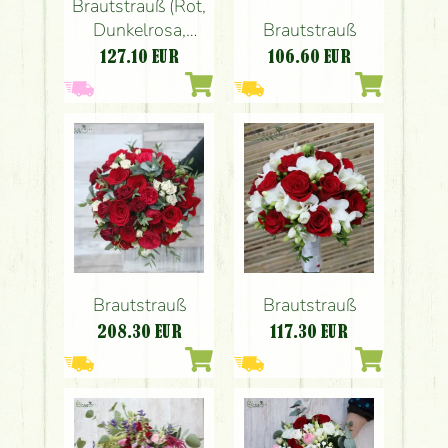
Brautstrauß (Rot,
Dunkelrosa,
Brautstrauß
David-Austin-
127.10
EUR
106.60
EUR
Rose, Anemone,
Rose, Tulpe,
Calla-Lilie,
Skimmia)
Brautstrauß
Brautstrauß
208.30
EUR
117.30
EUR