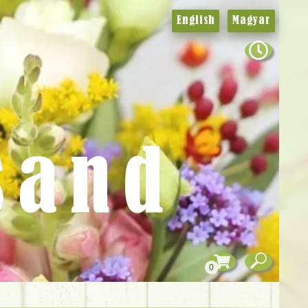
English
Magyar
sand
0