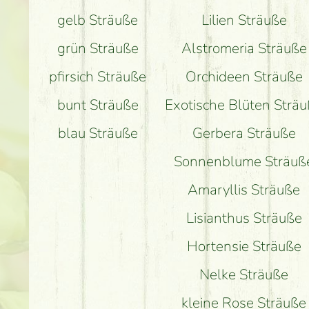
gelb Sträuße
Lilien Sträuße
grün Sträuße
Alstromeria Sträuße
pfirsich Sträuße
Orchideen Sträuße
bunt Sträuße
Exotische Blüten Strä
blau Sträuße
Gerbera Sträuße
Sonnenblume Sträuß
Amaryllis Sträuße
Lisianthus Sträuße
Hortensie Sträuße
Nelke Sträuße
kleine Rose Sträuße