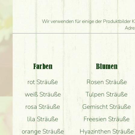
Wie l
Wie schnell können Sie d
Wir verwenden für einige der Produktbilder K
Adre
Welch
Be
Farben
Blumen
rot Sträuße
Rosen Sträuße
weiß Sträuße
Tulpen Sträuße
rosa Sträuße
Gemischt Sträuße
lila Sträuße
Freesien Sträuße
orange Sträuße
Hyazinthen Sträuße