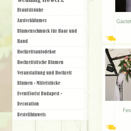
Wedding flowers:
Brautsträuße
Gäste
Ansteckblumes
Blumenschmuck für Haar und
Hand
Hochzeitsautodekor
Hochzeitstische Blumen
Veranstaltung und Hochzeit
Blumen - Mittelstücke
Eventflorist Budapest -
Decoration
Fes
Bestellhinweis