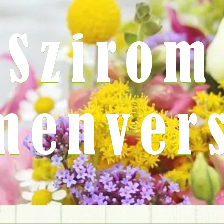
Szirom
menver