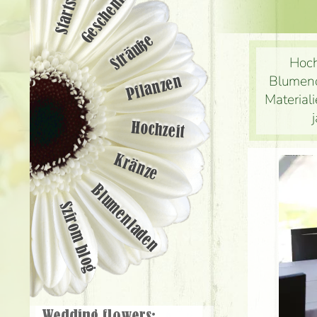
Startseite
Geschenke
Sträuße
Hoch
Blumend
Pflanzen
Material
Hochzeit
Kränze
Blumenladen
Szirom blog