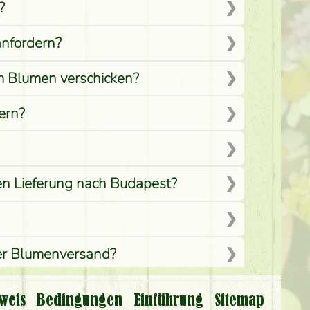
?
anfordern?
em Blumen verschicken?
ern?
men Lieferung nach Budapest?
per Blumenversand?
weis
Bedingungen
Einführung
Sitemap