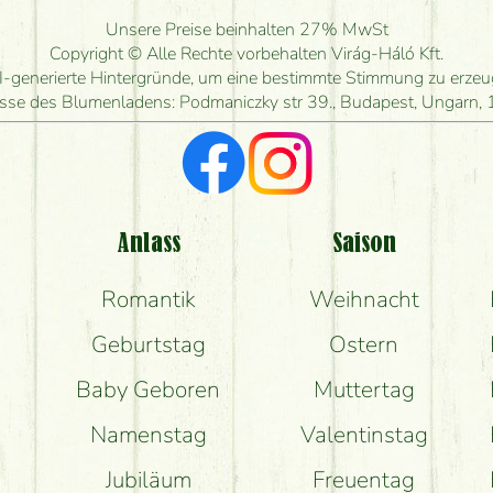
ange kann ich heute Blumen mit Lieferung bestel
Unsere Preise beinhalten 27% MwSt
Copyright © Alle Rechte vorbehalten Virág-Háló Kft.
en Blumenstrauß herstellen und wann können Sie 
I-generierte Hintergründe, um eine bestimmte Stimmung zu erzeuge
sse des Blumenladens: Podmaniczky str 39., Budapest, Ungarn,
Ich suche rote Rosen, hast du welche?
e Rückmeldungen bekomme ich zum Blumenvers
komme ich wirklich, was auf dem Bild zu sehen ist
Anlass
Saison
Romantik
Weihnacht
Geburtstag
Ostern
Baby Geboren
Muttertag
Namenstag
Valentinstag
Jubiläum
Freuentag