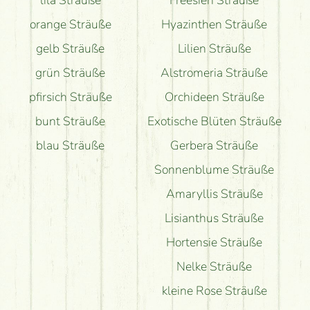
lila Sträuße
Freesien Sträuße
orange Sträuße
Hyazinthen Sträuße
gelb Sträuße
Lilien Sträuße
grün Sträuße
Alstromeria Sträuße
pfirsich Sträuße
Orchideen Sträuße
bunt Sträuße
Exotische Blüten Sträuße
blau Sträuße
Gerbera Sträuße
Sonnenblume Sträuße
Amaryllis Sträuße
Lisianthus Sträuße
Hortensie Sträuße
Nelke Sträuße
kleine Rose Sträuße