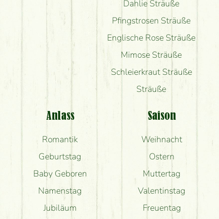
Dahlie Sträuße
Pfingstrosen Sträuße
Englische Rose Sträuße
Mimose Sträuße
Schleierkraut Sträuße
Sträuße
Anlass
Saison
Romantik
Weihnacht
Geburtstag
Ostern
Baby Geboren
Muttertag
Namenstag
Valentinstag
Jubiläum
Freuentag