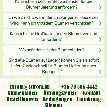
Kann ich ein bestimmtes Zeitfenster für die
Blumenlieferung anfordern?
Ich weiß nicht, wann der Empfänger zu Hause sein
wird. Kann ich trotzdem Blumen verschicken?
Kann ich eine Grußkarte für den Blumenversand
anfordern?
Wo befindet sich der Blumenladen?
Sind alle Blumen auf Lager? Können Sie sie sofort
liefern? Wie schnell ist Blumen Lieferung nach
Budapest?
Ist der Blumenladen non stop geöffnet?
szirom@szirom.hu
+36 70 506 4442
Kann ich den bestellten Blumenstrauß persönlich
Blumenladen
Öffnungszeiten
Kontakt
nehmen oder nur per Blumenversand?
Bestellhinweis
Bedingungen
Einführung
Sitemap