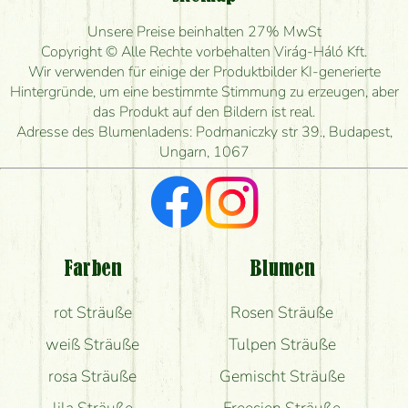
Ist eine Bestellung für ländliche Gebiete möglich?
Unsere Preise beinhalten 27% MwSt
Wie lange kann ich heute Blumen mit Lieferung
Copyright © Alle Rechte vorbehalten Virág-Háló Kft.
bestellen?
Wir verwenden für einige der Produktbilder KI-generierte
Hintergründe, um eine bestimmte Stimmung zu erzeugen, aber
Wie schnell können Sie den Blumenstrauß
das Produkt auf den Bildern ist real.
herstellen und wann können Sie ihn frühestens
Adresse des Blumenladens: Podmaniczky str 39., Budapest,
liefern?
Ungarn, 1067
Ich suche rote Rosen, hast du welche?
Welche Rückmeldungen bekomme ich zum
Blumenversand?
Farben
Blumen
Bekomme ich wirklich, was auf dem Bild zu sehen
rot Sträuße
Rosen Sträuße
ist?
weiß Sträuße
Tulpen Sträuße
rosa Sträuße
Gemischt Sträuße