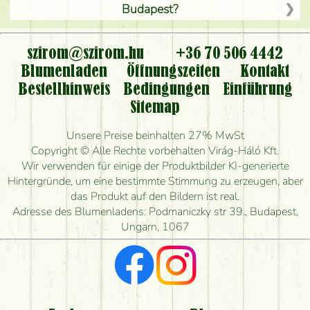
Budapest?
Ist der Blumenladen non stop geöffnet?
szirom@szirom.hu
+36 70 506 4442
Kann ich den bestellten Blumenstrauß persönlich
Blumenladen
Öffnungszeiten
Kontakt
nehmen oder nur per Blumenversand?
Bestellhinweis
Bedingungen
Einführung
Sitemap
Ist eine Bestellung für ländliche Gebiete möglich?
Unsere Preise beinhalten 27% MwSt
Wie lange kann ich heute Blumen mit Lieferung
Copyright © Alle Rechte vorbehalten Virág-Háló Kft.
bestellen?
Wir verwenden für einige der Produktbilder KI-generierte
Hintergründe, um eine bestimmte Stimmung zu erzeugen, aber
Wie schnell können Sie den Blumenstrauß
das Produkt auf den Bildern ist real.
herstellen und wann können Sie ihn frühestens
Adresse des Blumenladens: Podmaniczky str 39., Budapest,
liefern?
Ungarn, 1067
Ich suche rote Rosen, hast du welche?
Welche Rückmeldungen bekomme ich zum
Blumenversand?