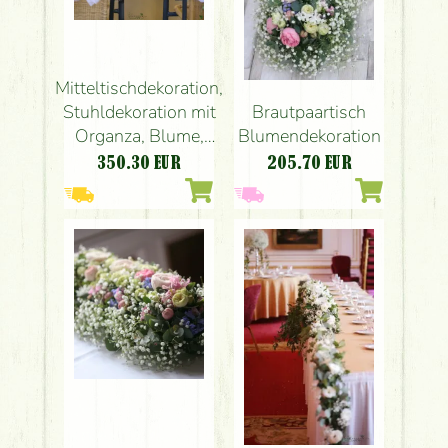
Mitteltischdekoration,
Stuhldekoration mit
Brautpaartisch
Organza, Blume,
Blumendekoration
Gundel Budapest
350.30
EUR
205.70
EUR
(Lisianthus, weiß)