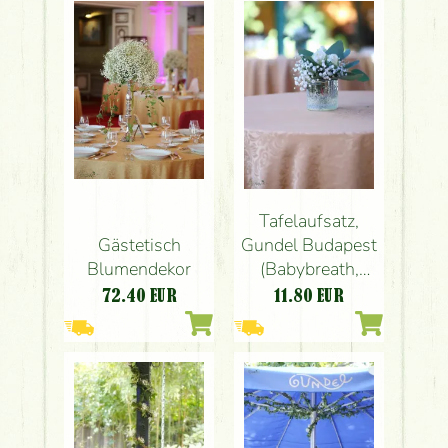
Tafelaufsatz,
Gästetisch
Gundel Budapest
Blumendekor
(Babybreath,
Rose, Eukalyptus,
72.40
EUR
11.80
EUR
Weiß)