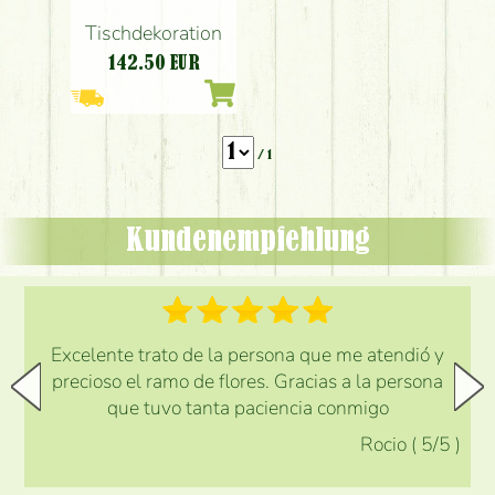
Tischdekoration
142.50
EUR
/ 1
Kundenempfehlung
Excelente trato de la persona que me atendió y
precioso el ramo de flores. Gracias a la persona
que tuvo tanta paciencia conmigo
Rocio
(
5
/5
)