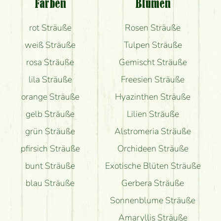
Farben
Blumen
Bekomme ich wirklich, was auf dem Bild zu sehen
rot Sträuße
Rosen Sträuße
ist?
weiß Sträuße
Tulpen Sträuße
rosa Sträuße
Gemischt Sträuße
lila Sträuße
Freesien Sträuße
orange Sträuße
Hyazinthen Sträuße
gelb Sträuße
Lilien Sträuße
grün Sträuße
Alstromeria Sträuße
pfirsich Sträuße
Orchideen Sträuße
bunt Sträuße
Exotische Blüten Sträuße
blau Sträuße
Gerbera Sträuße
Sonnenblume Sträuße
Amaryllis Sträuße