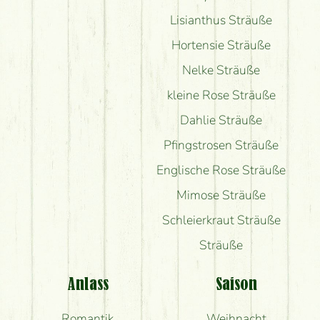
Lisianthus Sträuße
Hortensie Sträuße
Nelke Sträuße
kleine Rose Sträuße
Dahlie Sträuße
Pfingstrosen Sträuße
Englische Rose Sträuße
Mimose Sträuße
Schleierkraut Sträuße
Sträuße
Anlass
Saison
Romantik
Weihnacht