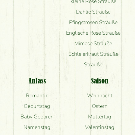
kleine Rose Sträuße
Dahlie Sträuße
Pfingstrosen Sträuße
Englische Rose Sträuße
Mimose Sträuße
Schleierkraut Sträuße
Sträuße
Anlass
Saison
Romantik
Weihnacht
Geburtstag
Ostern
Baby Geboren
Muttertag
Namenstag
Valentinstag