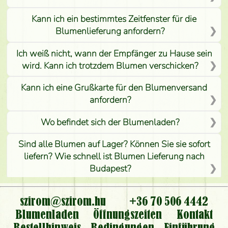
Kann ich ein bestimmtes Zeitfenster für die
Blumenlieferung anfordern?
Ich weiß nicht, wann der Empfänger zu Hause sein
wird. Kann ich trotzdem Blumen verschicken?
Kann ich eine Grußkarte für den Blumenversand
anfordern?
Wo befindet sich der Blumenladen?
Sind alle Blumen auf Lager? Können Sie sie sofort
liefern? Wie schnell ist Blumen Lieferung nach
Budapest?
Ist der Blumenladen non stop geöffnet?
szirom@szirom.hu
+36 70 506 4442
Kann ich den bestellten Blumenstrauß persönlich
Blumenladen
Öffnungszeiten
Kontakt
nehmen oder nur per Blumenversand?