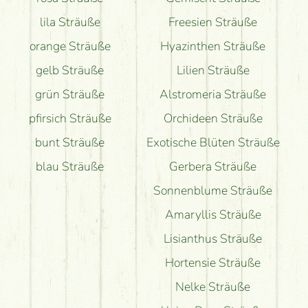
lila Sträuße
Freesien Sträuße
orange Sträuße
Hyazinthen Sträuße
gelb Sträuße
Lilien Sträuße
grün Sträuße
Alstromeria Sträuße
pfirsich Sträuße
Orchideen Sträuße
bunt Sträuße
Exotische Blüten Sträuße
blau Sträuße
Gerbera Sträuße
Sonnenblume Sträuße
Amaryllis Sträuße
Lisianthus Sträuße
Hortensie Sträuße
Nelke Sträuße