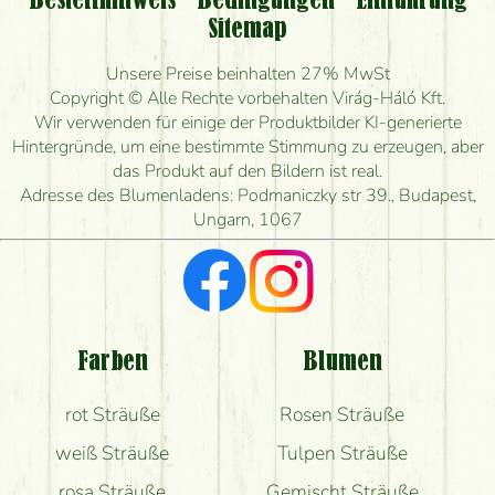
Bestellhinweis
Bedingungen
Einführung
Sitemap
Ist eine Bestellung für ländliche Gebiete möglich?
Unsere Preise beinhalten 27% MwSt
Wie lange kann ich heute Blumen mit Lieferung
Copyright © Alle Rechte vorbehalten Virág-Háló Kft.
bestellen?
Wir verwenden für einige der Produktbilder KI-generierte
Hintergründe, um eine bestimmte Stimmung zu erzeugen, aber
Wie schnell können Sie den Blumenstrauß
das Produkt auf den Bildern ist real.
herstellen und wann können Sie ihn frühestens
Adresse des Blumenladens: Podmaniczky str 39., Budapest,
liefern?
Ungarn, 1067
Ich suche rote Rosen, hast du welche?
Welche Rückmeldungen bekomme ich zum
Blumenversand?
Farben
Blumen
Bekomme ich wirklich, was auf dem Bild zu sehen
rot Sträuße
Rosen Sträuße
ist?
weiß Sträuße
Tulpen Sträuße
rosa Sträuße
Gemischt Sträuße