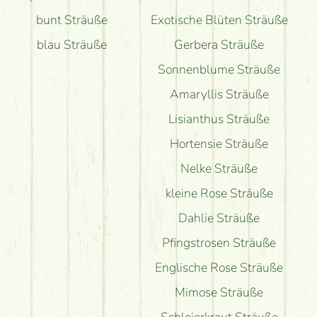
bunt Sträuße
Exotische Blüten Sträuße
blau Sträuße
Gerbera Sträuße
Sonnenblume Sträuße
Amaryllis Sträuße
Lisianthus Sträuße
Hortensie Sträuße
Nelke Sträuße
kleine Rose Sträuße
Dahlie Sträuße
Pfingstrosen Sträuße
Englische Rose Sträuße
Mimose Sträuße
Schleierkraut Sträuße