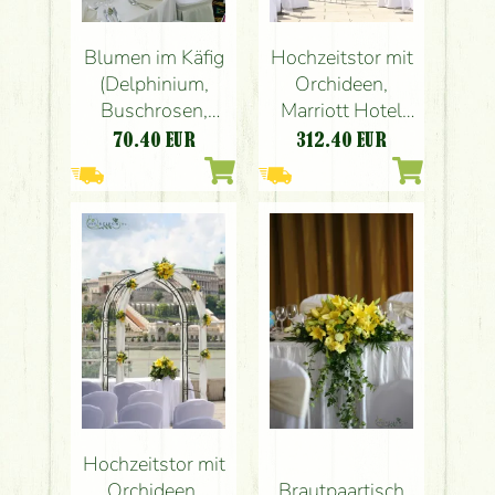
Blumen im Käfig
Hochzeitstor mit
(Delphinium,
Orchideen,
Buschrosen,
Marriott Hotel
Alstroemeria,
Budapest (gelbe
70.40
EUR
312.40
EUR
Bernstein)
Lilien, Orchideen)
Marriott Hotel
Budapest
Hochzeitstor mit
Orchideen,
Brautpaartisch