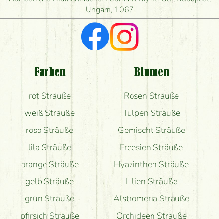
liefern?
Ungarn, 1067
Ich suche rote Rosen, hast du welche?
Welche Rückmeldungen bekomme ich zum
Blumenversand?
Farben
Blumen
Bekomme ich wirklich, was auf dem Bild zu sehen
rot Sträuße
Rosen Sträuße
ist?
weiß Sträuße
Tulpen Sträuße
rosa Sträuße
Gemischt Sträuße
lila Sträuße
Freesien Sträuße
orange Sträuße
Hyazinthen Sträuße
gelb Sträuße
Lilien Sträuße
grün Sträuße
Alstromeria Sträuße
pfirsich Sträuße
Orchideen Sträuße