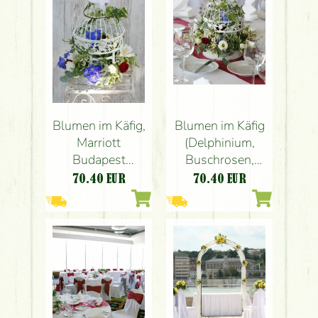
Blumen im Käfig
Blumen im Käfig,
(Delphinium,
Marriott
Buschrosen,
Budapest
Alstroemeria,
(Delphinium,
70.40
EUR
70.40
EUR
Bernstein)
Buschrosen,
Alstroemeria,
Bernstein)