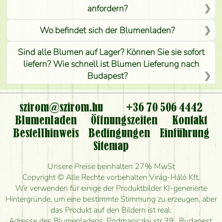
anfordern?
Wo befindet sich der Blumenladen?
Sind alle Blumen auf Lager? Können Sie sie sofort
liefern? Wie schnell ist Blumen Lieferung nach
Budapest?
Ist der Blumenladen non stop geöffnet?
szirom@szirom.hu
+36 70 506 4442
Kann ich den bestellten Blumenstrauß persönlich
Blumenladen
Öffnungszeiten
Kontakt
nehmen oder nur per Blumenversand?
Bestellhinweis
Bedingungen
Einführung
Sitemap
Ist eine Bestellung für ländliche Gebiete möglich?
Unsere Preise beinhalten 27% MwSt
Wie lange kann ich heute Blumen mit Lieferung
Copyright © Alle Rechte vorbehalten Virág-Háló Kft.
bestellen?
Wir verwenden für einige der Produktbilder KI-generierte
Hintergründe, um eine bestimmte Stimmung zu erzeugen, aber
Wie schnell können Sie den Blumenstrauß
das Produkt auf den Bildern ist real.
herstellen und wann können Sie ihn frühestens
Adresse des Blumenladens: Podmaniczky str 39., Budapest,