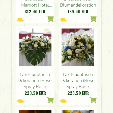
Marriott Hotel
Blumendekoration
Budapest (gelbe
312.40
EUR
135.40
EUR
Lilien, Orchideen)
Der Haupttisch
Der Haupttisch
Dekoration (Rose,
Dekoration (Rose,
Spray Rose,
Spray Rose,
Delphinium,
Delphinium,
223.50
EUR
223.50
EUR
Alstroemeria,
Alstroemeria,
weiß, blau, rot)
weiß, blau, rot)
Marriott Hotel,
Marriott Hotel,