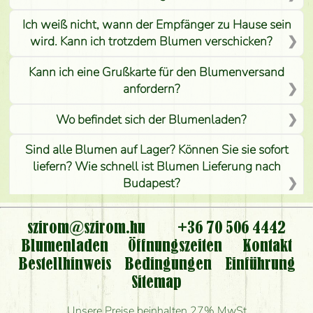
Ich weiß nicht, wann der Empfänger zu Hause sein
wird. Kann ich trotzdem Blumen verschicken?
Kann ich eine Grußkarte für den Blumenversand
anfordern?
Wo befindet sich der Blumenladen?
Sind alle Blumen auf Lager? Können Sie sie sofort
liefern? Wie schnell ist Blumen Lieferung nach
Budapest?
Ist der Blumenladen non stop geöffnet?
szirom@szirom.hu
+36 70 506 4442
Kann ich den bestellten Blumenstrauß persönlich
Blumenladen
Öffnungszeiten
Kontakt
nehmen oder nur per Blumenversand?
Bestellhinweis
Bedingungen
Einführung
Sitemap
Ist eine Bestellung für ländliche Gebiete möglich?
Unsere Preise beinhalten 27% MwSt