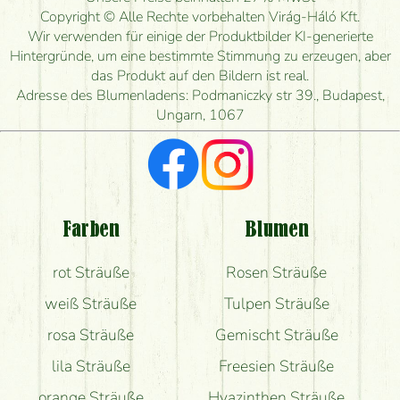
Wie lange kann ich heute Blumen mit Lieferung
Copyright © Alle Rechte vorbehalten Virág-Háló Kft.
bestellen?
Wir verwenden für einige der Produktbilder KI-generierte
Hintergründe, um eine bestimmte Stimmung zu erzeugen, aber
Wie schnell können Sie den Blumenstrauß
das Produkt auf den Bildern ist real.
herstellen und wann können Sie ihn frühestens
Adresse des Blumenladens: Podmaniczky str 39., Budapest,
liefern?
Ungarn, 1067
Ich suche rote Rosen, hast du welche?
Welche Rückmeldungen bekomme ich zum
Blumenversand?
Farben
Blumen
Bekomme ich wirklich, was auf dem Bild zu sehen
rot Sträuße
Rosen Sträuße
ist?
weiß Sträuße
Tulpen Sträuße
rosa Sträuße
Gemischt Sträuße
lila Sträuße
Freesien Sträuße
orange Sträuße
Hyazinthen Sträuße