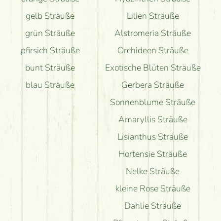
gelb Sträuße
Lilien Sträuße
grün Sträuße
Alstromeria Sträuße
pfirsich Sträuße
Orchideen Sträuße
bunt Sträuße
Exotische Blüten Sträuße
blau Sträuße
Gerbera Sträuße
Sonnenblume Sträuße
Amaryllis Sträuße
Lisianthus Sträuße
Hortensie Sträuße
Nelke Sträuße
kleine Rose Sträuße
Dahlie Sträuße