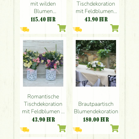
mit wilden
Tischdekoration
Blumen
mit Feldblumen ,
(Sprayrose,
Pavillon de Paris
115.40
EUR
43.90
EUR
Lisianthus,
Budapest
Eryngium, Kamille)
(Lisianthus,
Pavillon de Paris,
Sprayrosen,
Budapest
Eryngium,
Veronica, Kamille,
Rosa, Creme)
Romantische
Tischdekoration
Brautpaartisch
mit Feldblumen 1
Blumendekoration
st (Lisianthus,
43.90
EUR
180.00
EUR
Sprayrosen,
Eryngium,