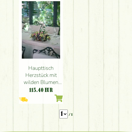
Veronica, Kamille,
Rosa, Creme)
Pavillon de Paris
Budapest
Haupttisch
Herzstück mit
wilden Blumen
(Sprayrose,
115.40
EUR
Lisianthus,
Kamille,
Eryngium)
/ 1
Pavillon de Paris,
Budapest