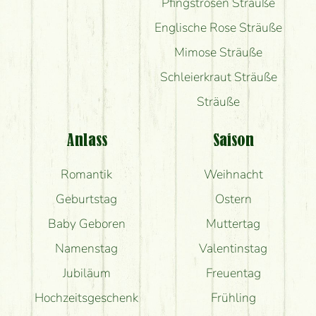
Pfingstrosen Sträuße
Englische Rose Sträuße
Mimose Sträuße
Schleierkraut Sträuße
Sträuße
Anlass
Saison
Romantik
Weihnacht
Geburtstag
Ostern
Baby Geboren
Muttertag
Namenstag
Valentinstag
Jubiläum
Freuentag
Hochzeitsgeschenk
Frühling