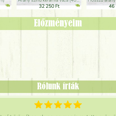
adlóváza (50x29cm)
fekete design váza (15x20cm)
0 Ft
11 250 Ft
Előzményeim
Rólunk írták