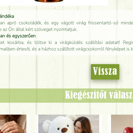
jándéka
an apró csokoládék, és egy vágott virág frissentartó-só minde
e az Ön által kért szöveget nyomtatjuk.
san és egyszerűen
t kosárba, és töltse ki a virágküldés szállítási adatait! Regisz
mailben értesíti, és a házhoz szállított virágcsokorról fényképet is 
Vissza
Kiegészítőt válas