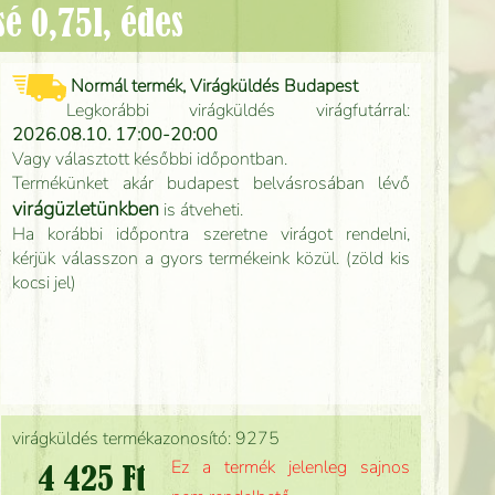
é 0,75l, édes
Normál termék, Virágküldés Budapest
Legkorábbi virágküldés virágfutárral:
2026.08.10. 17:00-20:00
Vagy választott későbbi időpontban.
Termékünket akár budapest belvásrosában lévő
virágüzletünkben
is átveheti.
Ha korábbi időpontra szeretne virágot rendelni,
kérjük válasszon a gyors termékeink közül. (zöld kis
kocsi jel)
virágküldés termékazonosító: 9275
Ez a termék jelenleg sajnos
4 425 Ft