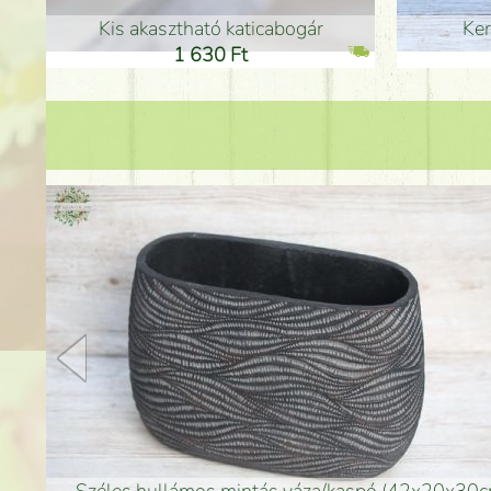
Kerámia béka 12cm
Kerám
11 600 Ft
1