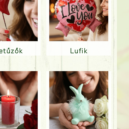
Betűzők
Lufik