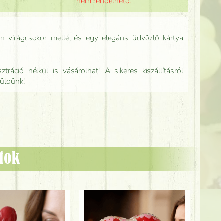
nem rendelhető.
n virágcsokor mellé, és egy elegáns üdvözlő kártya
tráció nélkül is vásárolhat! A sikeres kiszállításról
küldünk!
ztok