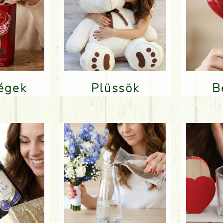
ségek
Plüssök