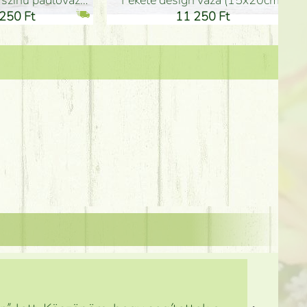
Kerámia váza 35*21cm
ballagó fiú fa betűző (10c
21 000 Ft
1 300 Ft