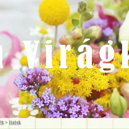
m Virág
ék
>
Italok