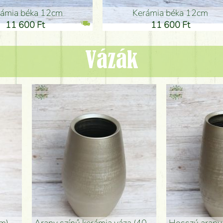
ia béka 12cm
Kerámia béka 12cm
1 600 Ft
11 600 Ft
Vázák