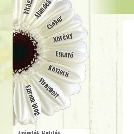
Ajándék
Csokor
Növény
Esküvő
Koszorú
Virágbolt
Szirom blog