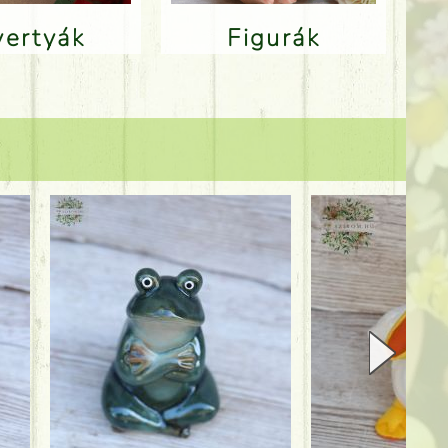
Gyertyák
Figurák