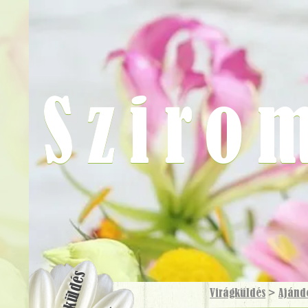
Sziro
Virágküldés
Virágküldés
>
Ajánd