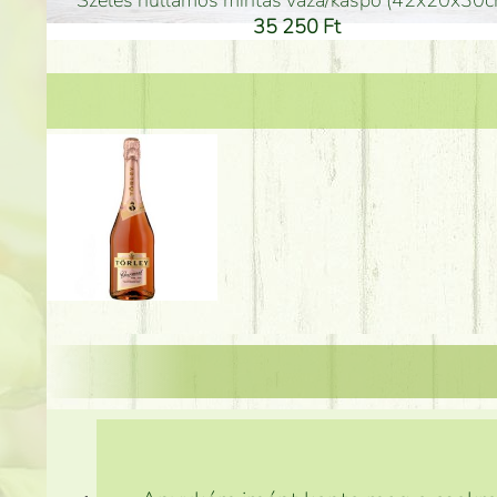
arany színű kerámia váza (40x26cm)
hosszú arany színű p
32 250 Ft
46 25