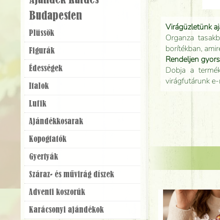
Ajándék Küldés
Budapesten
Virágüzletünk a
Plüssök
Organza tasakb
borítékban, amir
Figurák
Rendeljen gyor
Édességek
Dobja a terméke
virágfutárunk e-
Italok
Lufik
Ajándék­kosarak
Kopogtatók
Gyertyák
Száraz- és művirág díszek
Adventi koszorúk
Karácsonyi ajándékok