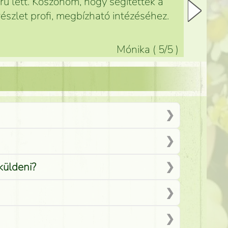
ű lett. Köszönöm, hogy segítettek a
észlet profi, megbízható intézéséhez.
Mónika
(
5
/5
)
küldeni?