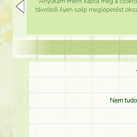
Anyukám imént kapta meg a csokrot,
távolból ilyen szép meglepetést okoz
Nem tudom