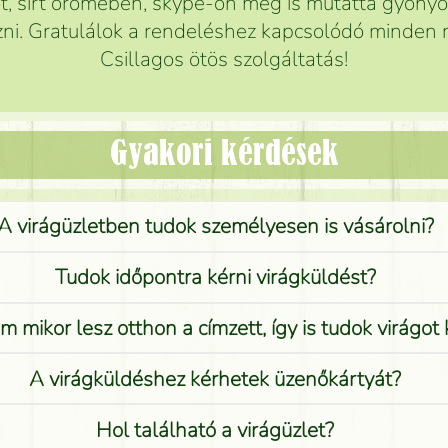
 sírt örömében, skype-on meg is mutatta gyönyör
ni. Gratulálok a rendeléshez kapcsolódó minden r
Csillagos ötös szolgáltatás!
Gyakori kérdések
A virágüzletben tudok személyesen is vásárolni?
Tudok időpontra kérni virágküldést?
 mikor lesz otthon a címzett, így is tudok virágot 
A virágküldéshez kérhetek üzenőkártyát?
Hol található a virágüzlet?