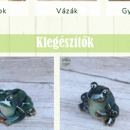
lok
Vázák
Kiegészítők