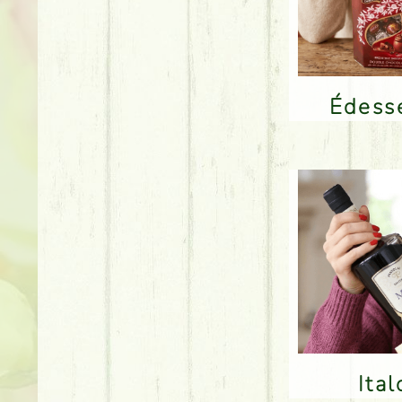
Édes
Ita