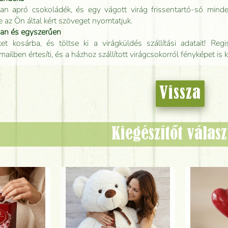
an apró csokoládék, és egy vágott virág frissentartó-só minde
e az Ön által kért szöveget nyomtatjuk.
san és egyszerűen
t kosárba, és töltse ki a virágküldés szállítási adatait! Regisz
mailben értesíti, és a házhoz szállított virágcsokorról fényképet is 
Vissza
Kiegészítőt válas