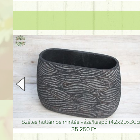
arany színű kerámia váza (40x26cm)
hosszú arany színű p
32 250 Ft
46 25