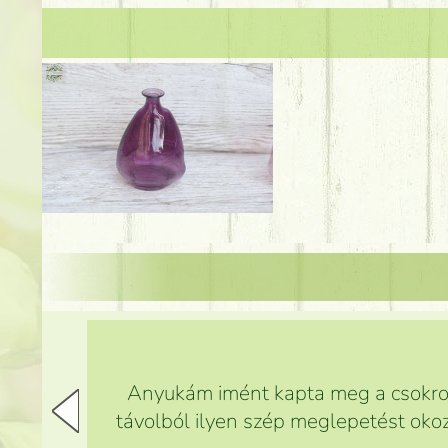
Anyukám imént kapta meg a csokrot,
távolból ilyen szép meglepetést okoz