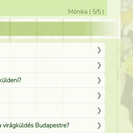
Mónika
(
5
/5
)
küldeni?
 a virágküldés Budapestre?