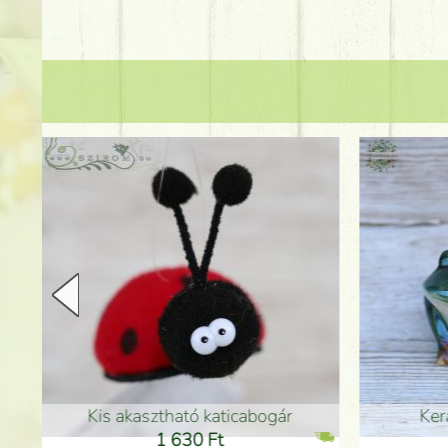
Kerámia béka 12cm
Kerám
11 600 Ft
1