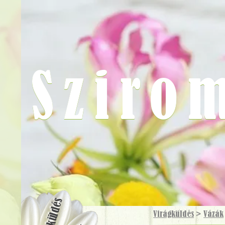
Sziro
Virágküldés
Virágküldés
>
Vázák