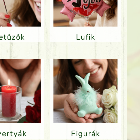
Betűzők
Lufik
Gyertyák
Figurák