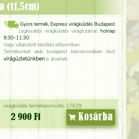
za (11,5cm)
Gyors termék, Express virágküldés Budapest
Legkorábbi virágküldés virágfutárral:
holnap
9:30-11:30
Vagy választott későbbi időpontban.
Termékünket akár budapest belvásrosában lévő
virágüzletünkben
is átveheti.
virágküldés termékazonosító: 17629
Kosárba
2 900 Ft