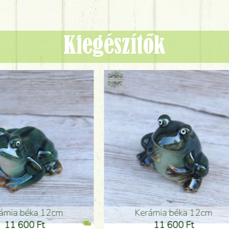
Kiegészítők
ia béka 12cm
Kerámia béka 12cm
1 600 Ft
11 600 Ft