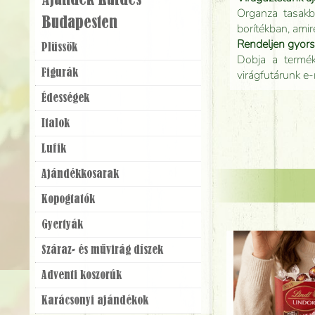
Ajándék Küldés
Organza tasakb
Budapesten
borítékban, amir
Rendeljen gyor
Plüssök
Dobja a terméke
Figurák
virágfutárunk e-
Édességek
Italok
Lufik
Ajándék­kosarak
Kopogtatók
Gyertyák
Száraz- és művirág díszek
Adventi koszorúk
Karácsonyi ajándékok