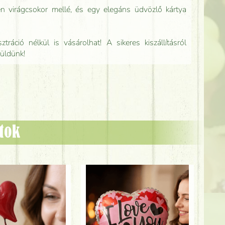
n virágcsokor mellé, és egy elegáns üdvözlő kártya
tráció nélkül is vásárolhat! A sikeres kiszállításról
küldünk!
ztok