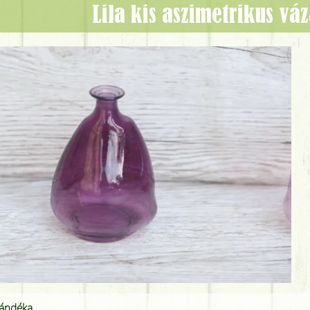
lila kis aszimetrikus vá
jándéka