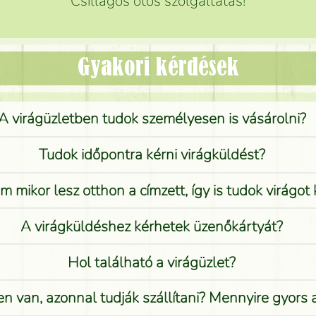
Csillagos ötös szolgáltatás!
Gyakori kérdések
A virágüzletben tudok személyesen is vásárolni?
Tudok időpontra kérni virágküldést?
 mikor lesz otthon a címzett, így is tudok virágot 
A virágküldéshez kérhetek üzenőkártyát?
Hol található a virágüzlet?
n van, azonnal tudják szállítani? Mennyire gyors