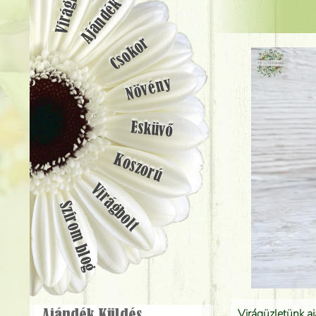
Ajándék
Csokor
Növény
Esküvő
Koszorú
Virágbolt
Szirom blog
Virágüzletünk a