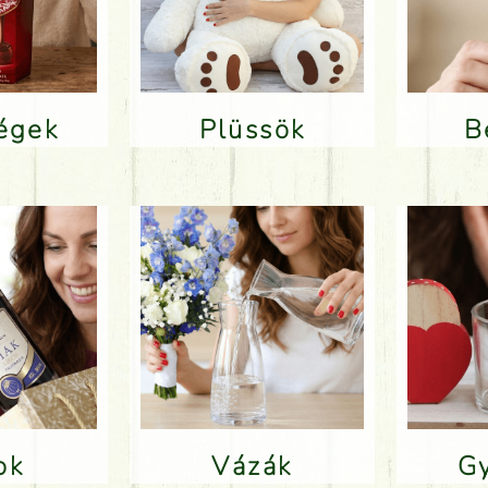
ségek
Plüssök
lok
Vázák