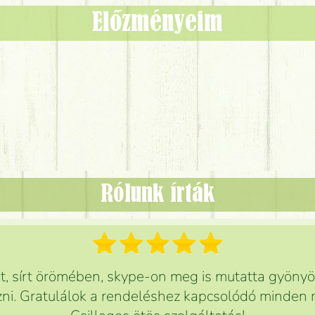
Előzményeim
Rólunk írták
 sírt örömében, skype-on meg is mutatta gyönyör
ni. Gratulálok a rendeléshez kapcsolódó minden r