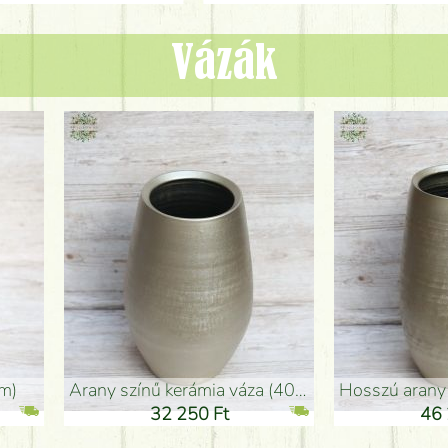
Vázák
adlóváza (50x29cm)
fekete design váza (15x20cm)
0 Ft
11 250 Ft