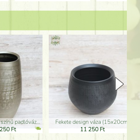
Kerámia váza 35*21cm
ballagó fiú fa betűző (10c
21 000 Ft
1 300 Ft