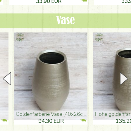
33.90 EUR
33.90 
Vase
goldenfarbene Vase (40x26cm)
hohe goldenfarbene Bodenvase
94.30 EUR
135.20 EUR