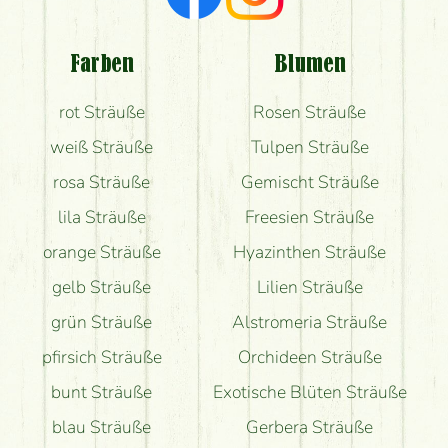
Welche Rückmeldungen bekomme ich zum
Blumenversand?
Farben
Blumen
Bekomme ich wirklich, was auf dem Bild zu sehen
rot Sträuße
Rosen Sträuße
ist?
weiß Sträuße
Tulpen Sträuße
rosa Sträuße
Gemischt Sträuße
lila Sträuße
Freesien Sträuße
orange Sträuße
Hyazinthen Sträuße
gelb Sträuße
Lilien Sträuße
grün Sträuße
Alstromeria Sträuße
pfirsich Sträuße
Orchideen Sträuße
bunt Sträuße
Exotische Blüten Sträuße
blau Sträuße
Gerbera Sträuße