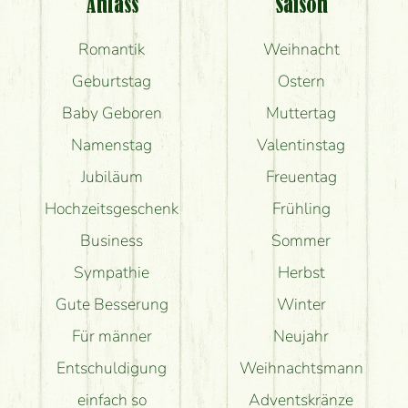
Anlass
Saison
Romantik
Weihnacht
Geburtstag
Ostern
Baby Geboren
Muttertag
Namenstag
Valentinstag
Jubiläum
Freuentag
Hochzeitsgeschenk
Frühling
Business
Sommer
Sympathie
Herbst
Gute Besserung
Winter
Für männer
Neujahr
Entschuldigung
Weihnachtsmann
einfach so
Adventskränze