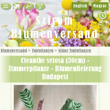
English
Magyar
0
Szirom
Blumenversand
Blumenversand
>
Topfpflanzen
>
Grüne Topf­pflanzen
Cteanthe setosa (30cm) -
Zimmerpflanze - Blumenlieferung
Budapest