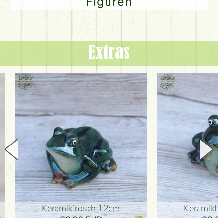
Figuren
Extras
Keramikfrosch 12cm
Keramikfro