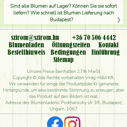
Sind alle Blumen auf Lager? Können Sie sie sofort
liefern? Wie schnell ist Blumen Lieferung nach
Budapest?
Ist der Blumenladen non stop geöffnet?
szirom@szirom.hu
+36 70 506 4442
Kann ich den bestellten Blumenstrauß persönlich
Blumenladen
Öffnungszeiten
Kontakt
nehmen oder nur per Blumenversand?
Bestellhinweis
Bedingungen
Einführung
Sitemap
Ist eine Bestellung für ländliche Gebiete möglich?
Unsere Preise beinhalten 27% MwSt
Wie lange kann ich heute Blumen mit Lieferung
Copyright © Alle Rechte vorbehalten Virág-Háló Kft.
bestellen?
Wir verwenden für einige der Produktbilder KI-generierte
Hintergründe, um eine bestimmte Stimmung zu erzeugen, aber
Wie schnell können Sie den Blumenstrauß
das Produkt auf den Bildern ist real.
herstellen und wann können Sie ihn frühestens
Adresse des Blumenladens: Podmaniczky str 39., Budapest,
liefern?
Ungarn, 1067
Ich suche rote Rosen, hast du welche?