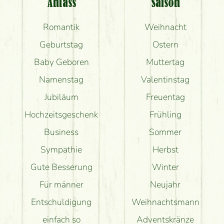
Anlass
Saison
Romantik
Weihnacht
Geburtstag
Ostern
Baby Geboren
Muttertag
Namenstag
Valentinstag
Jubiläum
Freuentag
Hochzeitsgeschenk
Frühling
Business
Sommer
Sympathie
Herbst
Gute Besserung
Winter
Für männer
Neujahr
Entschuldigung
Weihnachtsmann
einfach so
Adventskränze