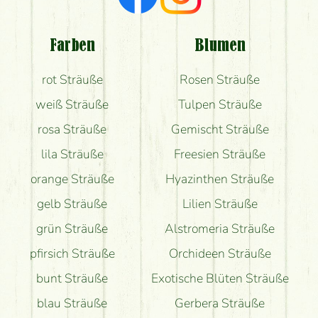
Welche Rückmeldungen bekomme ich zum
Blumenversand?
Farben
Blumen
Bekomme ich wirklich, was auf dem Bild zu sehen
rot Sträuße
Rosen Sträuße
ist?
weiß Sträuße
Tulpen Sträuße
rosa Sträuße
Gemischt Sträuße
lila Sträuße
Freesien Sträuße
orange Sträuße
Hyazinthen Sträuße
gelb Sträuße
Lilien Sträuße
grün Sträuße
Alstromeria Sträuße
pfirsich Sträuße
Orchideen Sträuße
bunt Sträuße
Exotische Blüten Sträuße
blau Sträuße
Gerbera Sträuße