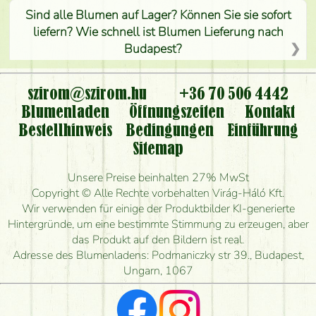
Sind alle Blumen auf Lager? Können Sie sie sofort
liefern? Wie schnell ist Blumen Lieferung nach
Budapest?
Ist der Blumenladen non stop geöffnet?
szirom@szirom.hu
+36 70 506 4442
Kann ich den bestellten Blumenstrauß persönlich
Blumenladen
Öffnungszeiten
Kontakt
nehmen oder nur per Blumenversand?
Bestellhinweis
Bedingungen
Einführung
Sitemap
Ist eine Bestellung für ländliche Gebiete möglich?
Unsere Preise beinhalten 27% MwSt
Wie lange kann ich heute Blumen mit Lieferung
Copyright © Alle Rechte vorbehalten Virág-Háló Kft.
bestellen?
Wir verwenden für einige der Produktbilder KI-generierte
Hintergründe, um eine bestimmte Stimmung zu erzeugen, aber
Wie schnell können Sie den Blumenstrauß
das Produkt auf den Bildern ist real.
herstellen und wann können Sie ihn frühestens
Adresse des Blumenladens: Podmaniczky str 39., Budapest,
liefern?
Ungarn, 1067
Ich suche rote Rosen, hast du welche?