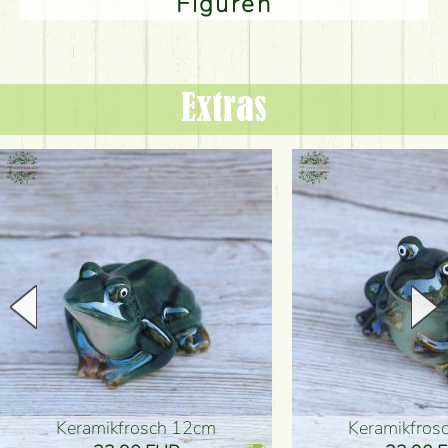
Figuren
Extras
Keramikfrosch 12cm
Keramikfro