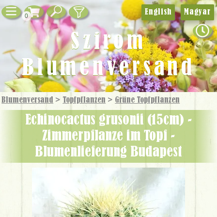
English
Magyar
0
Szirom
Blumenversand
Blumenversand
>
Topfpflanzen
>
Grüne Topf­pflanzen
Echinocactus grusonii (15cm) -
Zimmerpflanze im Topf -
Blumenlieferung Budapest