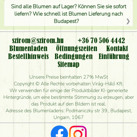
Sind alle Blumen auf Lager? Können Sie sie sofort
liefern? Wie schnell ist Blumen Lieferung nach
Budapest?
Ist der Blumenladen non stop geöffnet?
szirom@szirom.hu
+36 70 506 4442
Kann ich den bestellten Blumenstrauß persönlich
Blumenladen
Öffnungszeiten
Kontakt
nehmen oder nur per Blumenversand?
Bestellhinweis
Bedingungen
Einführung
Sitemap
Ist eine Bestellung für ländliche Gebiete möglich?
Unsere Preise beinhalten 27% MwSt
Wie lange kann ich heute Blumen mit Lieferung
Copyright © Alle Rechte vorbehalten Virág-Háló Kft.
bestellen?
Wir verwenden für einige der Produktbilder KI-generierte
Hintergründe, um eine bestimmte Stimmung zu erzeugen, aber
Wie schnell können Sie den Blumenstrauß
das Produkt auf den Bildern ist real.
herstellen und wann können Sie ihn frühestens
Adresse des Blumenladens: Podmaniczky str 39., Budapest,
liefern?
Ungarn, 1067
Ich suche rote Rosen, hast du welche?