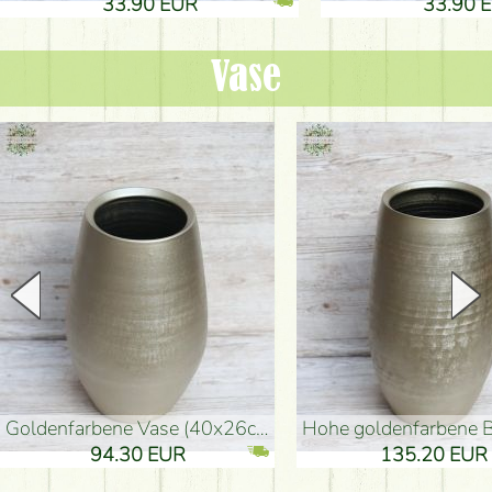
33.90 EUR
33.90 
Vase
goldenfarbene Vase (40x26cm)
hohe goldenfarbene Bodenvase
94.30 EUR
135.20 EUR