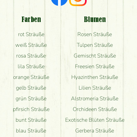
Welche Rückmeldungen bekomme ich zum
Blumenversand?
Farben
Blumen
Bekomme ich wirklich, was auf dem Bild zu sehen
rot Sträuße
Rosen Sträuße
ist?
weiß Sträuße
Tulpen Sträuße
rosa Sträuße
Gemischt Sträuße
lila Sträuße
Freesien Sträuße
orange Sträuße
Hyazinthen Sträuße
gelb Sträuße
Lilien Sträuße
grün Sträuße
Alstromeria Sträuße
pfirsich Sträuße
Orchideen Sträuße
bunt Sträuße
Exotische Blüten Sträuße
blau Sträuße
Gerbera Sträuße