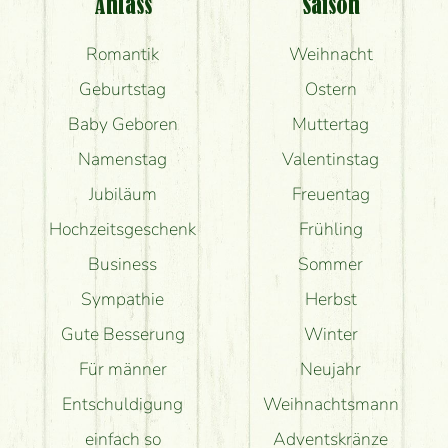
Anlass
Saison
Romantik
Weihnacht
Geburtstag
Ostern
Baby Geboren
Muttertag
Namenstag
Valentinstag
Jubiläum
Freuentag
Hochzeitsgeschenk
Frühling
Business
Sommer
Sympathie
Herbst
Gute Besserung
Winter
Für männer
Neujahr
Entschuldigung
Weihnachtsmann
einfach so
Adventskränze