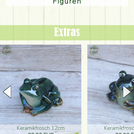
Figuren
Extras
Keramikfrosch 12cm
Keramikfro