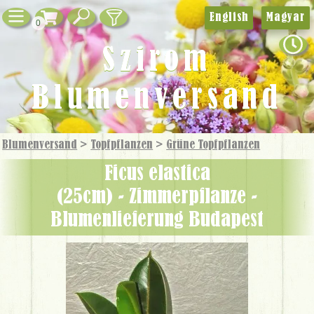
English
Magyar
0
Szirom
Blumenversand
Blumenversand
>
Topfpflanzen
>
Grüne Topf­pflanzen
Ficus elastica
(25cm) - Zimmerpflanze -
Blumenlieferung Budapest