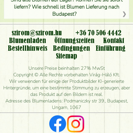
liefern? Wie schnell ist Blumen Lieferung nach
Budapest?
Ist der Blumenladen non stop geöffnet?
szirom@szirom.hu
+36 70 506 4442
Kann ich den bestellten Blumenstrauß persönlich
Blumenladen
Öffnungszeiten
Kontakt
nehmen oder nur per Blumenversand?
Bestellhinweis
Bedingungen
Einführung
Sitemap
Ist eine Bestellung für ländliche Gebiete möglich?
Unsere Preise beinhalten 27% MwSt
Wie lange kann ich heute Blumen mit Lieferung
Copyright © Alle Rechte vorbehalten Virág-Háló Kft.
bestellen?
Wir verwenden für einige der Produktbilder KI-generierte
Hintergründe, um eine bestimmte Stimmung zu erzeugen, aber
Wie schnell können Sie den Blumenstrauß
das Produkt auf den Bildern ist real.
herstellen und wann können Sie ihn frühestens
Adresse des Blumenladens: Podmaniczky str 39., Budapest,
liefern?
Ungarn, 1067
Ich suche rote Rosen, hast du welche?
Welche Rückmeldungen bekomme ich zum