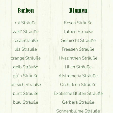
Blumenversand?
Farben
Blumen
Bekomme ich wirklich, was auf dem Bild zu sehen
rot Sträuße
Rosen Sträuße
ist?
weiß Sträuße
Tulpen Sträuße
rosa Sträuße
Gemischt Sträuße
lila Sträuße
Freesien Sträuße
orange Sträuße
Hyazinthen Sträuße
gelb Sträuße
Lilien Sträuße
grün Sträuße
Alstromeria Sträuße
pfirsich Sträuße
Orchideen Sträuße
bunt Sträuße
Exotische Blüten Sträuße
blau Sträuße
Gerbera Sträuße
Sonnenblume Sträuße