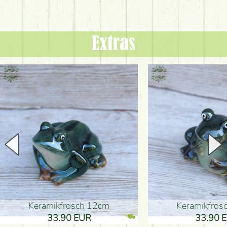
Extras
Keramikfrosch 12cm
Keramikfro
33.90 EUR
33.90 