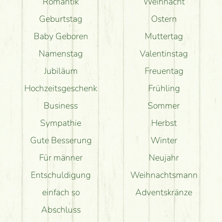
Romantik
Weihnacht
Geburtstag
Ostern
Baby Geboren
Muttertag
Namenstag
Valentinstag
Jubiläum
Freuentag
Hochzeitsgeschenk
Frühling
Business
Sommer
Sympathie
Herbst
Gute Besserung
Winter
Für männer
Neujahr
Entschuldigung
Weihnachtsmann
einfach so
Adventskränze
Abschluss