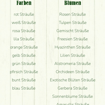
Farben
Blumen
Bekomme ich wirklich, was auf dem Bild zu sehen
rot Sträuße
Rosen Sträuße
ist?
weiß Sträuße
Tulpen Sträuße
rosa Sträuße
Gemischt Sträuße
lila Sträuße
Freesien Sträuße
orange Sträuße
Hyazinthen Sträuße
gelb Sträuße
Lilien Sträuße
grün Sträuße
Alstromeria Sträuße
pfirsich Sträuße
Orchideen Sträuße
bunt Sträuße
Exotische Blüten Sträuße
blau Sträuße
Gerbera Sträuße
Sonnenblume Sträuße
Amaryllis Sträuße