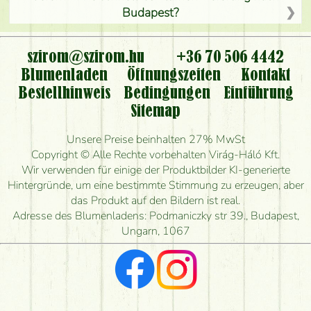
Budapest?
Ist der Blumenladen non stop geöffnet?
szirom@szirom.hu
+36 70 506 4442
Kann ich den bestellten Blumenstrauß persönlich
Blumenladen
Öffnungszeiten
Kontakt
nehmen oder nur per Blumenversand?
Bestellhinweis
Bedingungen
Einführung
Sitemap
Ist eine Bestellung für ländliche Gebiete möglich?
Unsere Preise beinhalten 27% MwSt
Wie lange kann ich heute Blumen mit Lieferung
Copyright © Alle Rechte vorbehalten Virág-Háló Kft.
bestellen?
Wir verwenden für einige der Produktbilder KI-generierte
Hintergründe, um eine bestimmte Stimmung zu erzeugen, aber
Wie schnell können Sie den Blumenstrauß
das Produkt auf den Bildern ist real.
herstellen und wann können Sie ihn frühestens
Adresse des Blumenladens: Podmaniczky str 39., Budapest,
liefern?
Ungarn, 1067
Ich suche rote Rosen, hast du welche?
Welche Rückmeldungen bekomme ich zum
Blumenversand?