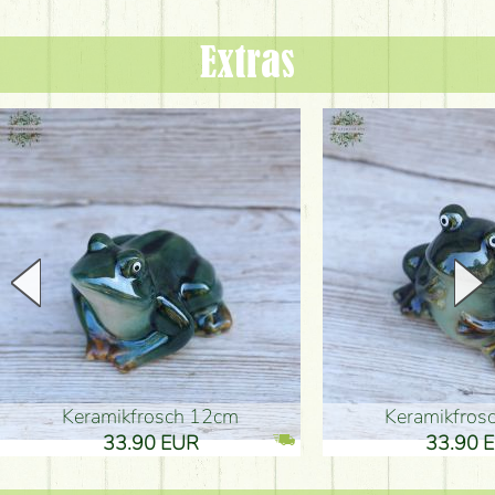
Extras
Keramikfrosch 12cm
Keramikfro
33.90 EUR
33.90 