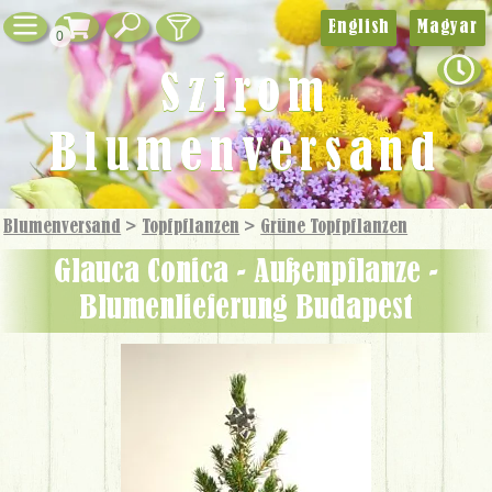
English
Magyar
0
Szirom
Blumenversand
Blumenversand
>
Topfpflanzen
>
Grüne Topf­pflanzen
Glauca Conica - Außenpflanze -
Blumenlieferung Budapest