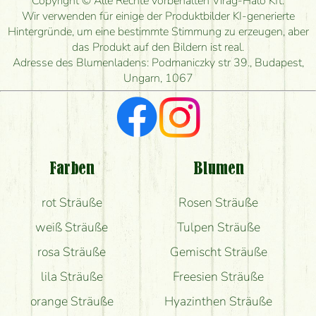
Copyright © Alle Rechte vorbehalten Virág-Háló Kft.
bestellen?
Wir verwenden für einige der Produktbilder KI-generierte
Hintergründe, um eine bestimmte Stimmung zu erzeugen, aber
Wie schnell können Sie den Blumenstrauß
das Produkt auf den Bildern ist real.
herstellen und wann können Sie ihn frühestens
Adresse des Blumenladens: Podmaniczky str 39., Budapest,
liefern?
Ungarn, 1067
Ich suche rote Rosen, hast du welche?
Welche Rückmeldungen bekomme ich zum
Blumenversand?
Farben
Blumen
Bekomme ich wirklich, was auf dem Bild zu sehen
rot Sträuße
Rosen Sträuße
ist?
weiß Sträuße
Tulpen Sträuße
rosa Sträuße
Gemischt Sträuße
lila Sträuße
Freesien Sträuße
orange Sträuße
Hyazinthen Sträuße