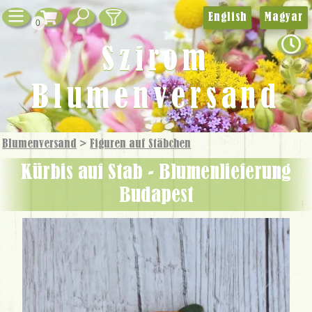
English
Magyar
0
Szirom
Blumenversand
Blumenversand
>
Figuren auf Stäbchen
Kürbis auf Stab - Blumenlieferung
Budapest