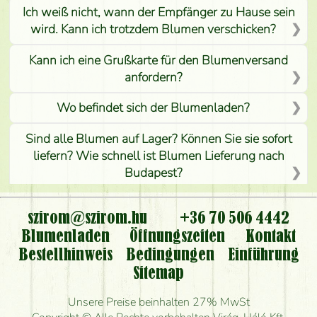
Ich weiß nicht, wann der Empfänger zu Hause sein
wird. Kann ich trotzdem Blumen verschicken?
Kann ich eine Grußkarte für den Blumenversand
anfordern?
Wo befindet sich der Blumenladen?
Sind alle Blumen auf Lager? Können Sie sie sofort
liefern? Wie schnell ist Blumen Lieferung nach
Budapest?
Ist der Blumenladen non stop geöffnet?
szirom@szirom.hu
+36 70 506 4442
Kann ich den bestellten Blumenstrauß persönlich
Blumenladen
Öffnungszeiten
Kontakt
nehmen oder nur per Blumenversand?
Bestellhinweis
Bedingungen
Einführung
Sitemap
Ist eine Bestellung für ländliche Gebiete möglich?
Unsere Preise beinhalten 27% MwSt
Wie lange kann ich heute Blumen mit Lieferung