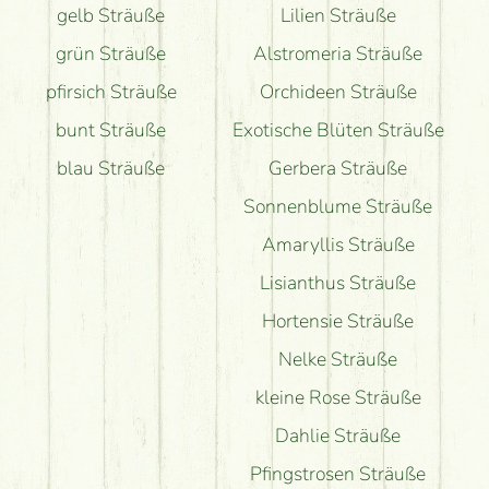
gelb Sträuße
Lilien Sträuße
grün Sträuße
Alstromeria Sträuße
pfirsich Sträuße
Orchideen Sträuße
bunt Sträuße
Exotische Blüten Sträuße
blau Sträuße
Gerbera Sträuße
Sonnenblume Sträuße
Amaryllis Sträuße
Lisianthus Sträuße
Hortensie Sträuße
Nelke Sträuße
kleine Rose Sträuße
Dahlie Sträuße
Pfingstrosen Sträuße