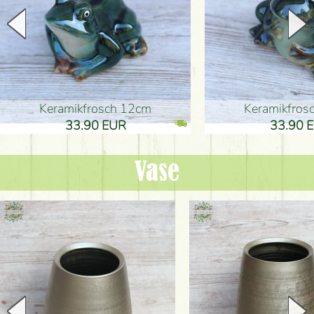
Keramikfrosch 12cm
Keramikfro
33.90 EUR
33.90 
Vase