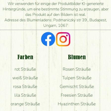
bestellen?
Wir verwenden für einige der Produktbilder KI-generierte
Hintergründe, um eine bestimmte Stimmung zu erzeugen, aber
Wie schnell können Sie den Blumenstrauß
das Produkt auf den Bildern ist real.
herstellen und wann können Sie ihn frühestens
Adresse des Blumenladens: Podmaniczky str 39., Budapest,
liefern?
Ungarn, 1067
Ich suche rote Rosen, hast du welche?
Welche Rückmeldungen bekomme ich zum
Blumenversand?
Farben
Blumen
Bekomme ich wirklich, was auf dem Bild zu sehen
rot Sträuße
Rosen Sträuße
ist?
weiß Sträuße
Tulpen Sträuße
rosa Sträuße
Gemischt Sträuße
lila Sträuße
Freesien Sträuße
orange Sträuße
Hyazinthen Sträuße