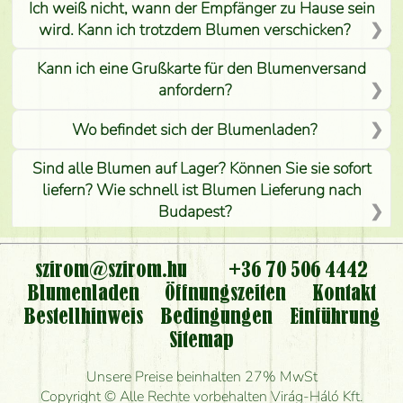
Ich weiß nicht, wann der Empfänger zu Hause sein
wird. Kann ich trotzdem Blumen verschicken?
Kann ich eine Grußkarte für den Blumenversand
anfordern?
Wo befindet sich der Blumenladen?
Sind alle Blumen auf Lager? Können Sie sie sofort
liefern? Wie schnell ist Blumen Lieferung nach
Budapest?
Ist der Blumenladen non stop geöffnet?
szirom@szirom.hu
+36 70 506 4442
Kann ich den bestellten Blumenstrauß persönlich
Blumenladen
Öffnungszeiten
Kontakt
nehmen oder nur per Blumenversand?
Bestellhinweis
Bedingungen
Einführung
Sitemap
Ist eine Bestellung für ländliche Gebiete möglich?
Unsere Preise beinhalten 27% MwSt
Wie lange kann ich heute Blumen mit Lieferung
Copyright © Alle Rechte vorbehalten Virág-Háló Kft.