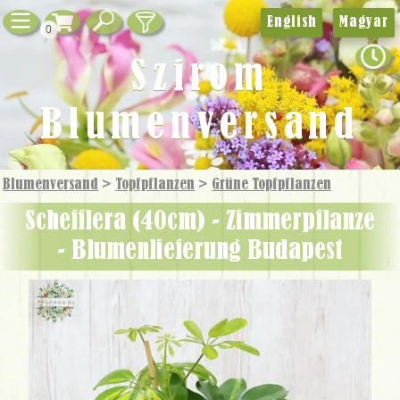
English
Magyar
0
Szirom
Blumenversand
Blumenversand
>
Topfpflanzen
>
Grüne Topf­pflanzen
Schefflera (40cm) - Zimmerpflanze
- Blumenlieferung Budapest