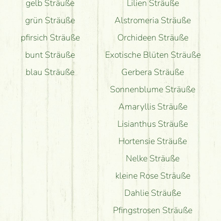
gelb Sträuße
Lilien Sträuße
grün Sträuße
Alstromeria Sträuße
pfirsich Sträuße
Orchideen Sträuße
bunt Sträuße
Exotische Blüten Sträuße
blau Sträuße
Gerbera Sträuße
Sonnenblume Sträuße
Amaryllis Sträuße
Lisianthus Sträuße
Hortensie Sträuße
Nelke Sträuße
kleine Rose Sträuße
Dahlie Sträuße
Pfingstrosen Sträuße