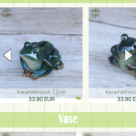
Keramikfrosch 12cm
Keramikfro
33.90 EUR
33.90 
Vase