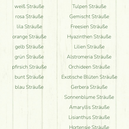
weiß Sträuße
Tulpen Sträuße
rosa Sträuße
Gemischt Sträuße
lila Sträuße
Freesien Sträuße
orange Sträuße
Hyazinthen Sträuße
gelb Sträuße
Lilien Sträuße
grün Sträuße
Alstromeria Sträuße
pfirsich Sträuße
Orchideen Sträuße
bunt Sträuße
Exotische Blüten Sträuße
blau Sträuße
Gerbera Sträuße
Sonnenblume Sträuße
Amaryllis Sträuße
Lisianthus Sträuße
Hortensie Sträuße