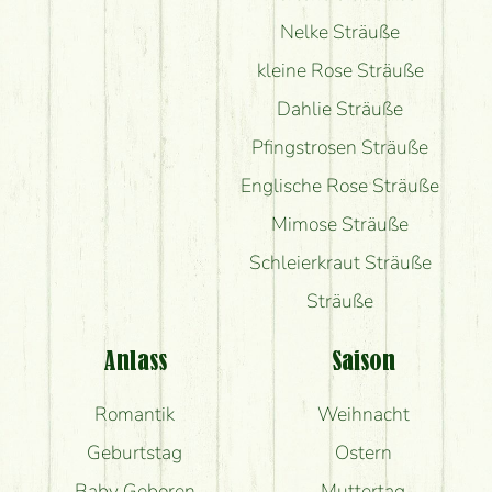
Nelke Sträuße
kleine Rose Sträuße
Dahlie Sträuße
Pfingstrosen Sträuße
Englische Rose Sträuße
Mimose Sträuße
Schleierkraut Sträuße
Sträuße
Anlass
Saison
Romantik
Weihnacht
Geburtstag
Ostern
Baby Geboren
Muttertag