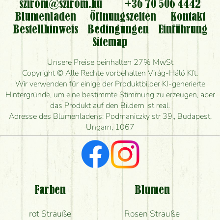
szirom@szirom.hu
+36 70 506 4442
Kann ich den bestellten Blumenstrauß persönlich
Blumenladen
Öffnungszeiten
Kontakt
nehmen oder nur per Blumenversand?
Bestellhinweis
Bedingungen
Einführung
Sitemap
Ist eine Bestellung für ländliche Gebiete möglich?
Unsere Preise beinhalten 27% MwSt
Wie lange kann ich heute Blumen mit Lieferung
Copyright © Alle Rechte vorbehalten Virág-Háló Kft.
bestellen?
Wir verwenden für einige der Produktbilder KI-generierte
Hintergründe, um eine bestimmte Stimmung zu erzeugen, aber
Wie schnell können Sie den Blumenstrauß
das Produkt auf den Bildern ist real.
herstellen und wann können Sie ihn frühestens
Adresse des Blumenladens: Podmaniczky str 39., Budapest,
liefern?
Ungarn, 1067
Ich suche rote Rosen, hast du welche?
Welche Rückmeldungen bekomme ich zum
Blumenversand?
Farben
Blumen
Bekomme ich wirklich, was auf dem Bild zu sehen
rot Sträuße
Rosen Sträuße
ist?