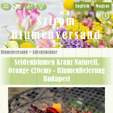
English
Magyar
0
Szirom
Blumenversand
Blumenversand
>
Adventskränze
Seidenblumen kranz Naturell,
Orange (20cm) - Blumenlieferung
Budapest