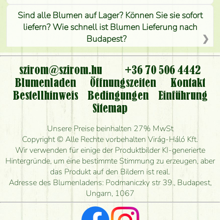
Sind alle Blumen auf Lager? Können Sie sie sofort
liefern? Wie schnell ist Blumen Lieferung nach
Budapest?
Ist der Blumenladen non stop geöffnet?
szirom@szirom.hu
+36 70 506 4442
Kann ich den bestellten Blumenstrauß persönlich
Blumenladen
Öffnungszeiten
Kontakt
nehmen oder nur per Blumenversand?
Bestellhinweis
Bedingungen
Einführung
Sitemap
Ist eine Bestellung für ländliche Gebiete möglich?
Unsere Preise beinhalten 27% MwSt
Wie lange kann ich heute Blumen mit Lieferung
Copyright © Alle Rechte vorbehalten Virág-Háló Kft.
bestellen?
Wir verwenden für einige der Produktbilder KI-generierte
Hintergründe, um eine bestimmte Stimmung zu erzeugen, aber
Wie schnell können Sie den Blumenstrauß
das Produkt auf den Bildern ist real.
herstellen und wann können Sie ihn frühestens
Adresse des Blumenladens: Podmaniczky str 39., Budapest,
liefern?
Ungarn, 1067
Ich suche rote Rosen, hast du welche?