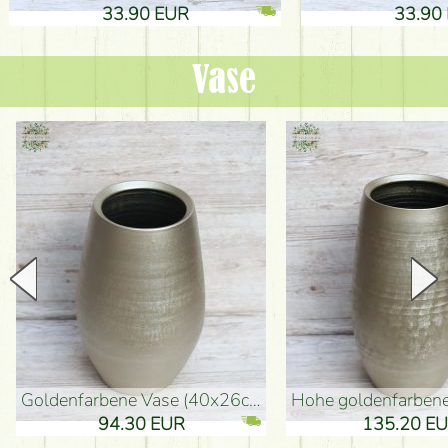
33.90 EUR
33.90 
Vase
goldenfarbene Vase (40x26cm)
hohe goldenfarbene Bodenvase
94.30 EUR
135.20 EUR