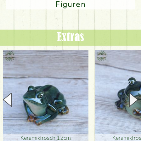
Figuren
Extras
Keramikfrosch 12cm
Keramikfro