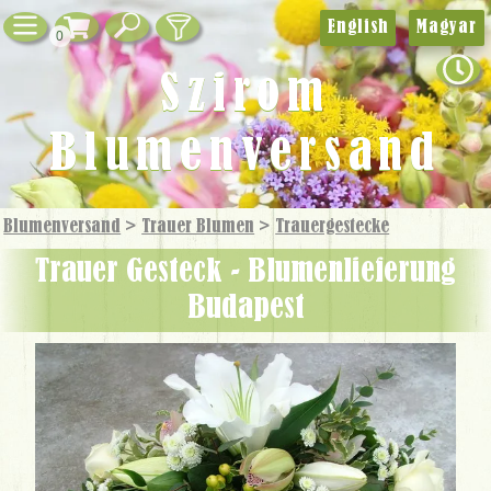
English
Magyar
0
Szirom
Blumenversand
Blumenversand
>
Trauer Blumen
>
Trauer­gestecke
Trauer Gesteck - Blumenlieferung
Budapest