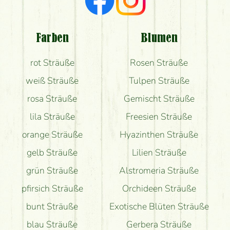
Welche Rückmeldungen bekomme ich zum
Blumenversand?
Farben
Blumen
Bekomme ich wirklich, was auf dem Bild zu sehen
rot Sträuße
Rosen Sträuße
ist?
weiß Sträuße
Tulpen Sträuße
rosa Sträuße
Gemischt Sträuße
lila Sträuße
Freesien Sträuße
orange Sträuße
Hyazinthen Sträuße
gelb Sträuße
Lilien Sträuße
grün Sträuße
Alstromeria Sträuße
pfirsich Sträuße
Orchideen Sträuße
bunt Sträuße
Exotische Blüten Sträuße
blau Sträuße
Gerbera Sträuße