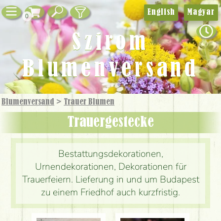
English
Magyar
0
Szirom
Blumenversand
Blumenversand
>
Trauer Blumen
Trauer­gestecke
Bestattungsdekorationen,
Urnendekorationen, Dekorationen für
Trauerfeiern. Lieferung in und um Budapest
zu einem Friedhof auch kurzfristig.