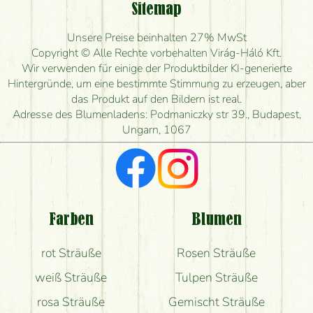
Sitemap
Ist eine Bestellung für ländliche Gebiete möglich?
Unsere Preise beinhalten 27% MwSt
Wie lange kann ich heute Blumen mit Lieferung
Copyright © Alle Rechte vorbehalten Virág-Háló Kft.
bestellen?
Wir verwenden für einige der Produktbilder KI-generierte
Hintergründe, um eine bestimmte Stimmung zu erzeugen, aber
Wie schnell können Sie den Blumenstrauß
das Produkt auf den Bildern ist real.
herstellen und wann können Sie ihn frühestens
Adresse des Blumenladens: Podmaniczky str 39., Budapest,
liefern?
Ungarn, 1067
Ich suche rote Rosen, hast du welche?
Welche Rückmeldungen bekomme ich zum
Blumenversand?
Farben
Blumen
Bekomme ich wirklich, was auf dem Bild zu sehen
rot Sträuße
Rosen Sträuße
ist?
weiß Sträuße
Tulpen Sträuße
rosa Sträuße
Gemischt Sträuße