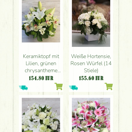
Keramiktopf mit
Weiße Hortensie,
Lilien, grünen
Rosen Würfel (14
chrysantheme
Stiele)
und Orchideen
154.80
EUR
155.60
EUR
(14 Stängel)