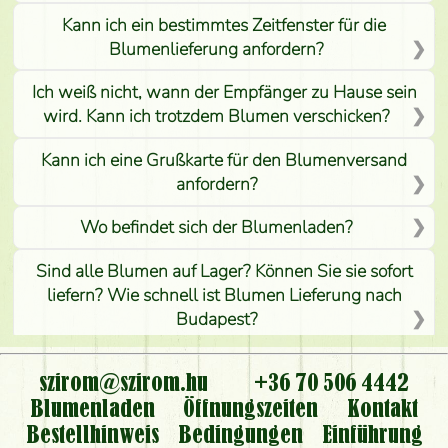
Kann ich ein bestimmtes Zeitfenster für die
Blumenlieferung anfordern?
Ich weiß nicht, wann der Empfänger zu Hause sein
wird. Kann ich trotzdem Blumen verschicken?
Kann ich eine Grußkarte für den Blumenversand
anfordern?
Wo befindet sich der Blumenladen?
Sind alle Blumen auf Lager? Können Sie sie sofort
liefern? Wie schnell ist Blumen Lieferung nach
Budapest?
Ist der Blumenladen non stop geöffnet?
szirom@szirom.hu
+36 70 506 4442
Kann ich den bestellten Blumenstrauß persönlich
Blumenladen
Öffnungszeiten
Kontakt
nehmen oder nur per Blumenversand?
Bestellhinweis
Bedingungen
Einführung