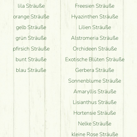
lila Sträuße
Freesien Sträuße
orange Sträuße
Hyazinthen Sträuße
gelb Sträuße
Lilien Sträuße
grün Sträuße
Alstromeria Sträuße
pfirsich Sträuße
Orchideen Sträuße
bunt Sträuße
Exotische Blüten Sträuße
blau Sträuße
Gerbera Sträuße
Sonnenblume Sträuße
Amaryllis Sträuße
Lisianthus Sträuße
Hortensie Sträuße
Nelke Sträuße
kleine Rose Sträuße