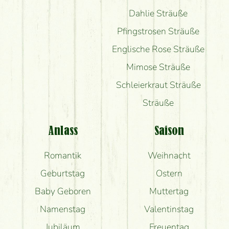
Dahlie Sträuße
Pfingstrosen Sträuße
Englische Rose Sträuße
Mimose Sträuße
Schleierkraut Sträuße
Sträuße
Anlass
Saison
Romantik
Weihnacht
Geburtstag
Ostern
Baby Geboren
Muttertag
Namenstag
Valentinstag
Jubiläum
Freuentag