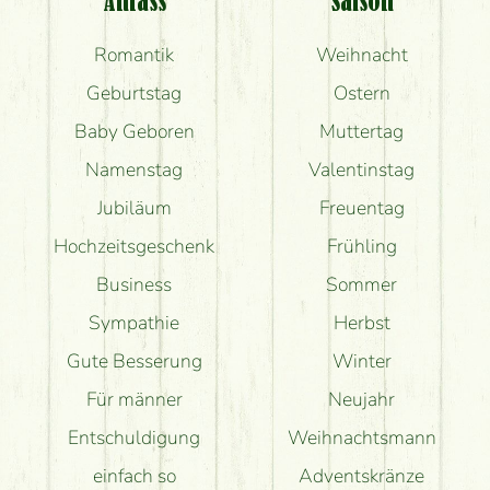
Anlass
Saison
Romantik
Weihnacht
Geburtstag
Ostern
Baby Geboren
Muttertag
Namenstag
Valentinstag
Jubiläum
Freuentag
Hochzeitsgeschenk
Frühling
Business
Sommer
Sympathie
Herbst
Gute Besserung
Winter
Für männer
Neujahr
Entschuldigung
Weihnachtsmann
einfach so
Adventskränze