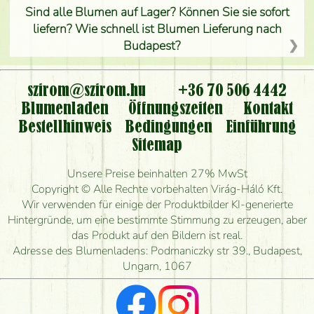
Sind alle Blumen auf Lager? Können Sie sie sofort
liefern? Wie schnell ist Blumen Lieferung nach
Budapest?
Ist der Blumenladen non stop geöffnet?
szirom@szirom.hu
+36 70 506 4442
Kann ich den bestellten Blumenstrauß persönlich
Blumenladen
Öffnungszeiten
Kontakt
nehmen oder nur per Blumenversand?
Bestellhinweis
Bedingungen
Einführung
Sitemap
Ist eine Bestellung für ländliche Gebiete möglich?
Unsere Preise beinhalten 27% MwSt
Wie lange kann ich heute Blumen mit Lieferung
Copyright © Alle Rechte vorbehalten Virág-Háló Kft.
bestellen?
Wir verwenden für einige der Produktbilder KI-generierte
Hintergründe, um eine bestimmte Stimmung zu erzeugen, aber
Wie schnell können Sie den Blumenstrauß
das Produkt auf den Bildern ist real.
herstellen und wann können Sie ihn frühestens
Adresse des Blumenladens: Podmaniczky str 39., Budapest,
liefern?
Ungarn, 1067
Ich suche rote Rosen, hast du welche?