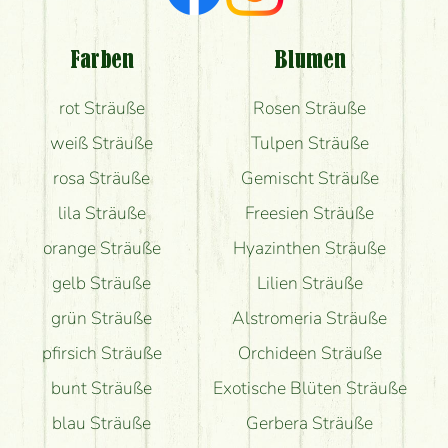
Welche Rückmeldungen bekomme ich zum
Blumenversand?
Farben
Blumen
Bekomme ich wirklich, was auf dem Bild zu sehen
rot Sträuße
Rosen Sträuße
ist?
weiß Sträuße
Tulpen Sträuße
rosa Sträuße
Gemischt Sträuße
lila Sträuße
Freesien Sträuße
orange Sträuße
Hyazinthen Sträuße
gelb Sträuße
Lilien Sträuße
grün Sträuße
Alstromeria Sträuße
pfirsich Sträuße
Orchideen Sträuße
bunt Sträuße
Exotische Blüten Sträuße
blau Sträuße
Gerbera Sträuße