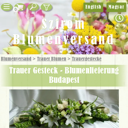
English
Magyar
0
Szirom
Blumenversand
Blumenversand
>
Trauer Blumen
>
Trauer­gestecke
Trauer Gesteck - Blumenlieferung
Budapest