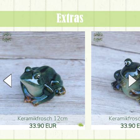
Extras
Keramikfrosch 12cm
Keramikfro
33.90 EUR
33.90 