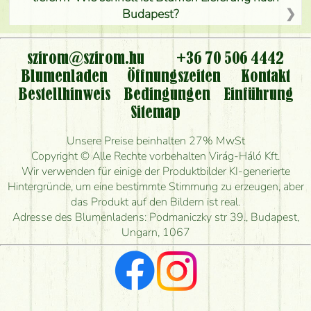
Budapest?
Ist der Blumenladen non stop geöffnet?
szirom@szirom.hu
+36 70 506 4442
Kann ich den bestellten Blumenstrauß persönlich
Blumenladen
Öffnungszeiten
Kontakt
nehmen oder nur per Blumenversand?
Bestellhinweis
Bedingungen
Einführung
Sitemap
Ist eine Bestellung für ländliche Gebiete möglich?
Unsere Preise beinhalten 27% MwSt
Wie lange kann ich heute Blumen mit Lieferung
Copyright © Alle Rechte vorbehalten Virág-Háló Kft.
bestellen?
Wir verwenden für einige der Produktbilder KI-generierte
Hintergründe, um eine bestimmte Stimmung zu erzeugen, aber
Wie schnell können Sie den Blumenstrauß
das Produkt auf den Bildern ist real.
herstellen und wann können Sie ihn frühestens
Adresse des Blumenladens: Podmaniczky str 39., Budapest,
liefern?
Ungarn, 1067
Ich suche rote Rosen, hast du welche?
Welche Rückmeldungen bekomme ich zum
Blumenversand?