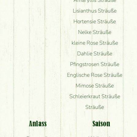
Amaryllis Sträuße
Lisianthus Sträuße
Hortensie Sträuße
Nelke Sträuße
kleine Rose Sträuße
Dahlie Sträuße
Pfingstrosen Sträuße
Englische Rose Sträuße
Mimose Sträuße
Schleierkraut Sträuße
Sträuße
Anlass
Saison