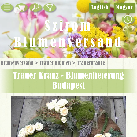
English
Magyar
0
Szirom
Blumenversand
Blumenversand
>
Trauer Blumen
>
Trauer­kränze
Trauer Kranz - Blumenlieferung
Budapest