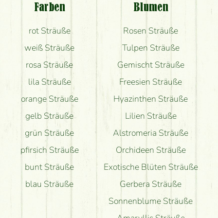
Farben
Blumen
Bekomme ich wirklich, was auf dem Bild zu sehen
rot Sträuße
Rosen Sträuße
ist?
weiß Sträuße
Tulpen Sträuße
rosa Sträuße
Gemischt Sträuße
lila Sträuße
Freesien Sträuße
orange Sträuße
Hyazinthen Sträuße
gelb Sträuße
Lilien Sträuße
grün Sträuße
Alstromeria Sträuße
pfirsich Sträuße
Orchideen Sträuße
bunt Sträuße
Exotische Blüten Sträuße
blau Sträuße
Gerbera Sträuße
Sonnenblume Sträuße