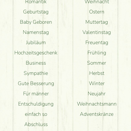
Romantik
Weihnacht
Geburtstag
Ostern
Baby Geboren
Muttertag
Namenstag
Valentinstag
Jubiläum
Freuentag
Hochzeitsgeschenk
Frühling
Business
Sommer
Sympathie
Herbst
Gute Besserung
Winter
Für männer
Neujahr
Entschuldigung
Weihnachtsmann
einfach so
Adventskränze
Abschluss