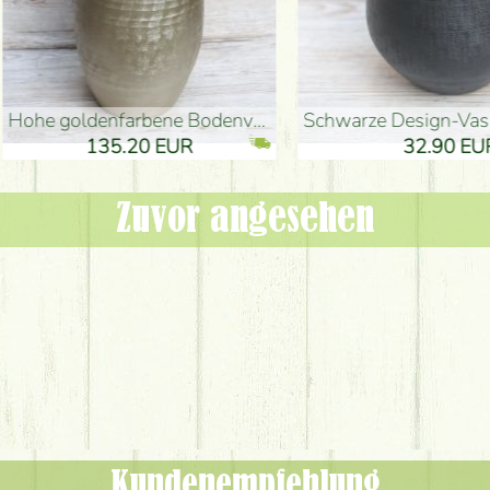
denvase (50x29cm)
schwarze Design-Vase (15x20cm)
 EUR
32.90 EUR
Zuvor angesehen
Kundenempfehlung