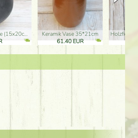
Keramik Vase 35*21cm
Holzfigur für Schulabgänger (10
61.40 EUR
3.80 EUR