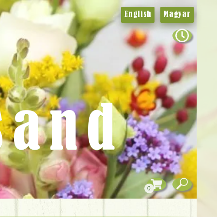
English
Magyar
sand
0