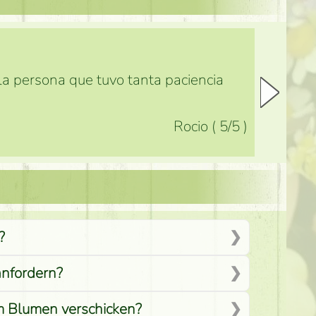
 la persona que tuvo tanta paciencia
Rocio
(
5
/5
)
?
anfordern?
em Blumen verschicken?