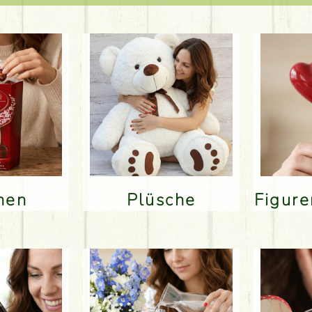
inen
Plüsche
Figur