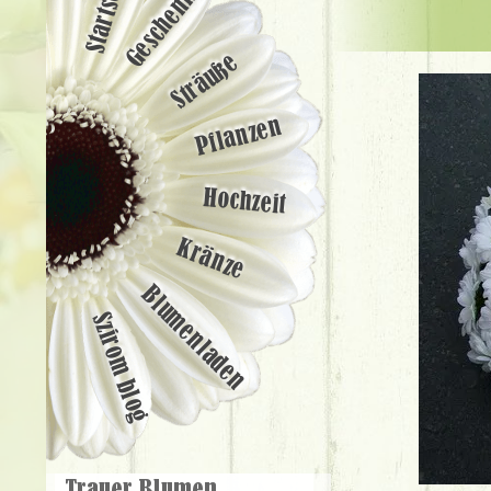
Startseite
Geschenke
Sträuße
Pflanzen
Hochzeit
Kränze
Blumenladen
Szirom blog