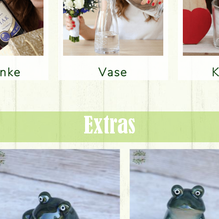
änke
Vase
Extras