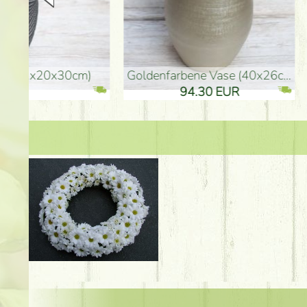
goldenfarbene Vase (40x26cm)
hohe goldenfarbene Bo
94.30 EUR
135.20