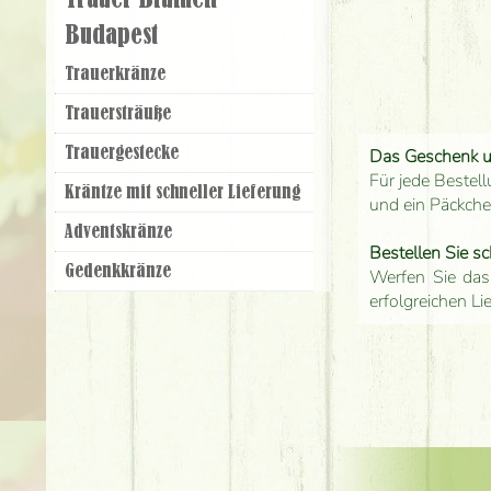
Trauer Blumen
Budapest
Trauer­kränze
Trauer­sträuße
Trauer­gestecke
Das Geschenk 
Für jede Bestell
Kräntze mit schneller Lieferung
und ein Päckch
Adventskränze
Bestellen Sie sc
Gedenkkränze
Werfen Sie das
erfolgreichen Li