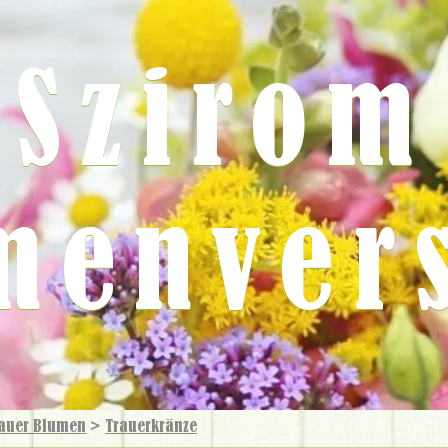
Szirom
menver
auer Blumen
>
Trauer­kränze