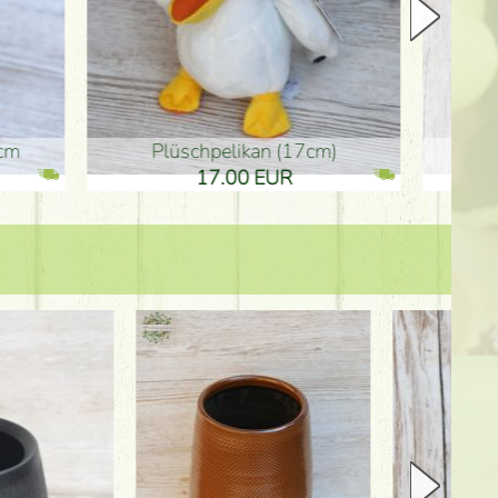
Plüschpelikan (17cm)
Mutterta
17.00 EUR
10.50