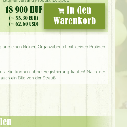
Blumenversand Produkt ID: 3565
18 900 HUF
in den
(~ 55.30 EUR)
Warenkorb
(~ 62.60 USD)
g und einen kleinen Organzabeutel mit kleinen Pralinen
us. Sie können ohne Registrierung kaufen! Nach der
 auch ein Bild von der Strauß!
len