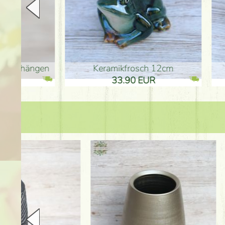
en
Keramikfrosch 12cm
Keram
33.90 EUR
33