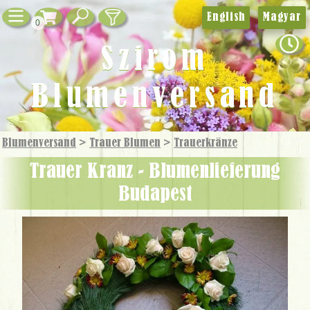
English
Magyar
0
Szirom
Blumenversand
Blumenversand
>
Trauer Blumen
>
Trauer­kränze
Trauer Kranz - Blumenlieferung
Budapest