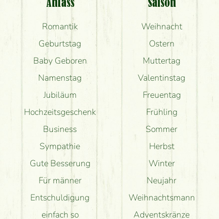
Anlass
Saison
Romantik
Weihnacht
Geburtstag
Ostern
Baby Geboren
Muttertag
Namenstag
Valentinstag
Jubiläum
Freuentag
Hochzeitsgeschenk
Frühling
Business
Sommer
Sympathie
Herbst
Gute Besserung
Winter
Für männer
Neujahr
Entschuldigung
Weihnachtsmann
einfach so
Adventskränze