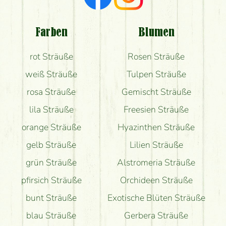
Welche Rückmeldungen bekomme ich zum
Blumenversand?
Farben
Blumen
Bekomme ich wirklich, was auf dem Bild zu sehen
rot Sträuße
Rosen Sträuße
ist?
weiß Sträuße
Tulpen Sträuße
rosa Sträuße
Gemischt Sträuße
lila Sträuße
Freesien Sträuße
orange Sträuße
Hyazinthen Sträuße
gelb Sträuße
Lilien Sträuße
grün Sträuße
Alstromeria Sträuße
pfirsich Sträuße
Orchideen Sträuße
bunt Sträuße
Exotische Blüten Sträuße
blau Sträuße
Gerbera Sträuße