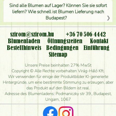
Sind alle Blumen auf Lager? Können Sie sie sofort
liefern? Wie schnell ist Blumen Lieferung nach
Budapest?
Ist der Blumenladen non stop geöffnet?
szirom@szirom.hu
+36 70 506 4442
Kann ich den bestellten Blumenstrauß persönlich
Blumenladen
Öffnungszeiten
Kontakt
nehmen oder nur per Blumenversand?
Bestellhinweis
Bedingungen
Einführung
Sitemap
Ist eine Bestellung für ländliche Gebiete möglich?
Unsere Preise beinhalten 27% MwSt
Wie lange kann ich heute Blumen mit Lieferung
Copyright © Alle Rechte vorbehalten Virág-Háló Kft.
bestellen?
Wir verwenden für einige der Produktbilder KI-generierte
Hintergründe, um eine bestimmte Stimmung zu erzeugen, aber
Wie schnell können Sie den Blumenstrauß
das Produkt auf den Bildern ist real.
herstellen und wann können Sie ihn frühestens
Adresse des Blumenladens: Podmaniczky str 39., Budapest,
liefern?
Ungarn, 1067
Ich suche rote Rosen, hast du welche?