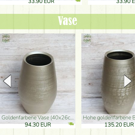
33.90 EUR
33.90 
Vase
goldenfarbene Vase (40x26cm)
hohe goldenfarbene Bodenvase
94.30 EUR
135.20 EUR