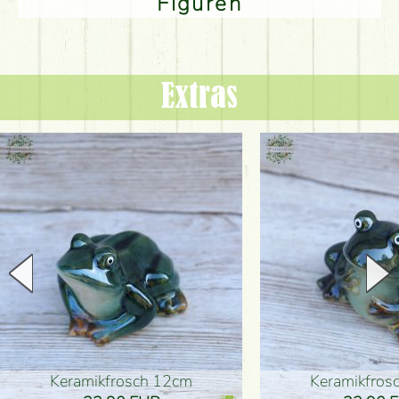
Figuren
Extras
Keramikfrosch 12cm
Keramikfro