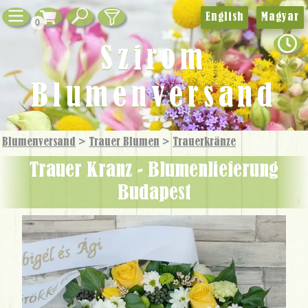
English
Magyar
0
Szirom
Blumenversand
Blumenversand
>
Trauer Blumen
>
Trauer­kränze
Trauer Kranz - Blumenlieferung
Budapest