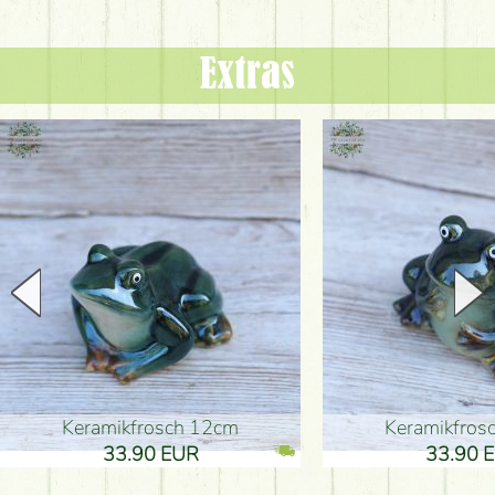
Extras
Keramikfrosch 12cm
Keramikfro
33.90 EUR
33.90 