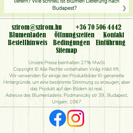
liefern? Wie schnell ist Blumen Lieferung nach
Budapest?
Ist der Blumenladen non stop geöffnet?
szirom@szirom.hu
+36 70 506 4442
Kann ich den bestellten Blumenstrauß persönlich
Blumenladen
Öffnungszeiten
Kontakt
nehmen oder nur per Blumenversand?
Bestellhinweis
Bedingungen
Einführung
Sitemap
Ist eine Bestellung für ländliche Gebiete möglich?
Unsere Preise beinhalten 27% MwSt
Wie lange kann ich heute Blumen mit Lieferung
Copyright © Alle Rechte vorbehalten Virág-Háló Kft.
bestellen?
Wir verwenden für einige der Produktbilder KI-generierte
Hintergründe, um eine bestimmte Stimmung zu erzeugen, aber
Wie schnell können Sie den Blumenstrauß
das Produkt auf den Bildern ist real.
herstellen und wann können Sie ihn frühestens
Adresse des Blumenladens: Podmaniczky str 39., Budapest,
liefern?
Ungarn, 1067
Ich suche rote Rosen, hast du welche?
Welche Rückmeldungen bekomme ich zum