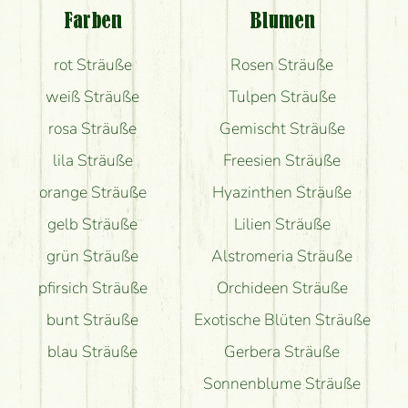
Blumenversand?
Farben
Blumen
Bekomme ich wirklich, was auf dem Bild zu sehen
rot Sträuße
Rosen Sträuße
ist?
weiß Sträuße
Tulpen Sträuße
rosa Sträuße
Gemischt Sträuße
lila Sträuße
Freesien Sträuße
orange Sträuße
Hyazinthen Sträuße
gelb Sträuße
Lilien Sträuße
grün Sträuße
Alstromeria Sträuße
pfirsich Sträuße
Orchideen Sträuße
bunt Sträuße
Exotische Blüten Sträuße
blau Sträuße
Gerbera Sträuße
Sonnenblume Sträuße