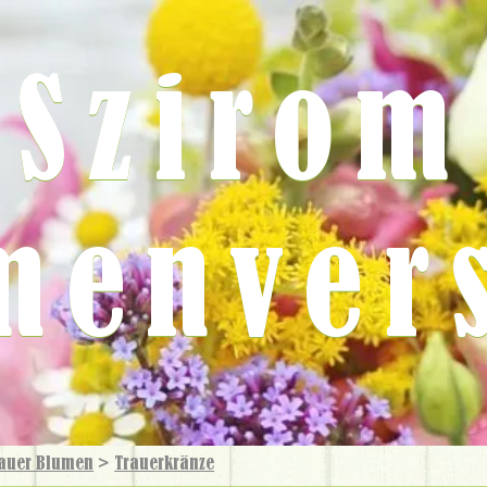
Szirom
menver
auer Blumen
>
Trauer­kränze