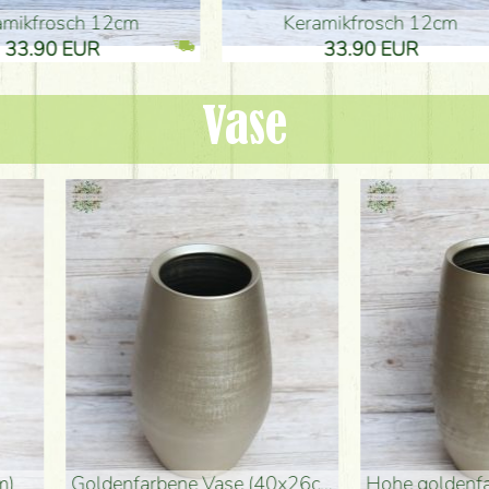
ikfrosch 12cm
Keramikfrosch 12cm
.90 EUR
33.90 EUR
Vase
denvase (50x29cm)
schwarze Design-Vase (15x20cm)