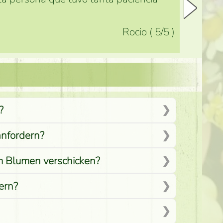
Rocio
(
5
/5
)
?
anfordern?
em Blumen verschicken?
ern?