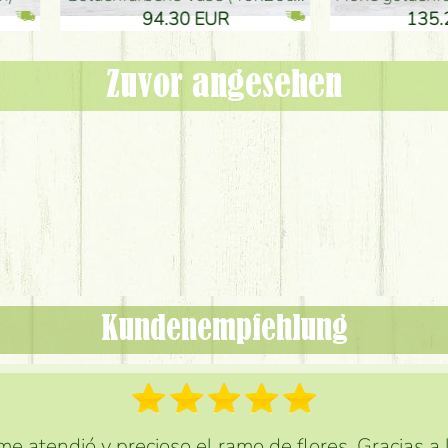
 EUR
32.90 EUR
Zuvor angesehen
Kundenempfehlung
e atendió y precioso el ramo de flores. Gracias a