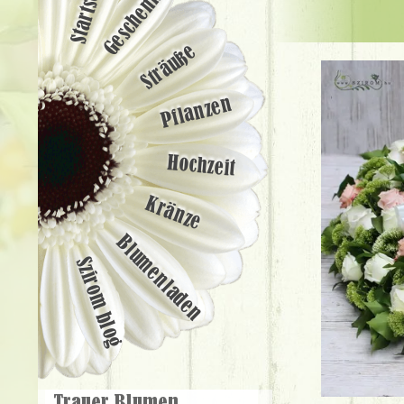
Startseite
Geschenke
Sträuße
Pflanzen
Hochzeit
Kränze
Blumenladen
Szirom blog