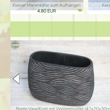
en
Keramikfrosch 12cm
Keram
33.90 EUR
33
goldenfarbene Vase (40x26cm)
hohe goldenfarbene Bo