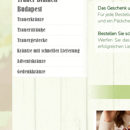
Trauer Blumen
Das Geschenk 
Budapest
Für jede Bestell
Trauer­kränze
und ein Päckch
Trauer­sträuße
Bestellen Sie sc
Werfen Sie das
Trauer­gestecke
erfolgreichen Li
Kräntze mit schneller Lieferung
Adventskränze
Gedenkkränze