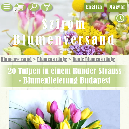
English
Magyar
0
Szirom
Blumenversand
Blumenversand
>
Blumensträuße
>
Bunte Blumensträuße
20 Tulpen in einem Runder Strauss
- Blumenlieferung Budapest