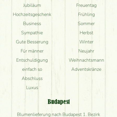
Jubiläum
Freuentag
Hochzeitsgeschenk
Frühling
Business
Sommer
Sympathie
Herbst
Gute Besserung
Winter
Für männer
Neujahr
Entschuldigung
Weihnachtsmann
einfach so
Adventskränze
Abschluss
Luxus
Budapest
Blumenlieferung nach Budapest 1. Bezirk