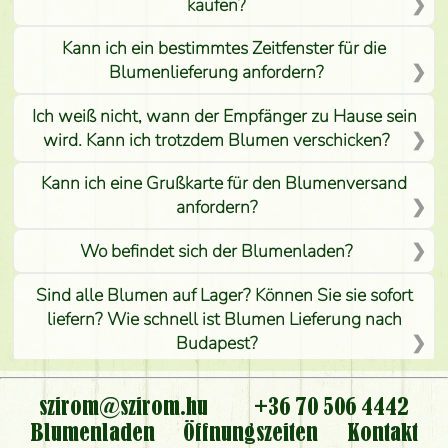
kaufen?
Kann ich ein bestimmtes Zeitfenster für die
Blumenlieferung anfordern?
Ich weiß nicht, wann der Empfänger zu Hause sein
wird. Kann ich trotzdem Blumen verschicken?
Kann ich eine Grußkarte für den Blumenversand
anfordern?
Wo befindet sich der Blumenladen?
Sind alle Blumen auf Lager? Können Sie sie sofort
liefern? Wie schnell ist Blumen Lieferung nach
Budapest?
Ist der Blumenladen non stop geöffnet?
szirom@szirom.hu
+36 70 506 4442
Kann ich den bestellten Blumenstrauß persönlich
Blumenladen
Öffnungszeiten
Kontakt