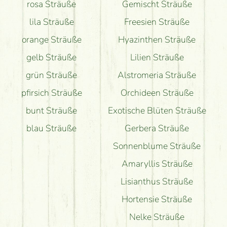
rosa Sträuße
Gemischt Sträuße
lila Sträuße
Freesien Sträuße
orange Sträuße
Hyazinthen Sträuße
gelb Sträuße
Lilien Sträuße
grün Sträuße
Alstromeria Sträuße
pfirsich Sträuße
Orchideen Sträuße
bunt Sträuße
Exotische Blüten Sträuße
blau Sträuße
Gerbera Sträuße
Sonnenblume Sträuße
Amaryllis Sträuße
Lisianthus Sträuße
Hortensie Sträuße
Nelke Sträuße