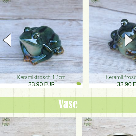
Keramikfrosch 12cm
Keramikfro
33.90 EUR
33.90 
Vase