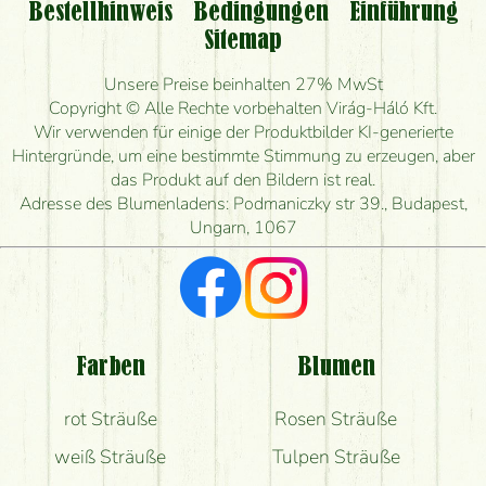
nehmen oder nur per Blumenversand?
Bestellhinweis
Bedingungen
Einführung
Sitemap
Ist eine Bestellung für ländliche Gebiete möglich?
Unsere Preise beinhalten 27% MwSt
Wie lange kann ich heute Blumen mit Lieferung
Copyright © Alle Rechte vorbehalten Virág-Háló Kft.
bestellen?
Wir verwenden für einige der Produktbilder KI-generierte
Hintergründe, um eine bestimmte Stimmung zu erzeugen, aber
Wie schnell können Sie den Blumenstrauß
das Produkt auf den Bildern ist real.
herstellen und wann können Sie ihn frühestens
Adresse des Blumenladens: Podmaniczky str 39., Budapest,
liefern?
Ungarn, 1067
Ich suche rote Rosen, hast du welche?
Welche Rückmeldungen bekomme ich zum
Blumenversand?
Farben
Blumen
Bekomme ich wirklich, was auf dem Bild zu sehen
rot Sträuße
Rosen Sträuße
ist?
weiß Sträuße
Tulpen Sträuße