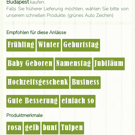
Budapest
kaufen.
Falls Sie früherer Lieferung möchten, wählen Sie bitte von
unserem schnellen Produkte. (grünes Auto Zeichen)
Empfohlen für diese Anlässe
Frühling
Winter
Geburtstag
Baby Geboren
Namenstag
Jubiläum
Hochzeitsgeschenk
Business
Gute Besserung
einfach so
Produktmerkmale
rosa
gelb
bunt
Tulpen