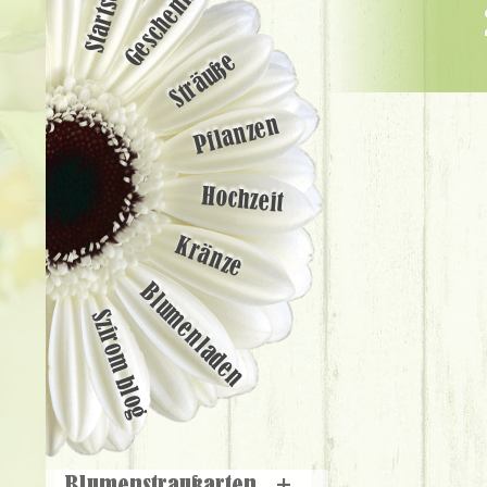
Startseite
Geschenke
24 Stiele vo
Sträuße
Pflanzen
Hochzeit
Kränze
Blumenladen
Szirom blog