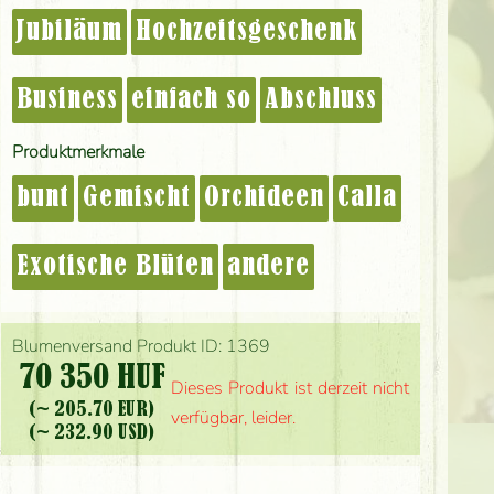
Jubiläum
Hochzeitsgeschenk
Business
einfach so
Abschluss
Produktmerkmale
bunt
Gemischt
Orchideen
Calla
Exotische Blüten
andere
Blumenversand Produkt ID: 1369
70 350 HUF
Dieses Produkt ist derzeit nicht
(~ 205.70 EUR)
verfügbar, leider.
(~ 232.90 USD)