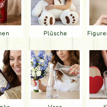
inen
Plüsche
Figur