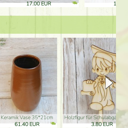
17.00 EUR
10.50
Keramik Vase 35*21cm
Holzfigur für Schulabgänger (10
61.40 EUR
3.80 EUR