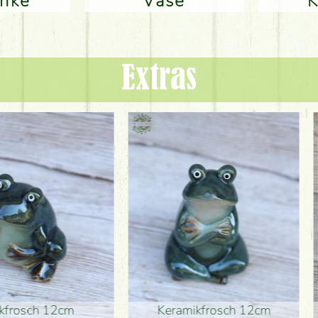
änke
Vase
Extras
ikfrosch 12cm
Keramikfrosch 12cm