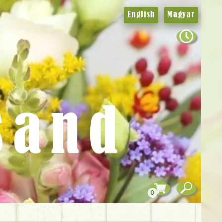
English
Magyar
sand
0