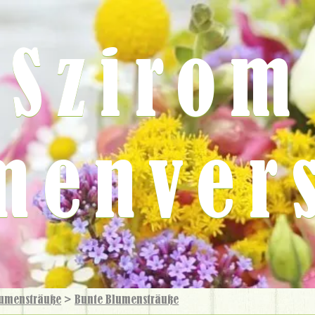
Szirom
menver
umensträuße
>
Bunte Blumensträuße