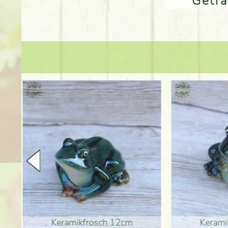
Getr
en
Keramikfrosch 12cm
Keram