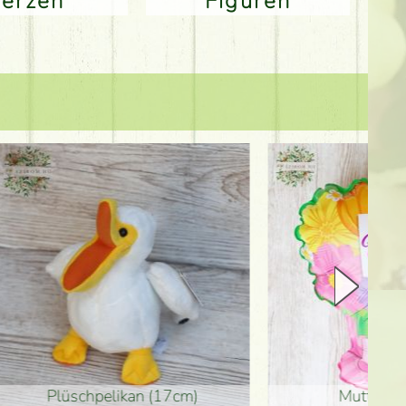
Kerzen
Figuren
Plüschpelikan (17cm)
Mutterta