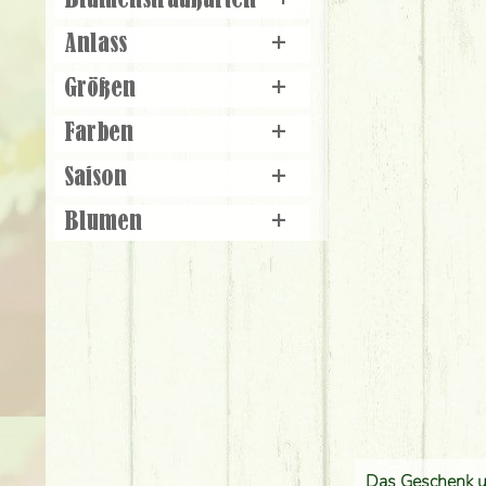
Blumenstraußarten
+
Anlass
+
Größen
+
Farben
+
Saison
+
Blumen
+
Das Geschenk 