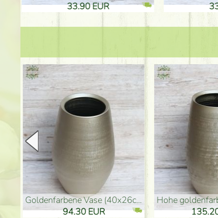
33.90 EUR
33
goldenfarbene Vase (40x26cm)
hohe goldenfarbene Bo
94.30 EUR
135.20