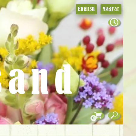
English
Magyar
sand
0