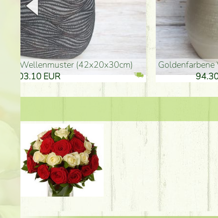
goldenfarbene Vase (40x26cm)
hohe goldenfarbene Bo
94.30 EUR
135.20