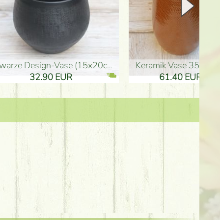
Keramik Vase 35*21cm
Holzfigur für Schulabgänger (10
61.40 EUR
3.80 EUR