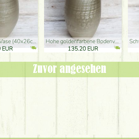
denvase (50x29cm)
schwarze Design-Vase (15x20cm)
 EUR
32.90 EUR
Zuvor angesehen