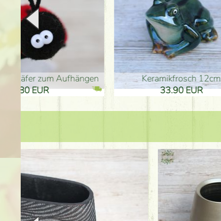
en
Keramikfrosch 12cm
Keram
33.90 EUR
33