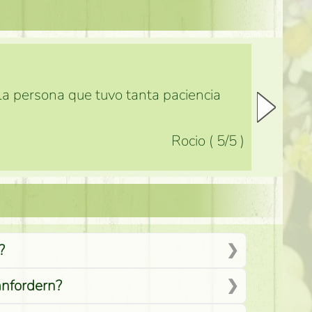
 la persona que tuvo tanta paciencia
Rocio
(
5
/5
)
?
anfordern?