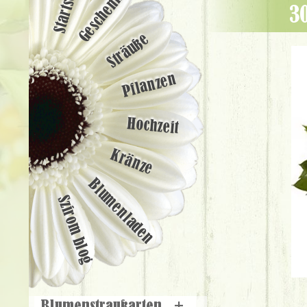
Startseite
Geschenke
Sträuße
Pflanzen
Hochzeit
Kränze
Blumenladen
Szirom blog