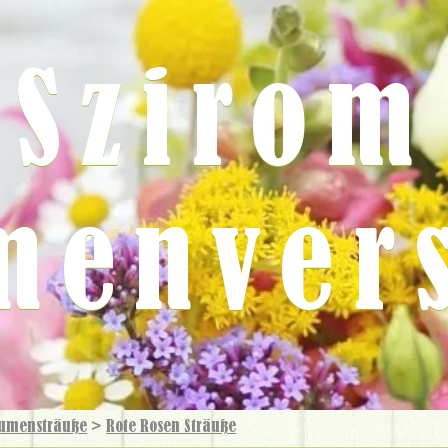
Szirom
menver
umensträuße
>
Rote Rosen Sträuße