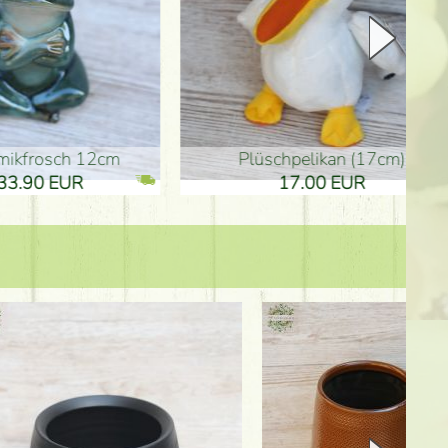
Plüschpelikan (17cm)
Mutterta
17.00 EUR
10.50