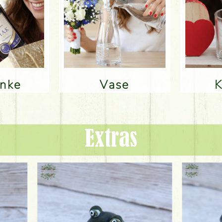
änke
Vase
Extras