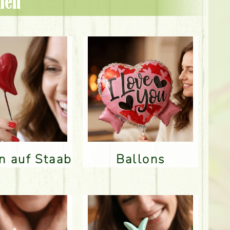
len
en auf Staab
Ballons