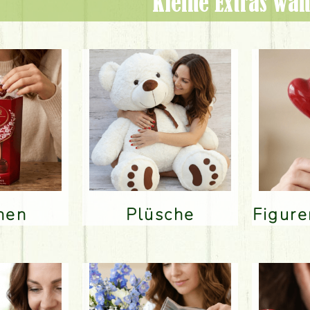
Kleine Extras wäh
inen
Plüsche
Figur