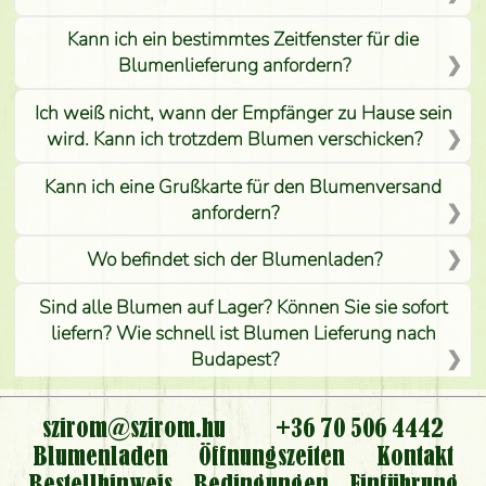
Kann ich ein bestimmtes Zeitfenster für die
Blumenlieferung anfordern?
Ich weiß nicht, wann der Empfänger zu Hause sein
wird. Kann ich trotzdem Blumen verschicken?
Kann ich eine Grußkarte für den Blumenversand
anfordern?
Wo befindet sich der Blumenladen?
Sind alle Blumen auf Lager? Können Sie sie sofort
liefern? Wie schnell ist Blumen Lieferung nach
Budapest?
Ist der Blumenladen non stop geöffnet?
szirom@szirom.hu
+36 70 506 4442
Kann ich den bestellten Blumenstrauß persönlich
Blumenladen
Öffnungszeiten
Kontakt
nehmen oder nur per Blumenversand?