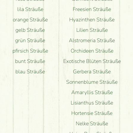
lila Sträuße
Freesien Sträuße
orange Sträuße
Hyazinthen Sträuße
gelb Sträuße
Lilien Sträuße
grün Sträuße
Alstromeria Sträuße
pfirsich Sträuße
Orchideen Sträuße
bunt Sträuße
Exotische Blüten Sträuße
blau Sträuße
Gerbera Sträuße
Sonnenblume Sträuße
Amaryllis Sträuße
Lisianthus Sträuße
Hortensie Sträuße
Nelke Sträuße