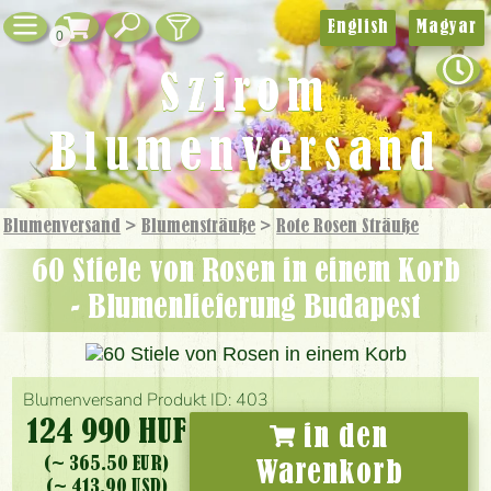
English
Magyar
0
Szirom
Blumenversand
Blumenversand
>
Blumensträuße
>
Rote Rosen Sträuße
60 Stiele von Rosen in einem Korb
- Blumenlieferung Budapest
Blumenversand Produkt ID: 403
124 990 HUF
in den
(~ 365.50 EUR)
Warenkorb
(~ 413.90 USD)