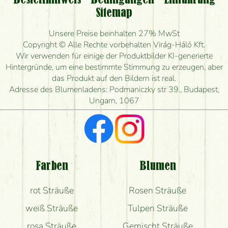
Bestellhinweis
Bedingungen
Einführung
Sitemap
Ist eine Bestellung für ländliche Gebiete möglich?
Unsere Preise beinhalten 27% MwSt
Wie lange kann ich heute Blumen mit Lieferung
Copyright © Alle Rechte vorbehalten Virág-Háló Kft.
bestellen?
Wir verwenden für einige der Produktbilder KI-generierte
Hintergründe, um eine bestimmte Stimmung zu erzeugen, aber
Wie schnell können Sie den Blumenstrauß
das Produkt auf den Bildern ist real.
herstellen und wann können Sie ihn frühestens
Adresse des Blumenladens: Podmaniczky str 39., Budapest,
liefern?
Ungarn, 1067
Ich suche rote Rosen, hast du welche?
Welche Rückmeldungen bekomme ich zum
Blumenversand?
Farben
Blumen
Bekomme ich wirklich, was auf dem Bild zu sehen
rot Sträuße
Rosen Sträuße
ist?
weiß Sträuße
Tulpen Sträuße
rosa Sträuße
Gemischt Sträuße