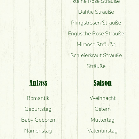
kleine Rose Sträuße
Dahlie Sträuße
Pfingstrosen Sträuße
Englische Rose Sträuße
Mimose Sträuße
Schleierkraut Sträuße
Sträuße
Anlass
Saison
Romantik
Weihnacht
Geburtstag
Ostern
Baby Geboren
Muttertag
Namenstag
Valentinstag