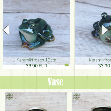
Keramikfrosch 12cm
Keramikfro
33.90 EUR
33.90 
Vase