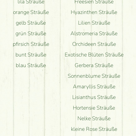
lila Sträuße
Freesien Sträuße
orange Sträuße
Hyazinthen Sträuße
gelb Sträuße
Lilien Sträuße
grün Sträuße
Alstromeria Sträuße
pfirsich Sträuße
Orchideen Sträuße
bunt Sträuße
Exotische Blüten Sträuße
blau Sträuße
Gerbera Sträuße
Sonnenblume Sträuße
Amaryllis Sträuße
Lisianthus Sträuße
Hortensie Sträuße
Nelke Sträuße
kleine Rose Sträuße