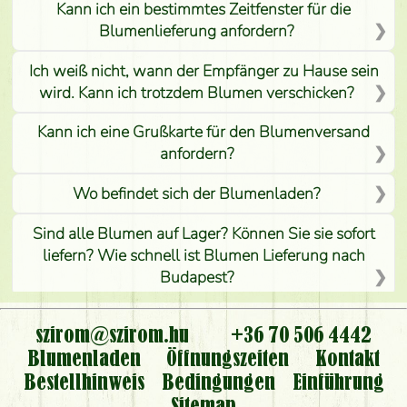
Kann ich ein bestimmtes Zeitfenster für die
Blumenlieferung anfordern?
Ich weiß nicht, wann der Empfänger zu Hause sein
wird. Kann ich trotzdem Blumen verschicken?
Kann ich eine Grußkarte für den Blumenversand
anfordern?
Wo befindet sich der Blumenladen?
Sind alle Blumen auf Lager? Können Sie sie sofort
liefern? Wie schnell ist Blumen Lieferung nach
Budapest?
Ist der Blumenladen non stop geöffnet?
szirom@szirom.hu
+36 70 506 4442
Kann ich den bestellten Blumenstrauß persönlich
Blumenladen
Öffnungszeiten
Kontakt
nehmen oder nur per Blumenversand?
Bestellhinweis
Bedingungen
Einführung
Sitemap