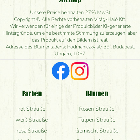
Ist eine Bestellung für ländliche Gebiete möglich?
Unsere Preise beinhalten 27% MwSt
Wie lange kann ich heute Blumen mit Lieferung
Copyright © Alle Rechte vorbehalten Virág-Háló Kft.
bestellen?
Wir verwenden für einige der Produktbilder KI-generierte
Hintergründe, um eine bestimmte Stimmung zu erzeugen, aber
Wie schnell können Sie den Blumenstrauß
das Produkt auf den Bildern ist real.
herstellen und wann können Sie ihn frühestens
Adresse des Blumenladens: Podmaniczky str 39., Budapest,
liefern?
Ungarn, 1067
Ich suche rote Rosen, hast du welche?
Welche Rückmeldungen bekomme ich zum
Blumenversand?
Farben
Blumen
Bekomme ich wirklich, was auf dem Bild zu sehen
rot Sträuße
Rosen Sträuße
ist?
weiß Sträuße
Tulpen Sträuße
rosa Sträuße
Gemischt Sträuße