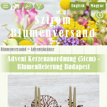
English
Magyar
0
Szirom
Blumenversand
Blumenversand
>
Adventskränze
Advent Kerzenanordnung (51cm) -
Blumenlieferung Budapest