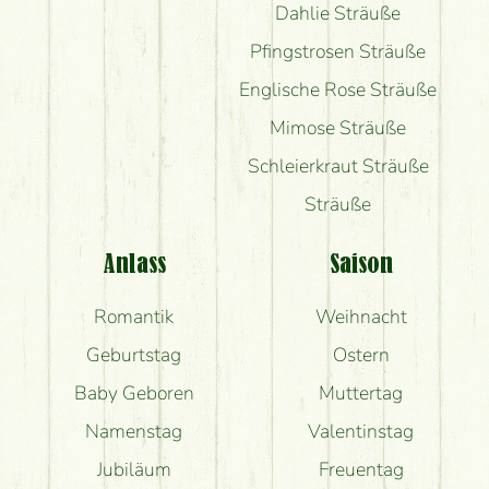
Dahlie Sträuße
Pfingstrosen Sträuße
Englische Rose Sträuße
Mimose Sträuße
Schleierkraut Sträuße
Sträuße
Anlass
Saison
Romantik
Weihnacht
Geburtstag
Ostern
Baby Geboren
Muttertag
Namenstag
Valentinstag
Jubiläum
Freuentag