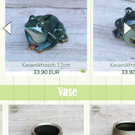
Keramikfrosch 12cm
Keramikfro
33.90 EUR
33.90 
Vase