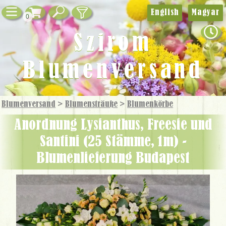
English
Magyar
0
Szirom
Blumenversand
Blumenversand
>
Blumensträuße
>
Blumen­körbe
Anordnung Lysianthus, Freesie und
Santini (25 Stämme, 1m) -
Blumenlieferung Budapest