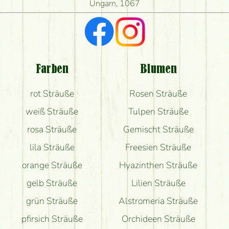
liefern?
Ungarn, 1067
Ich suche rote Rosen, hast du welche?
Welche Rückmeldungen bekomme ich zum
Blumenversand?
Farben
Blumen
Bekomme ich wirklich, was auf dem Bild zu sehen
rot Sträuße
Rosen Sträuße
ist?
weiß Sträuße
Tulpen Sträuße
rosa Sträuße
Gemischt Sträuße
lila Sträuße
Freesien Sträuße
orange Sträuße
Hyazinthen Sträuße
gelb Sträuße
Lilien Sträuße
grün Sträuße
Alstromeria Sträuße
pfirsich Sträuße
Orchideen Sträuße