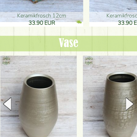
Keramikfrosch 12cm
Keramikfro
33.90 EUR
33.90 
Vase