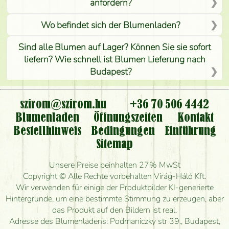
anfordern?
Wo befindet sich der Blumenladen?
Sind alle Blumen auf Lager? Können Sie sie sofort
liefern? Wie schnell ist Blumen Lieferung nach
Budapest?
Ist der Blumenladen non stop geöffnet?
szirom@szirom.hu
+36 70 506 4442
Kann ich den bestellten Blumenstrauß persönlich
Blumenladen
Öffnungszeiten
Kontakt
nehmen oder nur per Blumenversand?
Bestellhinweis
Bedingungen
Einführung
Sitemap
Ist eine Bestellung für ländliche Gebiete möglich?
Unsere Preise beinhalten 27% MwSt
Wie lange kann ich heute Blumen mit Lieferung
Copyright © Alle Rechte vorbehalten Virág-Háló Kft.
bestellen?
Wir verwenden für einige der Produktbilder KI-generierte
Hintergründe, um eine bestimmte Stimmung zu erzeugen, aber
Wie schnell können Sie den Blumenstrauß
das Produkt auf den Bildern ist real.
herstellen und wann können Sie ihn frühestens
Adresse des Blumenladens: Podmaniczky str 39., Budapest,