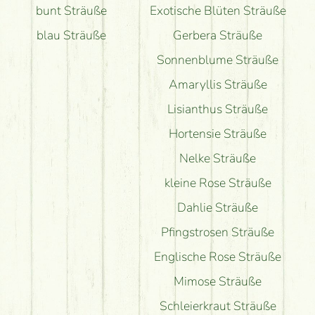
bunt Sträuße
Exotische Blüten Sträuße
blau Sträuße
Gerbera Sträuße
Sonnenblume Sträuße
Amaryllis Sträuße
Lisianthus Sträuße
Hortensie Sträuße
Nelke Sträuße
kleine Rose Sträuße
Dahlie Sträuße
Pfingstrosen Sträuße
Englische Rose Sträuße
Mimose Sträuße
Schleierkraut Sträuße