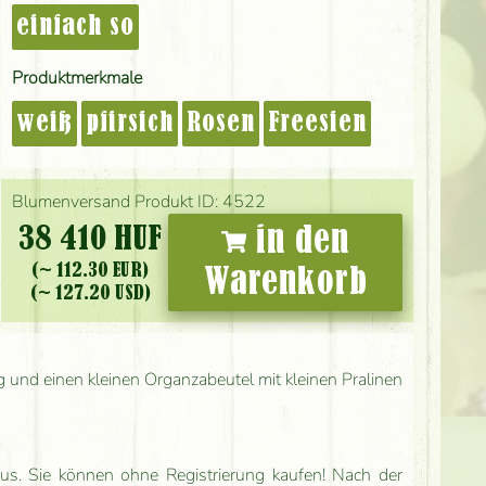
einfach so
Produktmerkmale
weiß
pfirsich
Rosen
Freesien
Blumenversand Produkt ID: 4522
38 410 HUF
in den
(~ 112.30 EUR)
Warenkorb
(~ 127.20 USD)
g und einen kleinen Organzabeutel mit kleinen Pralinen
us. Sie können ohne Registrierung kaufen! Nach der