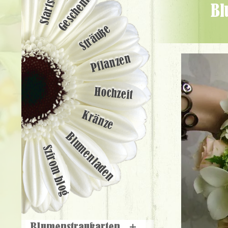
Startseite
Geschenke
Blumenstrauß mit Pfirsich-Rosen und Freesien (20 Stämme) -
Sträuße
Pflanzen
Hochzeit
Kränze
Blumenladen
Szirom blog