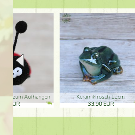
en
Keramikfrosch 12cm
Keram
33.90 EUR
33