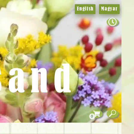
English
Magyar
sand
0