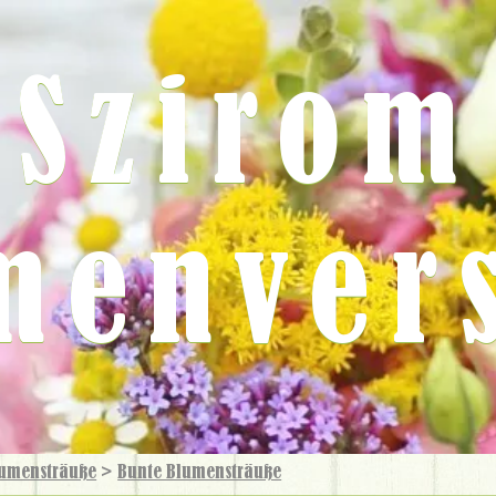
Szirom
menver
umensträuße
>
Bunte Blumensträuße