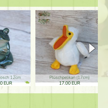
Plüschpelikan (17cm)
Mutterta
17.00 EUR
10.50