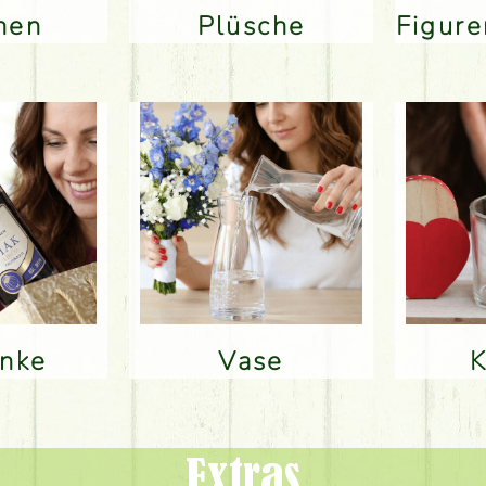
inen
Plüsche
Figur
änke
Vase
Extras