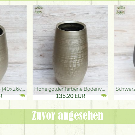
denvase (50x29cm)
schwarze Design-Vase (15x20cm)
 EUR
32.90 EUR
Zuvor angesehen