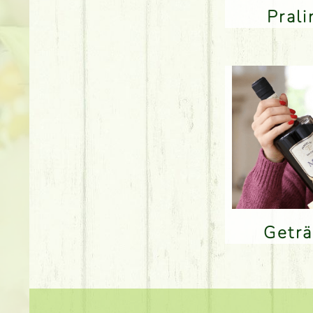
Pral
Getr