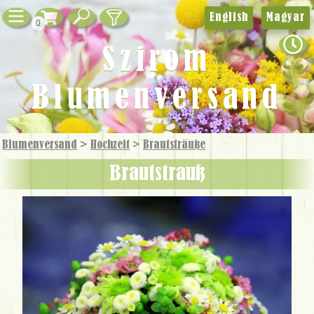
English
Magyar
0
Szirom
Blumenversand
Blumenversand
>
Hochzeit
>
Brautsträuße
Brautstrauß