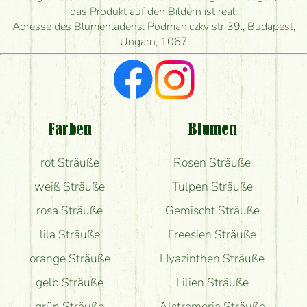
Wie schnell können Sie den Blumenstrauß
das Produkt auf den Bildern ist real.
herstellen und wann können Sie ihn frühestens
Adresse des Blumenladens: Podmaniczky str 39., Budapest,
liefern?
Ungarn, 1067
Ich suche rote Rosen, hast du welche?
Welche Rückmeldungen bekomme ich zum
Blumenversand?
Farben
Blumen
Bekomme ich wirklich, was auf dem Bild zu sehen
rot Sträuße
Rosen Sträuße
ist?
weiß Sträuße
Tulpen Sträuße
rosa Sträuße
Gemischt Sträuße
lila Sträuße
Freesien Sträuße
orange Sträuße
Hyazinthen Sträuße
gelb Sträuße
Lilien Sträuße
grün Sträuße
Alstromeria Sträuße