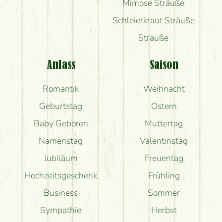
Mimose Sträuße
Schleierkraut Sträuße
Sträuße
Anlass
Saison
Romantik
Weihnacht
Geburtstag
Ostern
Baby Geboren
Muttertag
Namenstag
Valentinstag
Jubiläum
Freuentag
Hochzeitsgeschenk
Frühling
Business
Sommer
Sympathie
Herbst