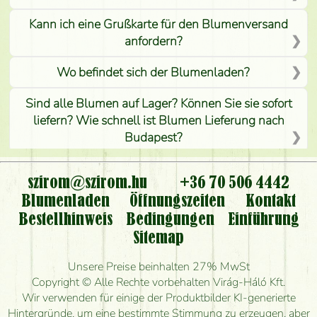
Kann ich eine Grußkarte für den Blumenversand
anfordern?
Wo befindet sich der Blumenladen?
Sind alle Blumen auf Lager? Können Sie sie sofort
liefern? Wie schnell ist Blumen Lieferung nach
Budapest?
Ist der Blumenladen non stop geöffnet?
szirom@szirom.hu
+36 70 506 4442
Kann ich den bestellten Blumenstrauß persönlich
Blumenladen
Öffnungszeiten
Kontakt
nehmen oder nur per Blumenversand?
Bestellhinweis
Bedingungen
Einführung
Sitemap
Ist eine Bestellung für ländliche Gebiete möglich?
Unsere Preise beinhalten 27% MwSt
Wie lange kann ich heute Blumen mit Lieferung
Copyright © Alle Rechte vorbehalten Virág-Háló Kft.
bestellen?
Wir verwenden für einige der Produktbilder KI-generierte
Hintergründe, um eine bestimmte Stimmung zu erzeugen, aber