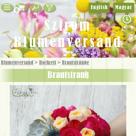
English
Magyar
0
Szirom
Blumenversand
Blumenversand
>
Hochzeit
>
Brautsträuße
Brautstrauß