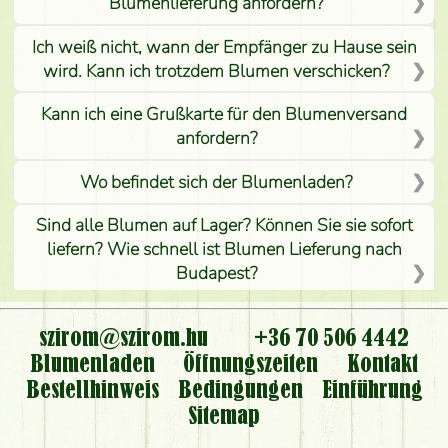
Blumenlieferung anfordern?
Ich weiß nicht, wann der Empfänger zu Hause sein
wird. Kann ich trotzdem Blumen verschicken?
Kann ich eine Grußkarte für den Blumenversand
anfordern?
Wo befindet sich der Blumenladen?
Sind alle Blumen auf Lager? Können Sie sie sofort
liefern? Wie schnell ist Blumen Lieferung nach
Budapest?
Ist der Blumenladen non stop geöffnet?
szirom@szirom.hu
+36 70 506 4442
Kann ich den bestellten Blumenstrauß persönlich
Blumenladen
Öffnungszeiten
Kontakt
nehmen oder nur per Blumenversand?
Bestellhinweis
Bedingungen
Einführung
Sitemap
Ist eine Bestellung für ländliche Gebiete möglich?