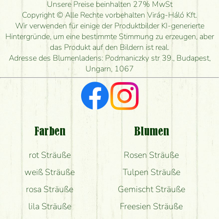
Unsere Preise beinhalten 27% MwSt
Wie lange kann ich heute Blumen mit Lieferung
Copyright © Alle Rechte vorbehalten Virág-Háló Kft.
bestellen?
Wir verwenden für einige der Produktbilder KI-generierte
Hintergründe, um eine bestimmte Stimmung zu erzeugen, aber
Wie schnell können Sie den Blumenstrauß
das Produkt auf den Bildern ist real.
herstellen und wann können Sie ihn frühestens
Adresse des Blumenladens: Podmaniczky str 39., Budapest,
liefern?
Ungarn, 1067
Ich suche rote Rosen, hast du welche?
Welche Rückmeldungen bekomme ich zum
Blumenversand?
Farben
Blumen
Bekomme ich wirklich, was auf dem Bild zu sehen
rot Sträuße
Rosen Sträuße
ist?
weiß Sträuße
Tulpen Sträuße
rosa Sträuße
Gemischt Sträuße
lila Sträuße
Freesien Sträuße