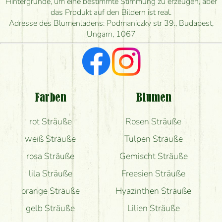
Hintergründe, um eine bestimmte Stimmung zu erzeugen, aber
Wie schnell können Sie den Blumenstrauß
das Produkt auf den Bildern ist real.
herstellen und wann können Sie ihn frühestens
Adresse des Blumenladens: Podmaniczky str 39., Budapest,
liefern?
Ungarn, 1067
Ich suche rote Rosen, hast du welche?
Welche Rückmeldungen bekomme ich zum
Blumenversand?
Farben
Blumen
Bekomme ich wirklich, was auf dem Bild zu sehen
rot Sträuße
Rosen Sträuße
ist?
weiß Sträuße
Tulpen Sträuße
rosa Sträuße
Gemischt Sträuße
lila Sträuße
Freesien Sträuße
orange Sträuße
Hyazinthen Sträuße
gelb Sträuße
Lilien Sträuße