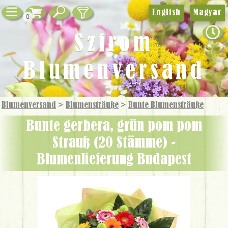
English
Magyar
0
Szirom
Blumenversand
Blumenversand
>
Blumensträuße
>
Bunte Blumensträuße
Bunte gerbera, grün pom pom
Strauß (20 Stämme) -
Blumenlieferung Budapest