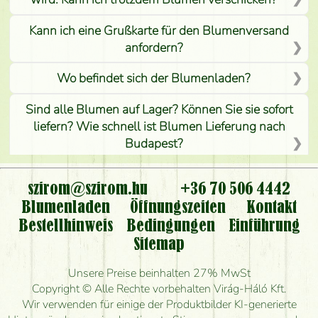
Kann ich eine Grußkarte für den Blumenversand
anfordern?
Wo befindet sich der Blumenladen?
Sind alle Blumen auf Lager? Können Sie sie sofort
liefern? Wie schnell ist Blumen Lieferung nach
Budapest?
Ist der Blumenladen non stop geöffnet?
szirom@szirom.hu
+36 70 506 4442
Kann ich den bestellten Blumenstrauß persönlich
Blumenladen
Öffnungszeiten
Kontakt
nehmen oder nur per Blumenversand?
Bestellhinweis
Bedingungen
Einführung
Sitemap
Ist eine Bestellung für ländliche Gebiete möglich?
Unsere Preise beinhalten 27% MwSt
Wie lange kann ich heute Blumen mit Lieferung
Copyright © Alle Rechte vorbehalten Virág-Háló Kft.
bestellen?
Wir verwenden für einige der Produktbilder KI-generierte