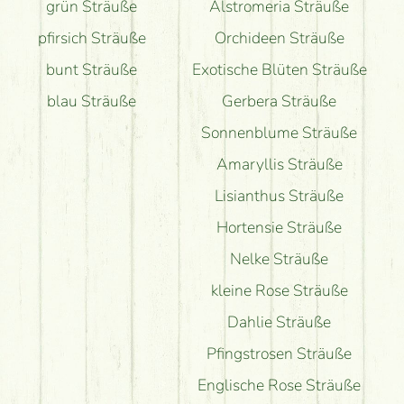
grün Sträuße
Alstromeria Sträuße
pfirsich Sträuße
Orchideen Sträuße
bunt Sträuße
Exotische Blüten Sträuße
blau Sträuße
Gerbera Sträuße
Sonnenblume Sträuße
Amaryllis Sträuße
Lisianthus Sträuße
Hortensie Sträuße
Nelke Sträuße
kleine Rose Sträuße
Dahlie Sträuße
Pfingstrosen Sträuße
Englische Rose Sträuße