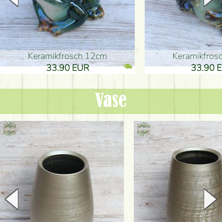
Keramikfrosch 12cm
Keramikfro
33.90 EUR
33.90 
Vase