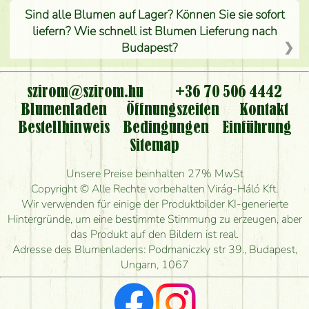
Sind alle Blumen auf Lager? Können Sie sie sofort
liefern? Wie schnell ist Blumen Lieferung nach
Budapest?
Ist der Blumenladen non stop geöffnet?
szirom@szirom.hu
+36 70 506 4442
Kann ich den bestellten Blumenstrauß persönlich
Blumenladen
Öffnungszeiten
Kontakt
nehmen oder nur per Blumenversand?
Bestellhinweis
Bedingungen
Einführung
Sitemap
Ist eine Bestellung für ländliche Gebiete möglich?
Unsere Preise beinhalten 27% MwSt
Wie lange kann ich heute Blumen mit Lieferung
Copyright © Alle Rechte vorbehalten Virág-Háló Kft.
bestellen?
Wir verwenden für einige der Produktbilder KI-generierte
Hintergründe, um eine bestimmte Stimmung zu erzeugen, aber
Wie schnell können Sie den Blumenstrauß
das Produkt auf den Bildern ist real.
herstellen und wann können Sie ihn frühestens
Adresse des Blumenladens: Podmaniczky str 39., Budapest,
liefern?
Ungarn, 1067
Ich suche rote Rosen, hast du welche?