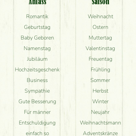
Anlass
Saison
Romantik
Weihnacht
Geburtstag
Ostern
Baby Geboren
Muttertag
Namenstag
Valentinstag
Jubiläum
Freuentag
Hochzeitsgeschenk
Frühling
Business
Sommer
Sympathie
Herbst
Gute Besserung
Winter
Für männer
Neujahr
Entschuldigung
Weihnachtsmann
einfach so
Adventskränze