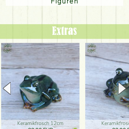
Figuren
Extras
Keramikfrosch 12cm
Keramikfro