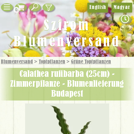
English
Magyar
0
Szirom
Blumenversand
Blumenversand
>
Topfpflanzen
>
Grüne Topf­pflanzen
Calathea rufibarba (25cm) -
Zimmerpflanze - Blumenlieferung
Budapest