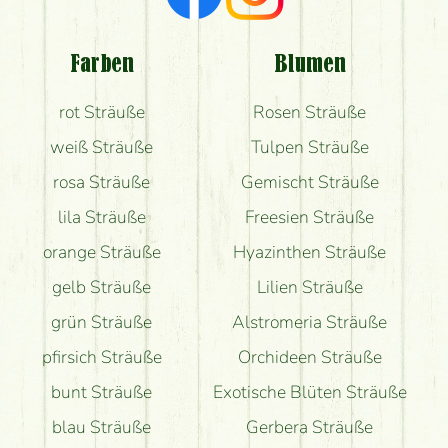
Welche Rückmeldungen bekomme ich zum
Blumenversand?
Farben
Blumen
Bekomme ich wirklich, was auf dem Bild zu sehen
rot Sträuße
Rosen Sträuße
ist?
weiß Sträuße
Tulpen Sträuße
rosa Sträuße
Gemischt Sträuße
lila Sträuße
Freesien Sträuße
orange Sträuße
Hyazinthen Sträuße
gelb Sträuße
Lilien Sträuße
grün Sträuße
Alstromeria Sträuße
pfirsich Sträuße
Orchideen Sträuße
bunt Sträuße
Exotische Blüten Sträuße
blau Sträuße
Gerbera Sträuße