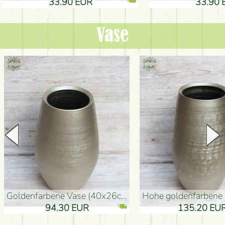
33.90 EUR
33.90 
Vase
goldenfarbene Vase (40x26cm)
hohe goldenfarbene Bodenvase
94.30 EUR
135.20 EUR