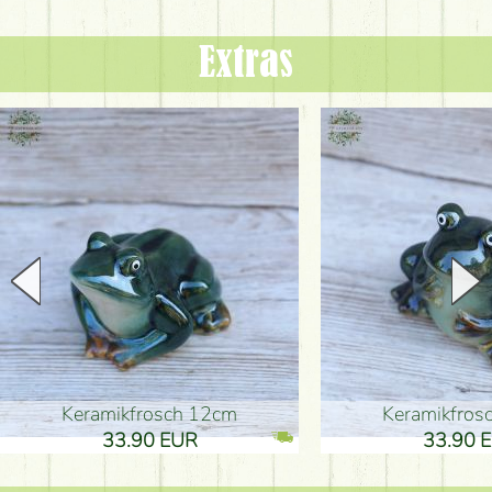
Extras
Keramikfrosch 12cm
Keramikfro
33.90 EUR
33.90 