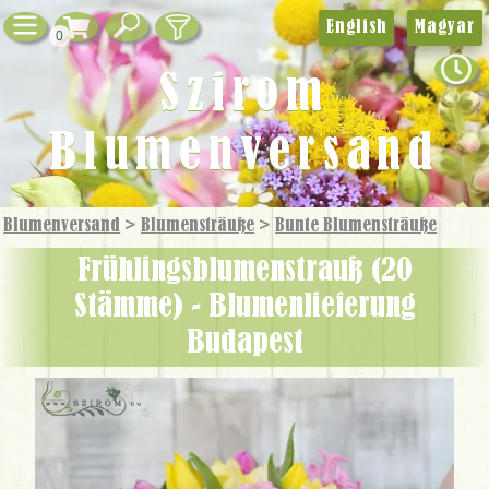
English
Magyar
0
Szirom
Blumenversand
Blumenversand
>
Blumensträuße
>
Bunte Blumensträuße
Frühlingsblumenstrauß (20
Stämme) - Blumenlieferung
Budapest