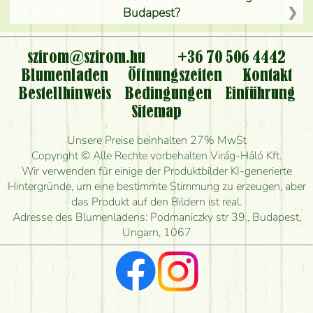
Budapest?
Ist der Blumenladen non stop geöffnet?
szirom@szirom.hu
+36 70 506 4442
Kann ich den bestellten Blumenstrauß persönlich
Blumenladen
Öffnungszeiten
Kontakt
nehmen oder nur per Blumenversand?
Bestellhinweis
Bedingungen
Einführung
Sitemap
Ist eine Bestellung für ländliche Gebiete möglich?
Unsere Preise beinhalten 27% MwSt
Wie lange kann ich heute Blumen mit Lieferung
Copyright © Alle Rechte vorbehalten Virág-Háló Kft.
bestellen?
Wir verwenden für einige der Produktbilder KI-generierte
Hintergründe, um eine bestimmte Stimmung zu erzeugen, aber
Wie schnell können Sie den Blumenstrauß
das Produkt auf den Bildern ist real.
herstellen und wann können Sie ihn frühestens
Adresse des Blumenladens: Podmaniczky str 39., Budapest,
liefern?
Ungarn, 1067
Ich suche rote Rosen, hast du welche?
Welche Rückmeldungen bekomme ich zum
Blumenversand?