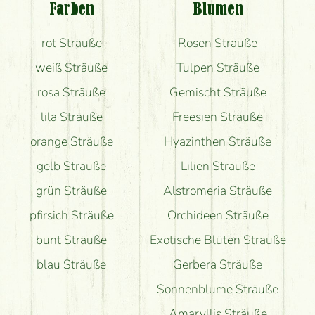
Farben
Blumen
Bekomme ich wirklich, was auf dem Bild zu sehen
rot Sträuße
Rosen Sträuße
ist?
weiß Sträuße
Tulpen Sträuße
rosa Sträuße
Gemischt Sträuße
lila Sträuße
Freesien Sträuße
orange Sträuße
Hyazinthen Sträuße
gelb Sträuße
Lilien Sträuße
grün Sträuße
Alstromeria Sträuße
pfirsich Sträuße
Orchideen Sträuße
bunt Sträuße
Exotische Blüten Sträuße
blau Sträuße
Gerbera Sträuße
Sonnenblume Sträuße
Amaryllis Sträuße