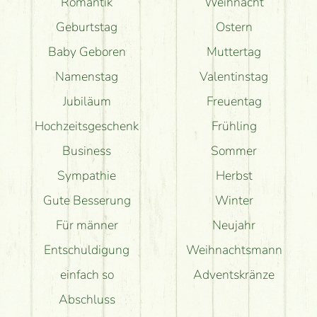
Romantik
Weihnacht
Geburtstag
Ostern
Baby Geboren
Muttertag
Namenstag
Valentinstag
Jubiläum
Freuentag
Hochzeitsgeschenk
Frühling
Business
Sommer
Sympathie
Herbst
Gute Besserung
Winter
Für männer
Neujahr
Entschuldigung
Weihnachtsmann
einfach so
Adventskränze
Abschluss